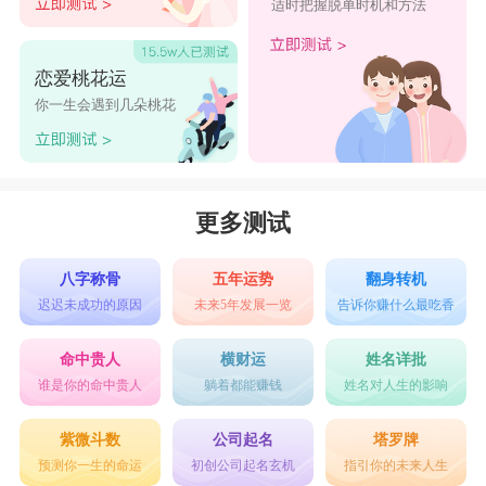
适时把握脱单时机和方法
恋爱桃花运
你一生会遇到几朵桃花
更多测试
八字称骨
五年运势
翻身转机
迟迟未成功的原因
未来5年发展一览
告诉你赚什么最吃香
命中贵人
横财运
姓名详批
谁是你的命中贵人
躺着都能赚钱
姓名对人生的影响
紫微斗数
公司起名
塔罗牌
预测你一生的命运
初创公司起名玄机
指引你的未来人生