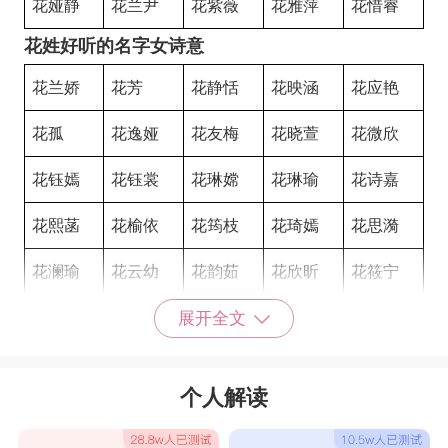
花娅静
花兰尹
花紫薇
花雅萍
花惜睿
花姓好听的名字女诗意
花兰娇
花芳
花静恬
花映涵
花应艳
花孤
花逸娅
花友梅
花晓萱
花微欣
花钰嫣
花钰裳
花琳嫦
花琳瑜
花诗嘉
花熙菡
花榆依
花筠枝
花琦嫣
花思漪
花澜瑜
花云幼
花韵茹
花欣昕
花筱宁
花永怡
花瑶云
花丽雅
花岚珺
花含秀
展开全文
花晓玉
花千雁
花秋翠
花薇颖
花昕妤
个人解读
花初夏
花棠莉
花晓蓝
花瑶瑶
花念之