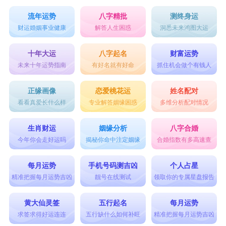
流年运势
八字精批
测终身运
财运婚姻事业健康
解答人生困惑
洞悉未来鸿图大运
十年大运
八字起名
财富运势
未来十年运势指南
有好名就有好命
抓住机会做个有钱人
正缘画像
恋爱桃花运
姓名配对
看看真爱长什么样
专业解答姻缘困惑
多维分析配对情况
生肖财运
姻缘分析
八字合婚
今年你会走好运吗
揭秘你命中注定姻缘
合婚指数有多高速查
每月运势
手机号码测吉凶
个人占星
精准把握每月运势吉凶
靓号在线测试
领取你的专属星盘报告
黄大仙灵签
五行起名
每月运势
求签求得好运连连
五行缺什么如何补旺
精准把握每月运势吉凶