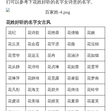
们可以参考下花姓好听的名字女诗意的名字。
花姓好听的名字女古风
花纪
花诗歆
花艳蓉
花倩愉
花婉
花云灵
花会霞
花宇丞
花薇
花泓锦
花雪华
花远玉
花冉
花涵汐
花如烟
花从静
花沛玲
花贞琳
花如蕾
花雯琴
花琳萍
花静琦
花觅露
花睿茹
花梦南
花凡彤
花海文
花碧卉
花倚佳
花铃华
花虞语
花美瑞
花婧芙
花夏蓉
花凝芙