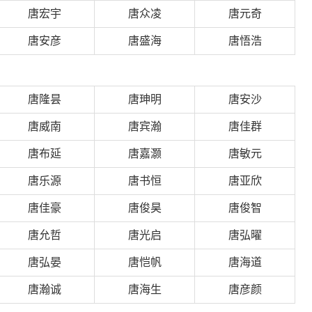
唐宏宇
唐众凌
唐元奇
唐安彦
唐盛海
唐悟浩
唐隆昙
唐珅明
唐安沙
唐威南
唐宾瀚
唐佳群
唐布延
唐嘉灏
唐敏元
唐乐源
唐书恒
唐亚欣
唐佳豪
唐俊昊
唐俊智
唐允哲
唐光启
唐弘曜
唐弘晏
唐恺帆
唐海道
唐瀚诚
唐海生
唐彦颜