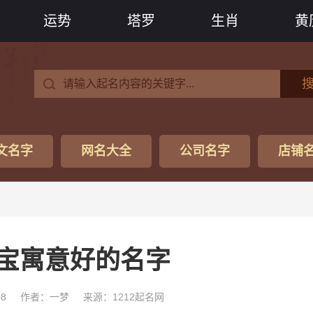
运势
塔罗
生肖
黄
文名字
网名大全
公司名字
店铺
宝寓意好的名字
08
作者：一梦
来源：1212起名网