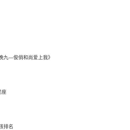
晚九—俊俏和尚爱上我》
星座
孩排名