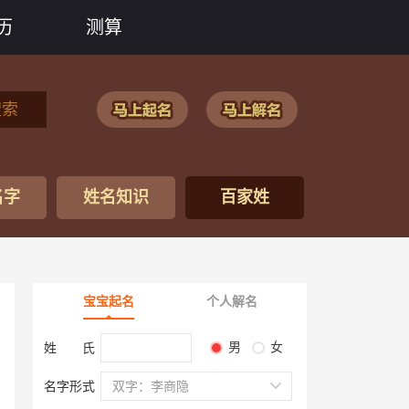
历
测算
搜索
名字
姓名知识
百家姓
宝宝起名
个人解名
男
女
姓 氏
名字形式
双字：李商隐