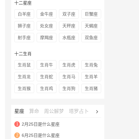
十二星座
白羊座
金牛座
双子座
巨蟹座
狮子座
处女座
天秤座
天蝎座
射手座
摩羯座
水瓶座
双鱼座
十二生肖
生肖鼠
生肖牛
生肖虎
生肖兔
生肖龙
生肖蛇
生肖马
生肖羊
生肖猴
生肖鸡
生肖狗
生肖猪
星座
算命
周公解梦
塔罗占卜
心理测试
老黄历
1
2月25日是什么星座
2
6月25日是什么星座