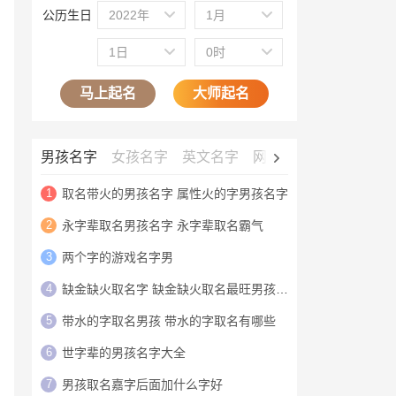
公历生日
2022年
1月
1日
0时
马上起名
大师起名
男孩名字
女孩名字
英文名字
网名大全
公司名字
1
取名带火的男孩名字 属性火的字男孩名字
2
永字辈取名男孩名字 永字辈取名霸气
3
两个字的游戏名字男
4
缺金缺火取名字 缺金缺火取名最旺男孩名字
5
带水的字取名男孩 带水的字取名有哪些
6
世字辈的男孩名字大全
7
男孩取名嘉字后面加什么字好