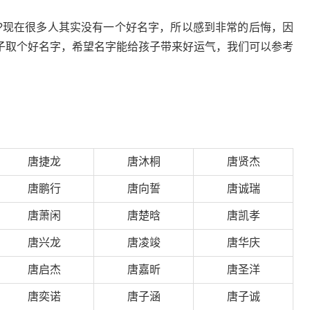
?现在很多人其实没有一个好名字，所以感到非常的后悔，因
子取个好名字，希望名字能给孩子带来好运气，我们可以参考
唐捷龙
唐沐桐
唐贤杰
唐鹏行
唐向誓
唐诚瑞
唐萧闲
唐楚晗
唐凯孝
唐兴龙
唐凌竣
唐华庆
唐启杰
唐嘉昕
唐圣洋
唐奕诺
唐子涵
唐子诚