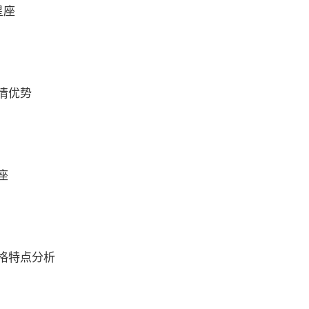
星座
情优势
座
格特点分析