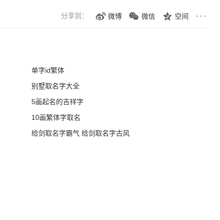
分享到：
微博
微信
空间
单字id繁体
别墅取名字大全
5画起名的吉祥字
10画繁体字取名
给剑取名字霸气 给剑取名字古风