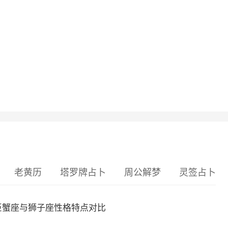
老黄历
塔罗牌占卜
周公解梦
灵签占卜
巨蟹座与狮子座性格特点对比