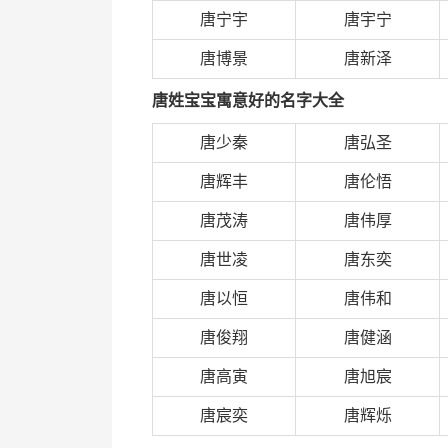
唐宁宇
唐宇宁
唐博景
唐新泽
唐姓宝宝寓意好的名字大全
唐少秦
唐弘圣
唐辉丰
唐伦悟
唐茂涛
唐伟厚
唐世凌
唐东奕
唐以恒
唐伟和
唐俊翔
唐健涵
唐高寅
唐旭宸
唐宸奕
唐辉烁