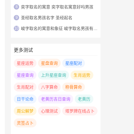
8
奕字取名的寓意 奕字取名寓意好吗男孩
9
圣经取名男孩名字 圣经起名
10
峻字取名的寓意和象征 峻字取名男孩有寓意
更多测试
星座运势
星盘查询
星座配对
星座查询
上升星座查询
生肖运势
生肖配对
八字算命
称骨算命
日干论命
老黄历吉日查询
老黄历
周公解梦
心理测试
塔罗牌在线占卜
灵签占卜