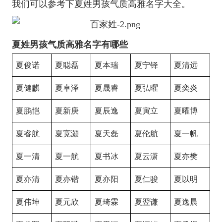
我们可以参考下夏姓男孩气质高雅名字大全。
夏姓男孩气质高雅名字有哪些
夏俊诺
夏聪磊
夏本瑞
夏宁铎
夏清远
夏健麒
夏卓泽
夏晟睿
夏弘曜
夏奕炎
夏鹏恺
夏新庚
夏辰逸
夏寅立
夏曜博
夏睿航
夏宽灏
夏天磊
夏伦航
夏一帆
夏一清
夏一航
夏书冰
夏云潇
夏亦樊
夏亦清
夏亦锴
夏亦阳
夏仁骏
夏以明
夏伟坤
夏元欣
夏琦霖
夏翌谦
夏逸晨