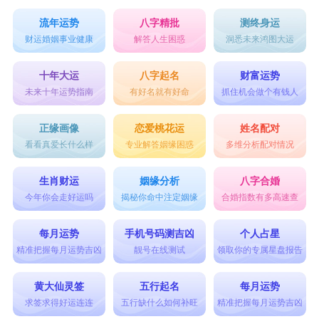
流年运势
八字精批
测终身运
财运婚姻事业健康
解答人生困惑
洞悉未来鸿图大运
十年大运
八字起名
财富运势
未来十年运势指南
有好名就有好命
抓住机会做个有钱人
正缘画像
恋爱桃花运
姓名配对
看看真爱长什么样
专业解答姻缘困惑
多维分析配对情况
生肖财运
姻缘分析
八字合婚
今年你会走好运吗
揭秘你命中注定姻缘
合婚指数有多高速查
每月运势
手机号码测吉凶
个人占星
精准把握每月运势吉凶
靓号在线测试
领取你的专属星盘报告
黄大仙灵签
五行起名
每月运势
求签求得好运连连
五行缺什么如何补旺
精准把握每月运势吉凶