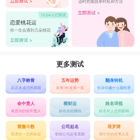
适时把握脱单时机和方法
恋爱桃花运
你一生会遇到几朵桃花
更多测试
八字称骨
五年运势
翻身转机
迟迟未成功的原因
未来5年发展一览
告诉你赚什么最吃香
命中贵人
横财运
姓名详批
谁是你的命中贵人
躺着都能赚钱
姓名对人生的影响
紫微斗数
公司起名
塔罗牌
预测你一生的命运
初创公司起名玄机
指引你的未来人生