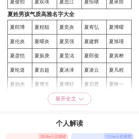
夏俊熙
夏双瑛
夏思江
夏恒绪
夏承煜
夏姓男孩气质高雅名字大全
夏郎博
夏程聪
夏奕炎
夏宥弘
夏博曜
夏伦炎
夏曜炎
夏昊强
夏建辉
夏旭瑾
夏彦恺
夏振庚
夏旻洺
夏郎俊
夏寅桦
夏纶道
夏吉超
夏冰泽
夏凌云
夏凡程
夏勋杰
夏博文
夏博轩
夏启君
夏唯一
夏嘉彦
夏嘉恺
夏坤铠
夏雨峰
夏思文
展开全文
夏靖恩
夏世伟
夏亦恩
夏哲熠
夏圣杰
个人解读
夏宏文
夏振扬
夏春达
夏林燚
夏熙成