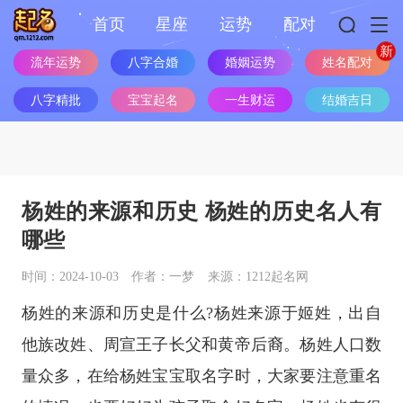
首页
星座
运势
配对
流年运势
八字合婚
婚姻运势
姓名配对
八字精批
宝宝起名
一生财运
结婚吉日
杨姓的来源和历史 杨姓的历史名人有
哪些
时间：2024-10-03
作者：一梦
来源：1212起名网
杨姓的来源和历史是什么?杨姓来源于姬姓，出自
他族改姓、周宣王子长父和黄帝后裔。杨姓人口数
量众多，在给杨姓宝宝取名字时，大家要注意重名