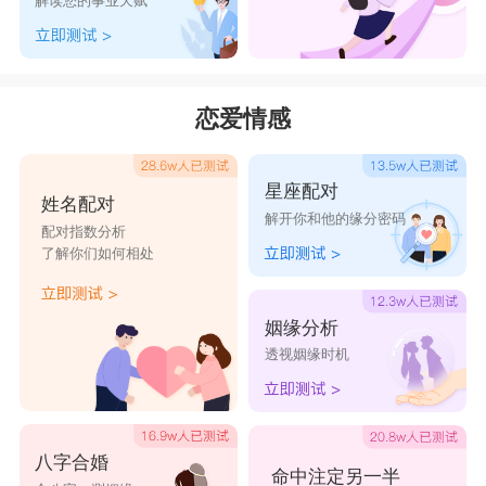
解读您的事业天赋
弊，为后世所敬仰。
‌杨坚‌：
隋朝开国皇帝，成功统一了中国，内政方面开创了
恋爱情感
先进的选官制度，发展文化经济，使得中国成为盛
世之国。
星座配对
‌杨万里‌：
姓名配对
解开你和他的缘分密码
南宋著名诗人，创立了“诚斋体”诗歌风格，其诗歌
配对指数分析
了解你们如何相处
作品对后世文学创作产生了重要影响。
‌杨炯‌：
姻缘分析
唐代诗人、文学家，与王勃、卢照邻、骆宾王并
透视姻缘时机
称“初唐四杰”，其文学作品在唐代文学史上占有重
要地位。
‌杨玉环‌：
八字合婚
命中注定另一半