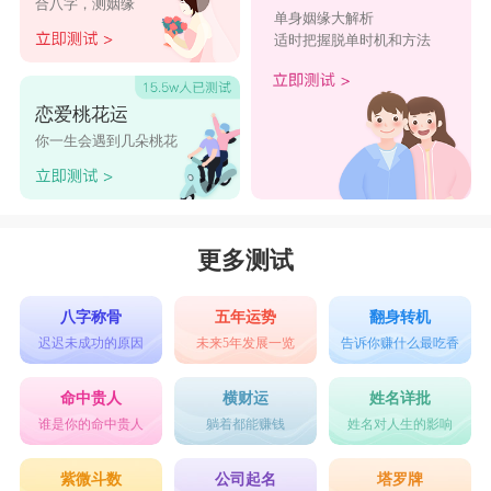
合八字，测姻缘
唐朝后妃、宫廷音乐家和舞蹈家，以其美貌和才华
单身姻缘大解析
适时把握脱单时机和方法
闻名，对唐朝文化艺术的发展也有一定影响。
杨姓宝宝取名大全：
恋爱桃花运
【杨晨曦】— 寓意晨光初现，象征着新的开始与
你一生会遇到几朵桃花
希望。
【杨思远】— 寓意思考深远，象征着智慧与远
见。
更多测试
【杨星辰】— 寓意如星星般闪耀，象征着光明与
梦想。
八字称骨
五年运势
翻身转机
迟迟未成功的原因
未来5年发展一览
告诉你赚什么最吃香
【杨俊逸】— 寓意俊秀而洒脱，象征着才华与风
度。
命中贵人
横财运
姓名详批
谁是你的命中贵人
躺着都能赚钱
姓名对人生的影响
【杨涵煜】— 寓意涵养与光辉，象征着内涵与魅
力。
紫微斗数
公司起名
塔罗牌