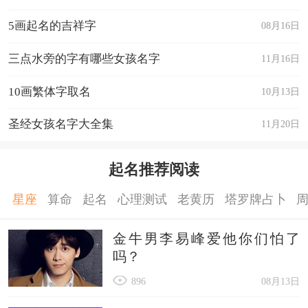
【杨睿哲】— 寓意聪明与智慧，象征着高深的思
5画起名的吉祥字
08月16日
考。
三点水旁的字有哪些女孩名字
11月16日
【杨晨熙】— 寓意晨光熹微，象征着温暖与希
10画繁体字取名
10月13日
望。
【杨宸妍】— 寓意美丽的宫殿，象征着尊贵与优
圣经女孩名字大全集
11月20日
雅。
【杨星辉】— 寓意星星的光辉，象征着璀璨与成
起名推荐阅读
就。
星座
算命
起名
心理测试
老黄历
塔罗牌占卜
以上就是关于杨姓的来源和历史和杨姓的历史名人
金牛男李易峰爱他你们怕了
有哪些的内容。
吗？
896
08月13日