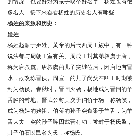
的情况，也要好好为孩子取个好名字。杨姓也有很
多名人，接下来看看杨姓的历史名人有哪些。
杨姓的来源和历史：
姬姓
杨姓起源于姬姓。黄帝的后代西周王族中，有三种
说法都与周朝王室有关。周成王封其弟叔虞于唐，
称为唐叔虞。唐叔虞的儿子燮继位后，因唐地有晋
水，故改称晋侯。周宣王的儿子尚父在幽王时期被
封为杨侯。春秋时，晋国灭杨，杨地成为晋国的羊
舌肸的封地。晋武公封其次子伯侨于杨，称杨侯，
成为杨姓的始祖。伯侨的孙子突食采于羊舌，为羊
舌大夫。突的孙子肸因戴晋有功，被封于杨氏邑，
其子伯石以邑名为氏，称杨氏。