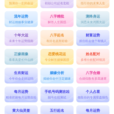
预测你一生的命运
初创公司起名玄机
指引你的未来人生
【杨志恒】— 寓意志向坚定，象征着信念与坚
持。
流年运势
八字精批
测终身运
【杨梓睿】— 寓意树木的茂盛与智慧，象征着生
财运婚姻事业健康
解答人生困惑
洞悉未来鸿图大运
命力与聪颖。
十年大运
八字起名
财富运势
【杨宇航】— 寓意飞向宇宙，象征着追求广阔与
未来十年运势指南
有好名就有好命
抓住机会做个有钱人
冒险。
正缘画像
恋爱桃花运
姓名配对
【杨乐天】— 寓意快乐与乐观，象征着积极向上
看看真爱长什么样
专业解答姻缘困惑
多维分析配对情况
的生活态度。
生肖财运
姻缘分析
八字合婚
【杨昕蕾】— 寓意晨曦中的花蕾，象征着美好与
今年你会走好运吗
揭秘你命中注定姻缘
合婚指数有多高速查
希望。
每月运势
手机号码测吉凶
个人占星
【杨雨菲】— 寓意细雨轻飘，象征着温柔与灵
精准把握每月运势吉凶
靓号在线测试
领取你的专属星盘报告
动。
黄大仙灵签
五行起名
每月运势
【杨博涛】— 寓意博大如海，波涛壮阔，象征着