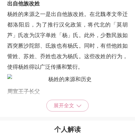
出自他族改姓
杨姓的来源之一是出自他族改姓。在北魏孝文帝迁
都洛阳后，为了推行汉化政策，将代北的「莫胡
芦」氏改为汉字单姓「杨」氏。此外，少数民族如
西突厥沙陀部、氐族也有杨氏。同时，有些他姓如
訾姓、苏姓、乔姓也改为杨氏。这些改姓的行为，
使得杨姓得以广泛传播和繁衍。
周宣王子长父
杨姓起源于周宣王姬静将子长父封到杨国，位于今
展开全文
天的山西省洪洞县，作为杨侯。这一封地行为发生
在宣王时期，大约在2600多年前。不幸的是，春秋
个人解读
时期，杨国被晋国所灭。子长父的后裔为了纪念他