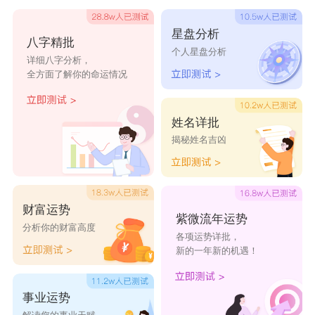
们的起源地，便以“杨”作为自己的姓氏。
星盘分析
八字精批
黄帝后裔
个人星盘分析
详细八字分析，
杨姓起源于黄帝后裔。黄帝，作为中华文明的始
全方面了解你的命运情况
祖，他的后代中有一支以杨为姓。这一姓氏的起源
与黄帝有着直接的关联，显示了杨姓在中华文化中
姓名详批
揭秘姓名吉凶
的重要地位和深远影响。黄帝的后代中，杨姓不仅
在历史上有着显赫的地位，而且在现代社会中仍然
是一个常见的姓氏，具有深厚的历史和文化内涵。
财富运势
杨姓的历史名人有哪些?
紫微流年运势
分析你的财富高度
各项运势详批，
‌杨震‌：
新的一年新的机遇！
东汉时期名臣，通晓经籍、博览群书，被尊称
为“关西孔子”，因清廉正直，屡次上疏直言时政之
事业运势