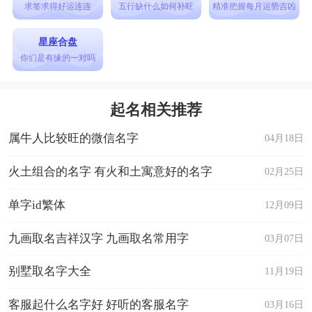
求签求得好运连连
五行缺什么如何补旺
精准把握每月运势吉凶
包容与力量。
【杨皓轩】— 寓意皓月高悬，象征着明亮与卓
星座合盘
你们是有缘的一对吗
越。
【杨铭轩】— 寓意铭记与高远，象征着成就与志
起名相关推荐
向。
属牛人比较旺的微信名字
【杨雅歌】— 寓意优雅的歌声，象征着艺术与美
04月18日
感。
火土组合的名字 有火和土寓意好的名字
02月25日
【杨思琪】— 寓意思维敏捷，象征着聪明与灵
单字id繁体
12月09日
动。
【杨子墨】— 寓意书卷气息，象征着文化与修
九画取名吉祥汉字 九画取名常用字
03月07日
养。
别墅取名字大全
11月19日
【杨瑜涵】— 寓意如玉般的温润，象征着优雅与
客服起什么名字好 好听的客服名字
03月16日
内涵。