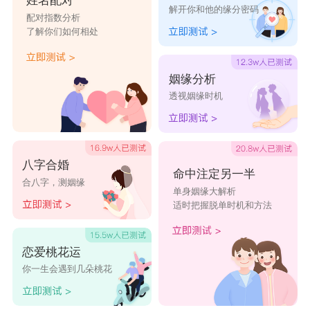
姓名配对
解开你和他的缘分密码
配对指数分析
了解你们如何相处
姻缘分析
透视姻缘时机
八字合婚
命中注定另一半
合八字，测姻缘
单身姻缘大解析
适时把握脱单时机和方法
恋爱桃花运
你一生会遇到几朵桃花