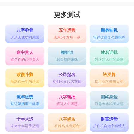
更多测试
八字称骨
五年运势
翻身转机
迟迟未成功的原因
未来5年发展一览
告诉你赚什么最吃香
命中贵人
横财运
姓名详批
谁是你的命中贵人
躺着都能赚钱
姓名对人生的影响
紫微斗数
公司起名
塔罗牌
预测你一生的命运
初创公司起名玄机
指引你的未来人生
流年运势
八字精批
测终身运
财运婚姻事业健康
解答人生困惑
洞悉未来鸿图大运
十年大运
八字起名
财富运势
未来十年运势指南
有好名就有好命
抓住机会做个有钱人