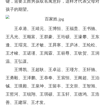
键，需要王姓男孩取名寓意好，这样才代表父母对
孩子的期望。
王卓港、王靖元、王博恒、王福贵、王书驰、
王凡光、王顺富、王群豪、王珩硕、王濠攀、王东
逢、王瑁克、王才敏、王昪寒、王庐冰、王纶松、
王才峻、王诺谨、王阅霖、王崭尊、王钦贺、王润
温、王弘谋。
王博凯、王超耿、王卓运、王瑾方、王轩驰、
王勇毅、王泽鹏、王恭奉、王宸恒、王阐超、王泊
铖、王璜殿、王泉坤、王留丰、王文崇、王智旭、
王哲河、王锐翔、王琪硕、王玉轩、王德鸿、王浩
善、王建琛、王才发。