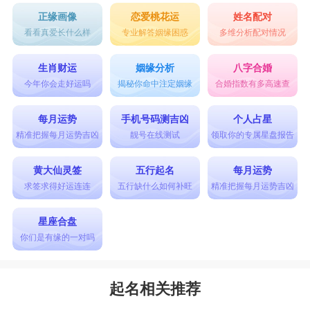
正缘画像
恋爱桃花运
姓名配对
看看真爱长什么样
专业解答姻缘困惑
多维分析配对情况
生肖财运
姻缘分析
八字合婚
今年你会走好运吗
揭秘你命中注定姻缘
合婚指数有多高速查
每月运势
手机号码测吉凶
个人占星
精准把握每月运势吉凶
靓号在线测试
领取你的专属星盘报告
黄大仙灵签
五行起名
每月运势
求签求得好运连连
五行缺什么如何补旺
精准把握每月运势吉凶
星座合盘
你们是有缘的一对吗
起名相关推荐