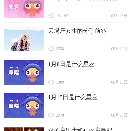
181192
08月13日
天蝎座女生的分手前兆
2554
08月13日
1月8日是什么星座
1989
08月13日
1月15日是什么星座
2078
08月13日
双子座男生和什么座最配