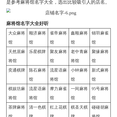
是参考麻将馆名字大全，选出比较吸引人的店名。
麻将馆名字大全好听
大众麻将
顺济麻将
雀帝麻将
鑫顺麻将
锦羽麻雀
馆
馆
馆
馆
馆
天然居麻
乐星棋牌
聚友麻将
老中青麻
聚缘麻将
将馆
馆
将馆
馆
奕通棋牌
陈石麻将
流星语麻
小钟麻将
新式麻将
馆
将馆
馆
馆
棋娱坊麻
流星语麻
摩力麻雀
一间麻将
95号麻将
将馆
将馆
馆
馆
馆
茶牌麻将
清一色棋
杠上花棋
棋圣天棋
碰碰胡麻
馆
牌
牌
牌
将馆