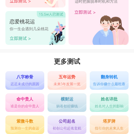
适时把握脱单时机和方法
恋爱桃花运
你一生会遇到几朵桃花
更多测试
八字称骨
五年运势
翻身转机
迟迟未成功的原因
未来5年发展一览
告诉你赚什么最吃香
命中贵人
横财运
姓名详批
谁是你的命中贵人
躺着都能赚钱
姓名对人生的影响
紫微斗数
公司起名
塔罗牌
预测你一生的命运
初创公司起名玄机
指引你的未来人生