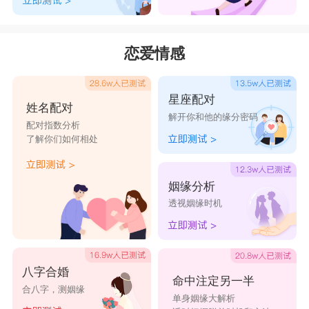
摩力麻雀馆
老地方麻将
欢乐麻将馆
封爵麻将馆
馆
恋爱情感
中发白麻将
唐姐麻将馆
琴琴麻将馆
四喜麻将馆
馆
星座配对
姓名配对
新村麻将馆
同仁麻将馆
珍珍麻将馆
万达麻将馆
解开你和他的缘分密码
配对指数分析
了解你们如何相处
普奇麻将馆
一缺三麻将
屈大姐麻将
博乐麻将馆
馆
馆
姻缘分析
纳米麻将馆
对对糊麻将
蝴蝶麻将馆
圣棋娱麻将
透视姻缘时机
馆
馆
八字合婚
命中注定另一半
合八字，测姻缘
单身姻缘大解析