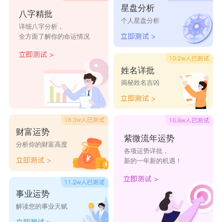
馆
馆
馆
星盘分析
八字精批
个人星盘分析
7星麻将馆
安秀麻将馆
1025麻将馆
友友麻将馆
详细八字分析，
全方面了解你的命运情况
禾木麻将馆
顺兴麻将馆
海底捞麻将
快乐麻将馆
馆
姓名详批
屈大姐麻将
陈石麻将馆
天云麻将馆
雅居麻将馆
揭秘姓名吉凶
馆
将帅麻将馆
博弈麻将馆
弈言堂麻将
怡情居
馆
财富运势
紫微流年运势
分析你的财富高度
雀友汇
身临棋竞
智胜麻将馆
阿雀西麻将
各项运势详批，
新的一年新的机遇！
会所
快意轩玄德
万顺苑
雀台棋牌
快乐大本赢
事业运势
棋牌
解读您的事业天赋
棋乐无穷
聚贤堂
满园棋牌
草木居