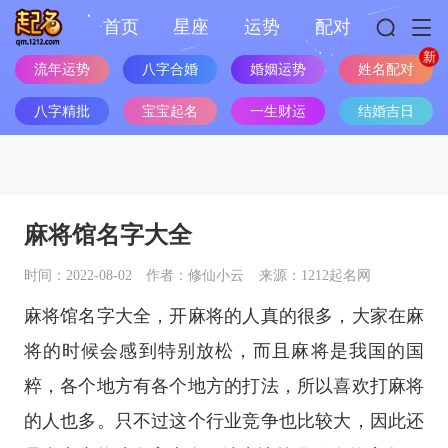
首页
星座
运势
配对
流年运势
八字合婚
婚姻运势
姓名配对
八字精批
宝宝起名
一生财运
结婚吉日
麻将馆名字大全
时间：2022-08-02
作者：修仙小云
来源：1212起名网
麻将馆名字大全，开麻将的人真的很多，大家在麻
将的时候会感到特别放松，而且麻将是我国的国
粹，各个地方有各个地方的打法，所以喜欢打麻将
的人也多。只不过这个行业竞争也比较大，因此还