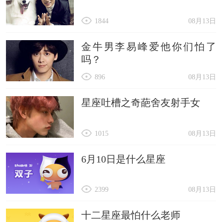
1844
08月13日
金牛男李易峰爱他你们怕了
吗？
896
08月13日
星座吐槽之奇葩舍友射手女
1015
08月13日
6月10日是什么星座
2399
08月13日
十二星座最怕什么老师