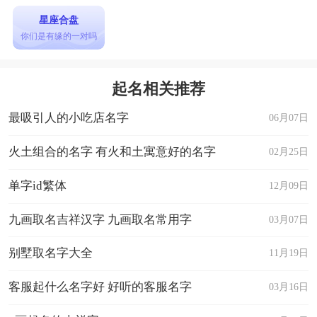
星座合盘
你们是有缘的一对吗
起名相关推荐
最吸引人的小吃店名字
06月07日
火土组合的名字 有火和土寓意好的名字
02月25日
单字id繁体
12月09日
九画取名吉祥汉字 九画取名常用字
03月07日
别墅取名字大全
11月19日
客服起什么名字好 好听的客服名字
03月16日