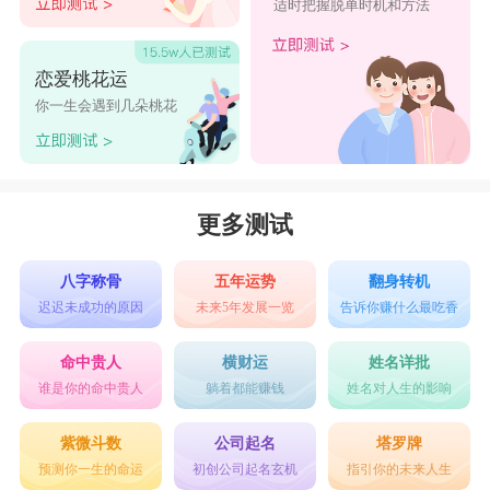
适时把握脱单时机和方法
恋爱桃花运
你一生会遇到几朵桃花
更多测试
八字称骨
五年运势
翻身转机
迟迟未成功的原因
未来5年发展一览
告诉你赚什么最吃香
命中贵人
横财运
姓名详批
谁是你的命中贵人
躺着都能赚钱
姓名对人生的影响
紫微斗数
公司起名
塔罗牌
预测你一生的命运
初创公司起名玄机
指引你的未来人生