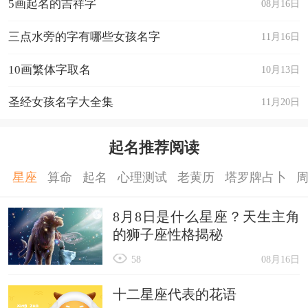
5画起名的吉祥字
08月16日
三点水旁的字有哪些女孩名字
11月16日
10画繁体字取名
10月13日
圣经女孩名字大全集
11月20日
起名推荐阅读
星座
算命
起名
心理测试
老黄历
塔罗牌占卜
8月8日是什么星座？天生主角
的狮子座性格揭秘
58
08月16日
十二星座代表的花语