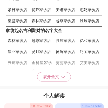
紫日家纺店
优邦家纺店
美诺家纺店
惠妃家纺店
皇盛家纺店
森林家纺店
越尊家纺店
胜展家纺店
家纺起名吉利聚财的名字大全
森林家纺店
越尊家纺店
胜展家纺店
亿和家纺店
澳亚家纺店
灵月家纺店
神盾家纺店
巧宝家纺店
云锦家纺店
金科星家纺
赛丽家纺店
艾美家纺店
店
展开全文
晨光家纺店
彬馨家纺店
玉欣
学圣
铁贝
恒驰
立梦康
运长
个人解读
友尔
星优超达
健飞
祥隆超