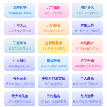
流年运势
八字精批
测终身运
财运婚姻事业健康
解答人生困惑
洞悉未来鸿图大运
十年大运
八字起名
财富运势
未来十年运势指南
有好名就有好命
抓住机会做个有钱人
正缘画像
恋爱桃花运
姓名配对
看看真爱长什么样
专业解答姻缘困惑
多维分析配对情况
生肖财运
姻缘分析
八字合婚
今年你会走好运吗
揭秘你命中注定姻缘
合婚指数有多高速查
每月运势
手机号码测吉凶
个人占星
精准把握每月运势吉凶
靓号在线测试
领取你的专属星盘报告
黄大仙灵签
五行起名
每月运势
求签求得好运连连
五行缺什么如何补旺
精准把握每月运势吉凶