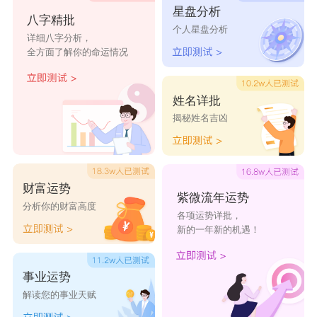
星盘分析
八字精批
莱宝
锦虹
复财
炫智
个人星盘分析
详细八字分析，
全方面了解你的命运情况
鑫湘家纺店
智航家纺店
青竹家纺店
朋信家纺店
铭元家纺店
华饰家纺店
铸龙家纺店
丰暖家纺店
姓名详批
揭秘姓名吉凶
财富运势
紫微流年运势
分析你的财富高度
各项运势详批，
新的一年新的机遇！
事业运势
解读您的事业天赋