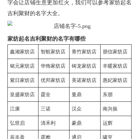
字会让店铺生意更加红火，我们可以参考家纺起名
吉利聚财的名字大全。
家纺起名吉利聚财的名字有哪些
鑫湘家纺店
智航家纺店
青竹家纺店
朋信家纺店
铭元家纺店
华饰家纺店
铸龙家纺店
丰暖家纺店
紫日家纺店
优邦家纺店
美诺家纺店
惠妃家纺店
皇盛家纺店
霆全
曼鼎
东朋
江康
三诺
汉众
南兴振
弘世启
清禾利
豪鼎
运辉
辰丰盈
霆桦
通启
啸至