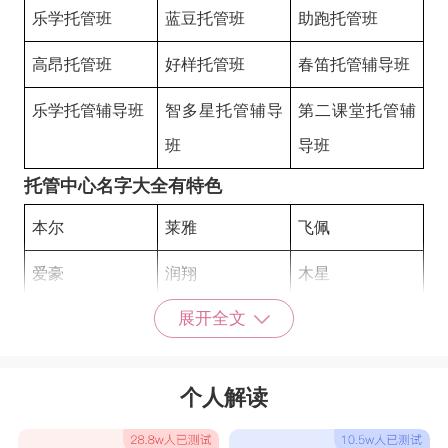
乐学托管班
蓝豆托管班
助跑托管班
高昂托管班
好样托管班
春笛托管辅导班
乐学托管辅导班
智多星托管辅导
第二课堂托管辅
班
导班
托管中心名字大全有特色
本尔
莱雅
飞佩
爱豪
润翔
木星
展开全文
瑞启
力仕
贵派
辰福
尔傲
卓艺托管中心
个人解读
静德托管中心
跃龙托管中心
一加一托管中心