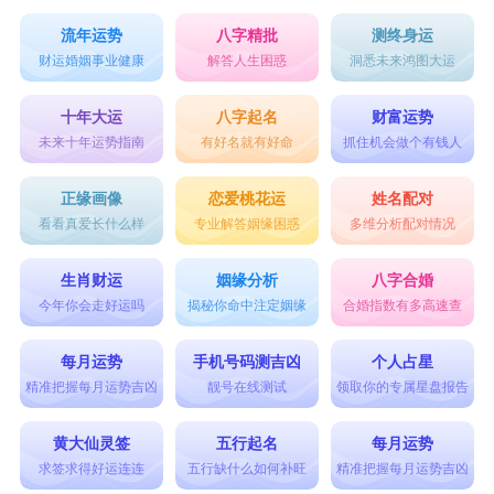
流年运势
八字精批
测终身运
财运婚姻事业健康
解答人生困惑
洞悉未来鸿图大运
十年大运
八字起名
财富运势
未来十年运势指南
有好名就有好命
抓住机会做个有钱人
正缘画像
恋爱桃花运
姓名配对
看看真爱长什么样
专业解答姻缘困惑
多维分析配对情况
生肖财运
姻缘分析
八字合婚
今年你会走好运吗
揭秘你命中注定姻缘
合婚指数有多高速查
每月运势
手机号码测吉凶
个人占星
精准把握每月运势吉凶
靓号在线测试
领取你的专属星盘报告
黄大仙灵签
五行起名
每月运势
求签求得好运连连
五行缺什么如何补旺
精准把握每月运势吉凶