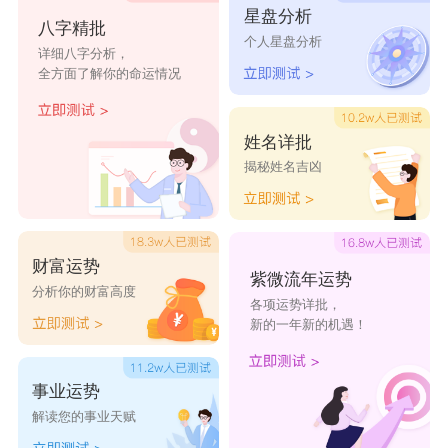
学仕林托管中心
太平洋托管中心
愉悦托管中心
星盘分析
八字精批
个人星盘分析
详细八字分析，
远笛托管班
智航托管班
爱什托管班
全方面了解你的命运情况
小复旦托管班
伯乐托管班
新心托管班
姓名详批
安乐园托管班
梦斗士托管班
天外天托管班
揭秘姓名吉凶
财富运势
紫微流年运势
分析你的财富高度
各项运势详批，
新的一年新的机遇！
事业运势
解读您的事业天赋