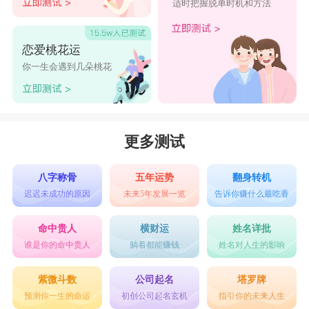
适时把握脱单时机和方法
恋爱桃花运
你一生会遇到几朵桃花
更多测试
八字称骨
五年运势
翻身转机
迟迟未成功的原因
未来5年发展一览
告诉你赚什么最吃香
命中贵人
横财运
姓名详批
谁是你的命中贵人
躺着都能赚钱
姓名对人生的影响
紫微斗数
公司起名
塔罗牌
预测你一生的命运
初创公司起名玄机
指引你的未来人生