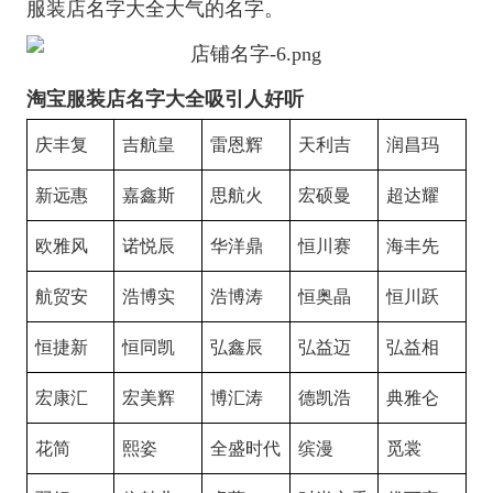
服装店名字大全大气的名字。
淘宝服装店名字大全吸引人好听
庆丰复
吉航皇
雷恩辉
天利吉
润昌玛
新远惠
嘉鑫斯
思航火
宏硕曼
超达耀
欧雅风
诺悦辰
华洋鼎
恒川赛
海丰先
航贸安
浩博实
浩博涛
恒奥晶
恒川跃
恒捷新
恒同凯
弘鑫辰
弘益迈
弘益相
宏康汇
宏美辉
博汇涛
德凯浩
典雅仑
花简
熙姿
全盛时代
缤漫
觅裳