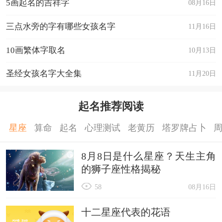
5画起名的吉祥字
08月16日
三点水旁的字有哪些女孩名字
11月16日
10画繁体字取名
10月13日
圣经女孩名字大全集
11月20日
起名推荐阅读
星座
算命
起名
心理测试
老黄历
塔罗牌占卜
8月8日是什么星座？天生主角
的狮子座性格揭秘
58
08月16日
十二星座代表的花语