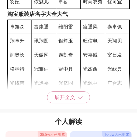
羽妃
依魅儿
卓蓓
时尚衣秀
优可宜
淘宝服装店名字大全大气
卓旭森
富康通
维阳雷
凌通风
泰卓佩
翔卓升
讯翔圆
银辉玉
旺信电
天翔贝
润奥长
天傲网
泰凯奇
安嘉诚
富日发
格林特
冠雅识
冠中具
光杰西
光线典
光线南
光迅嘉
光亿同
光源中
广合志
广聚浩
广通奥
广悦惠
国华诗
漂亮印痕
展开全文
玛芙
魅点
姿美
蒂诗菲
名媛汇
个人解读
美度
优媛
现代都市
泊秀
卓雅
幻影