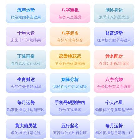
流年运势
八字精批
测终身运
财运婚姻事业健康
解答人生困惑
洞悉未来鸿图大运
十年大运
八字起名
财富运势
未来十年运势指南
有好名就有好命
抓住机会做个有钱人
正缘画像
恋爱桃花运
姓名配对
看看真爱长什么样
专业解答姻缘困惑
多维分析配对情况
生肖财运
姻缘分析
八字合婚
今年你会走好运吗
揭秘你命中注定姻缘
合婚指数有多高速查
每月运势
手机号码测吉凶
个人占星
精准把握每月运势吉凶
靓号在线测试
领取你的专属星盘报告
黄大仙灵签
五行起名
每月运势
求签求得好运连连
五行缺什么如何补旺
精准把握每月运势吉凶