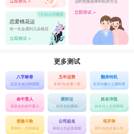
适时把握脱单时机和方法
恋爱桃花运
你一生会遇到几朵桃花
更多测试
八字称骨
五年运势
翻身转机
迟迟未成功的原因
未来5年发展一览
告诉你赚什么最吃香
命中贵人
横财运
姓名详批
谁是你的命中贵人
躺着都能赚钱
姓名对人生的影响
紫微斗数
公司起名
塔罗牌
预测你一生的命运
初创公司起名玄机
指引你的未来人生