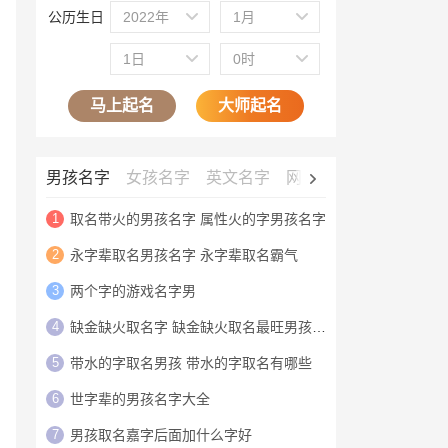
公历生日
2022年
1月
1日
0时
马上起名
大师起名
男孩名字
女孩名字
英文名字
网名大全
公司名字
1
取名带火的男孩名字 属性火的字男孩名字
2
永字辈取名男孩名字 永字辈取名霸气
3
两个字的游戏名字男
4
缺金缺火取名字 缺金缺火取名最旺男孩名字
5
带水的字取名男孩 带水的字取名有哪些
6
世字辈的男孩名字大全
7
男孩取名嘉字后面加什么字好