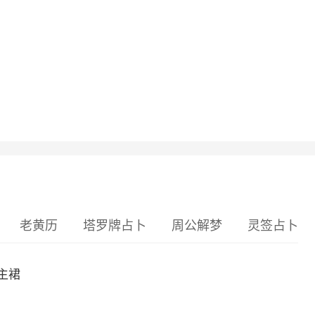
老黄历
塔罗牌占卜
周公解梦
灵签占卜
主裙