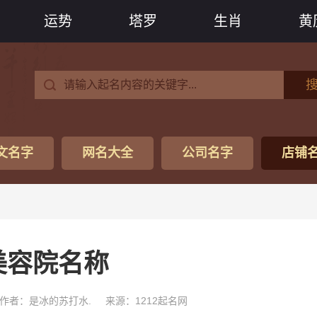
运势
塔罗
生肖
黄
文名字
网名大全
公司名字
店铺
美容院名称
作者：是冰的苏打水.
来源：1212起名网