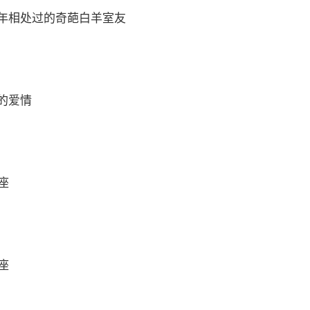
年相处过的奇葩白羊室友
的爱情
座
座