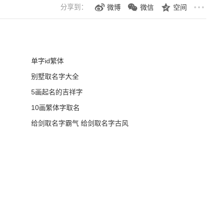
分享到：
微博
微信
空间
单字id繁体
别墅取名字大全
5画起名的吉祥字
10画繁体字取名
给剑取名字霸气 给剑取名字古风