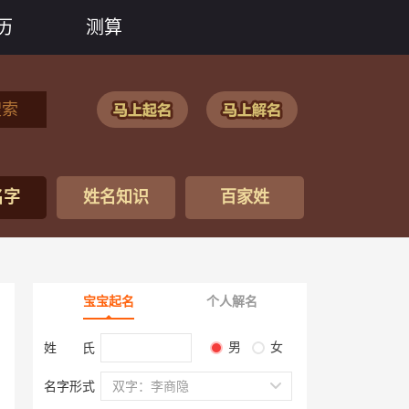
历
测算
搜索
名字
姓名知识
百家姓
宝宝起名
个人解名
男
女
姓 氏
名字形式
双字：李商隐