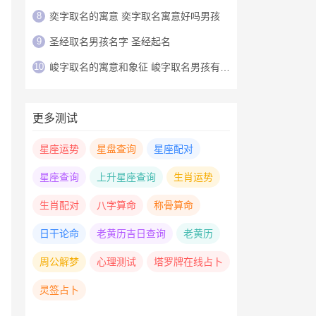
8
奕字取名的寓意 奕字取名寓意好吗男孩
9
圣经取名男孩名字 圣经起名
10
峻字取名的寓意和象征 峻字取名男孩有寓意
更多测试
星座运势
星盘查询
星座配对
星座查询
上升星座查询
生肖运势
生肖配对
八字算命
称骨算命
日干论命
老黄历吉日查询
老黄历
周公解梦
心理测试
塔罗牌在线占卜
灵签占卜