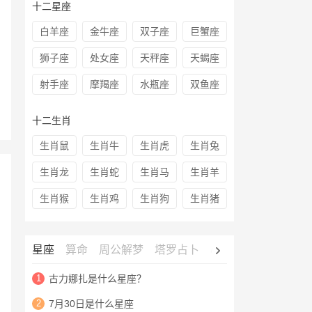
十二星座
白羊座
金牛座
双子座
巨蟹座
狮子座
处女座
天秤座
天蝎座
射手座
摩羯座
水瓶座
双鱼座
十二生肖
生肖鼠
生肖牛
生肖虎
生肖兔
生肖龙
生肖蛇
生肖马
生肖羊
生肖猴
生肖鸡
生肖狗
生肖猪
星座
算命
周公解梦
塔罗占卜
心理测试
老黄历
1
古力娜扎是什么星座？
2
7月30日是什么星座