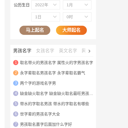
公历生日
2022年
1月
1日
0时
马上起名
大师起名
男孩名字
女孩名字
英文名字
网名大全
公司名字
1
取名带火的男孩名字 属性火的字男孩名字
2
永字辈取名男孩名字 永字辈取名霸气
3
两个字的游戏名字男
4
缺金缺火取名字 缺金缺火取名最旺男孩名字
5
带水的字取名男孩 带水的字取名有哪些
6
世字辈的男孩名字大全
7
男孩取名嘉字后面加什么字好