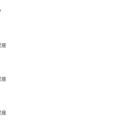
？
星座
星座
星座