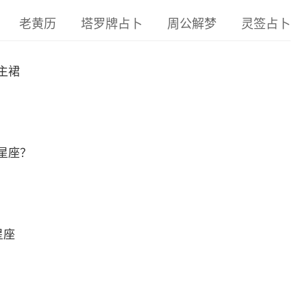
老黄历
塔罗牌占卜
周公解梦
灵签占卜
主裙
星座？
星座