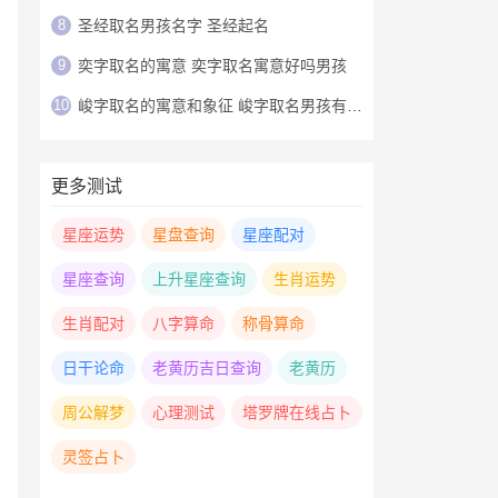
8
圣经取名男孩名字 圣经起名
9
奕字取名的寓意 奕字取名寓意好吗男孩
10
峻字取名的寓意和象征 峻字取名男孩有寓意
更多测试
星座运势
星盘查询
星座配对
星座查询
上升星座查询
生肖运势
生肖配对
八字算命
称骨算命
日干论命
老黄历吉日查询
老黄历
周公解梦
心理测试
塔罗牌在线占卜
灵签占卜