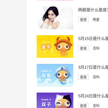
杨颖是什么星座
星座
明星
5月15日是什么
星座
百科
3月17日是什么
星座
百科
5月24日是什么
星座
百科