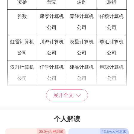
凌扬
营立
达辉
迎特
雅数
康泰计算机
青经计算机
仟毅计算机
公司
公司
公司
虹雷计算机
川鸿计算机
炎星计算机
尊汇计算机
公司
公司
公司
公司
汉群计算机
仟学计算机
建品计算机
臣聪计算机
公司
公司
公司
公司
计算机公司名字大全最新
展开全文
航宝
明轩
凤隆
理润
铭鼎辉
明宜
青梨
宏华
个人解读
睿佳
富元
盈盛
旺达