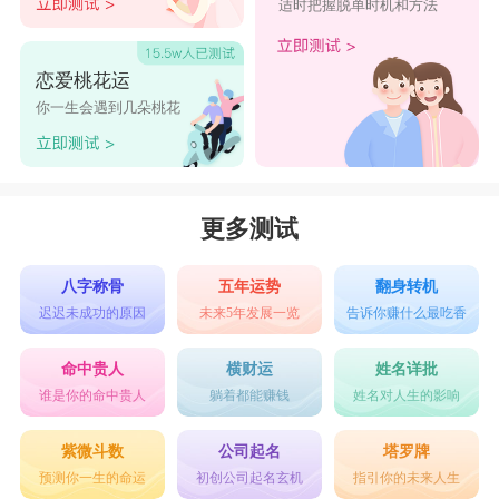
适时把握脱单时机和方法
恋爱桃花运
你一生会遇到几朵桃花
更多测试
八字称骨
五年运势
翻身转机
迟迟未成功的原因
未来5年发展一览
告诉你赚什么最吃香
命中贵人
横财运
姓名详批
谁是你的命中贵人
躺着都能赚钱
姓名对人生的影响
紫微斗数
公司起名
塔罗牌
预测你一生的命运
初创公司起名玄机
指引你的未来人生