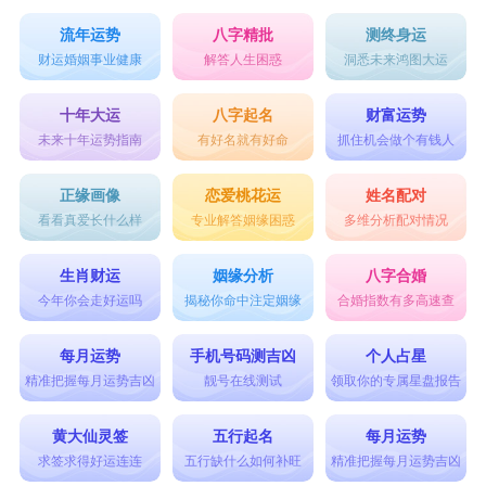
流年运势
八字精批
测终身运
财运婚姻事业健康
解答人生困惑
洞悉未来鸿图大运
十年大运
八字起名
财富运势
未来十年运势指南
有好名就有好命
抓住机会做个有钱人
正缘画像
恋爱桃花运
姓名配对
看看真爱长什么样
专业解答姻缘困惑
多维分析配对情况
生肖财运
姻缘分析
八字合婚
今年你会走好运吗
揭秘你命中注定姻缘
合婚指数有多高速查
每月运势
手机号码测吉凶
个人占星
精准把握每月运势吉凶
靓号在线测试
领取你的专属星盘报告
黄大仙灵签
五行起名
每月运势
求签求得好运连连
五行缺什么如何补旺
精准把握每月运势吉凶