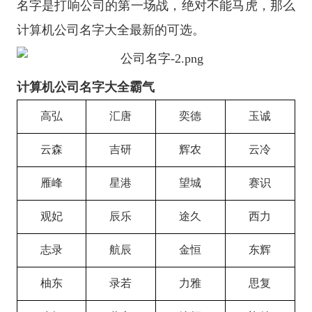
名字是打响公司的第一场战，绝对不能马虎，那么
计算机公司名字大全最新的可选。
计算机公司名字大全霸气
高弘
汇唐
奕德
玉诚
云森
吉研
辉农
云冷
雁峰
星港
望城
赛识
观妃
辰乐
途久
西力
志录
航辰
金恒
东辉
柚东
录若
力雅
思复