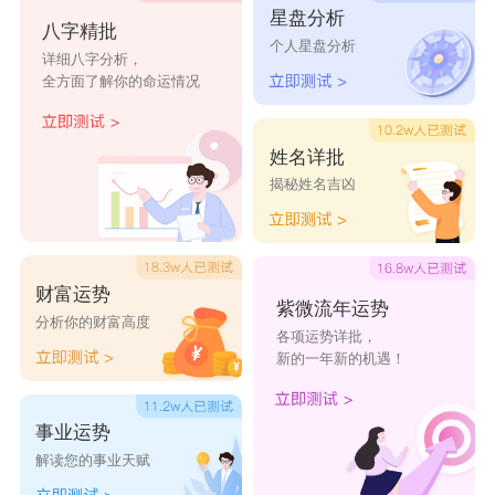
星盘分析
八字精批
茂洋
佳显
倍伟
本克
个人星盘分析
详细八字分析，
全方面了解你的命运情况
群中
韦运
兆业
浩升
枫瀚
朵觅
铭楚
君骐
姓名详批
揭秘姓名吉凶
本雷
京林
晶旭
讯茂
盈龙
奕同
远古
银西扬
财富运势
紫微流年运势
杉曼
博辰
光广
语欧
分析你的财富高度
各项运势详批，
新的一年新的机遇！
士富
德集
界威
蓝玛
事业运势
解读您的事业天赋