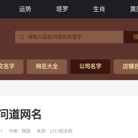
运势
塔罗
生肖
黄
文名字
网名大全
公司名字
店铺
问道网名
07
作者：锦瑟
来源：1212起名网