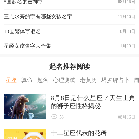
5画起名的吉祥字
08月16日
三点水旁的字有哪些女孩名字
11月16日
10画繁体字取名
10月13日
圣经女孩名字大全集
11月20日
起名推荐阅读
星座
算命
起名
心理测试
老黄历
塔罗牌占卜
8月8日是什么星座？天生主角
的狮子座性格揭秘
58
08月16日
十二星座代表的花语