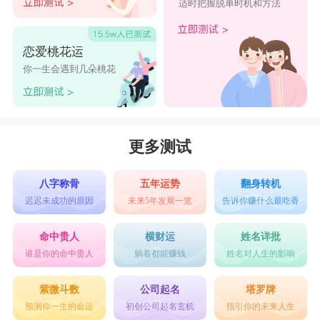
适时把握脱单时机和方法
恋爱桃花运
你一生会遇到几朵桃花
更多测试
八字称骨
五年运势
翻身转机
迟迟未成功的原因
未来5年发展一览
告诉你赚什么最吃香
命中贵人
横财运
姓名详批
谁是你的命中贵人
躺着都能赚钱
姓名对人生的影响
紫微斗数
公司起名
塔罗牌
预测你一生的命运
初创公司起名玄机
指引你的未来人生