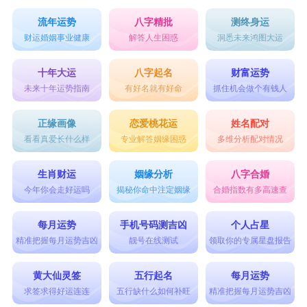
流年运势
八字精批
测终身运
财运婚姻事业健康
解答人生困惑
洞悉未来鸿图大运
十年大运
八字起名
财富运势
未来十年运势指南
有好名就有好命
抓住机会做个有钱人
正缘画像
恋爱桃花运
姓名配对
看看真爱长什么样
专业解答姻缘困惑
多维分析配对情况
生肖财运
姻缘分析
八字合婚
今年你会走好运吗
揭秘你命中注定姻缘
合婚指数有多高速查
每月运势
手机号码测吉凶
个人占星
精准把握每月运势吉凶
靓号在线测试
领取你的专属星盘报告
黄大仙灵签
五行起名
每月运势
求签求得好运连连
五行缺什么如何补旺
精准把握每月运势吉凶