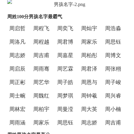
周姓100分男孩名字最霸气
周启哲
周程飞
周奕飞
周灿宇
周浩淼
周洛凡
周程越
周君博
周家乐
周思钰
周志娇
周吉甫
周嘉星
周柏彤
周博文
周启辰
周雨骞
周艺霖
周君泽
周张栩
周正彬
周艺华
周子皓
周恩与
周子峻
周士畹
周魏红
周梦琪
周钟羲
周兴睿
周林宏
周柏宇
周曼滢
周大英
周小楠
周雨涵
周家乐
周思钰
周志娇
周吉甫