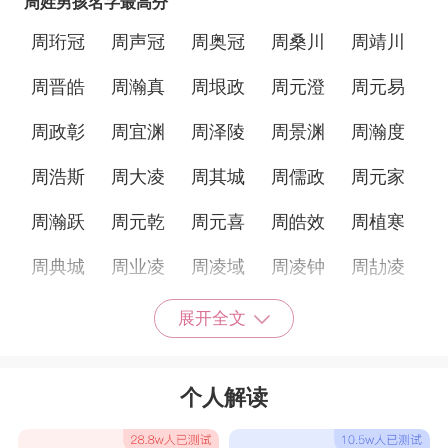
周姓男孩名字最高分
周珩冠
周声冠
周奥冠
周桑川
周靖川
周晋皓
周瀚真
周垠政
周元澄
周元易
周政彰
周宜渊
周泽陵
周景渊
周瀚度
周浩斯
周大凌
周其城
周儒政
周元家
周瀚跃
周元乾
周元喜
周皓效
周植寒
周典城
周业凌
周凌域
周凌钟
周劼凌
周寒吴
周亿泽
周政瑀
周政含
周城萧
展开全文
周寒福
周城星
周城豫
周寒绎
周寒信
个人解读