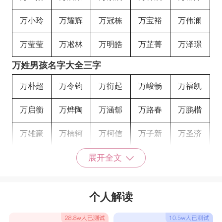
万小玲
万耀辉
万冠栋
万宝裕
万伟澜
万莹莹
万凇林
万明皓
万芷菁
万泽璟
万姓男孩名字大全三字
万朴超
万令钧
万衍起
万峻畅
万福凯
万启衡
万烨陶
万涵郁
万路春
万鹏楷
万雄豪
万楠轲
万柯信
万子新
万圣济
万子桓
万子涵
万子硕
万子龙
万宇喆
展开全文
万宇浩
万宇涵
万宇程
万宇轩
万博瑞
个人解读
万博翰
万名浩
万君智
万喆灏
万嘉琪