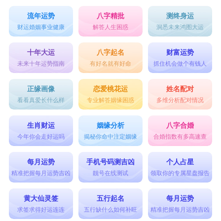
流年运势
八字精批
测终身运
财运婚姻事业健康
解答人生困惑
洞悉未来鸿图大运
十年大运
八字起名
财富运势
未来十年运势指南
有好名就有好命
抓住机会做个有钱人
正缘画像
恋爱桃花运
姓名配对
看看真爱长什么样
专业解答姻缘困惑
多维分析配对情况
生肖财运
姻缘分析
八字合婚
今年你会走好运吗
揭秘你命中注定姻缘
合婚指数有多高速查
每月运势
手机号码测吉凶
个人占星
精准把握每月运势吉凶
靓号在线测试
领取你的专属星盘报告
黄大仙灵签
五行起名
每月运势
求签求得好运连连
五行缺什么如何补旺
精准把握每月运势吉凶