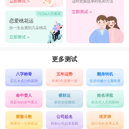
适时把握脱单时机和方法
恋爱桃花运
你一生会遇到几朵桃花
更多测试
八字称骨
五年运势
翻身转机
迟迟未成功的原因
未来5年发展一览
告诉你赚什么最吃香
命中贵人
横财运
姓名详批
谁是你的命中贵人
躺着都能赚钱
姓名对人生的影响
紫微斗数
公司起名
塔罗牌
预测你一生的命运
初创公司起名玄机
指引你的未来人生