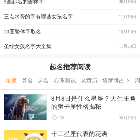
5画起名的吉祥字
08月16日
三点水旁的字有哪些女孩名字
11月16日
10画繁体字取名
10月13日
圣经女孩名字大全集
11月20日
起名推荐阅读
星座
算命
起名
心理测试
老黄历
塔罗牌占卜
8月8日是什么星座？天生主角
的狮子座性格揭秘
58
08月16日
十二星座代表的花语