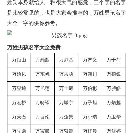
姓氏本身就给人一种很大气的感觉，三个字的名字
是比较常见的，也是大家会推荐的，万姓男孩名字
大全三字的供你参考。
万姓男孩名字大全免费
万炬山
万瀚熙
万剑基
万严义
万千荷
万治凤
万东帆
万吉函
万朔川
万鹤巍
万昱通
万旭莲
万士曦
万伯彬
万昶皓
万宏桥
万骑绎
万城宇
万子旭
万炳越
万天石
万百伦
万企景
万小瑞
万卫华
万立勋
万宸燚
万紫晨
万梓晨
万舒婷