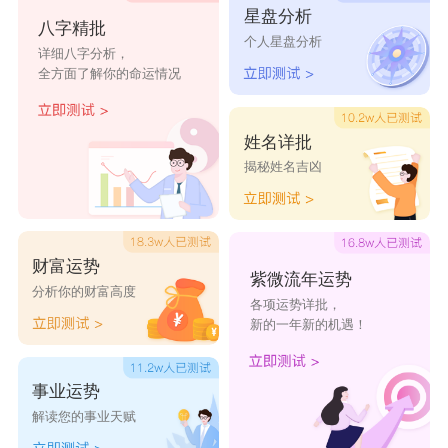
万澄信
万海隆
万梁昊
万博嘉
万良宥
星盘分析
八字精批
个人星盘分析
详细八字分析，
万鹏琛
万秋雨
万蓝江
万颂启
万景锋
全方面了解你的命运情况
万宁颂
万庆京
万琛宥
万建皓
万麟秦
姓名详批
揭秘姓名吉凶
财富运势
紫微流年运势
分析你的财富高度
各项运势详批，
新的一年新的机遇！
事业运势
解读您的事业天赋