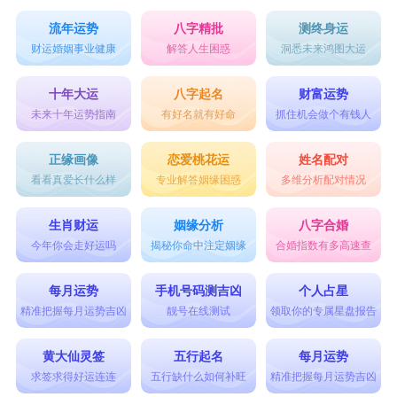
流年运势
八字精批
测终身运
财运婚姻事业健康
解答人生困惑
洞悉未来鸿图大运
十年大运
八字起名
财富运势
未来十年运势指南
有好名就有好命
抓住机会做个有钱人
正缘画像
恋爱桃花运
姓名配对
看看真爱长什么样
专业解答姻缘困惑
多维分析配对情况
生肖财运
姻缘分析
八字合婚
今年你会走好运吗
揭秘你命中注定姻缘
合婚指数有多高速查
每月运势
手机号码测吉凶
个人占星
精准把握每月运势吉凶
靓号在线测试
领取你的专属星盘报告
黄大仙灵签
五行起名
每月运势
求签求得好运连连
五行缺什么如何补旺
精准把握每月运势吉凶