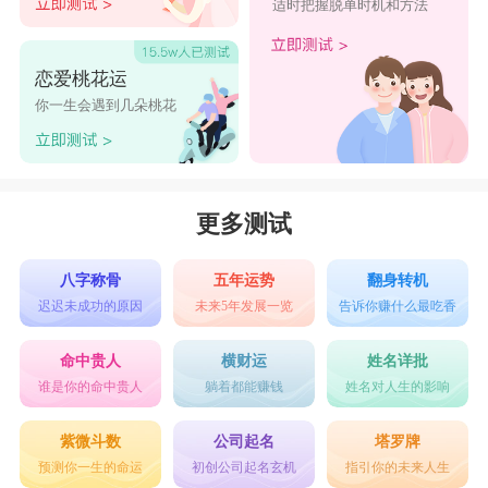
适时把握脱单时机和方法
恋爱桃花运
你一生会遇到几朵桃花
更多测试
八字称骨
五年运势
翻身转机
迟迟未成功的原因
未来5年发展一览
告诉你赚什么最吃香
命中贵人
横财运
姓名详批
谁是你的命中贵人
躺着都能赚钱
姓名对人生的影响
紫微斗数
公司起名
塔罗牌
预测你一生的命运
初创公司起名玄机
指引你的未来人生