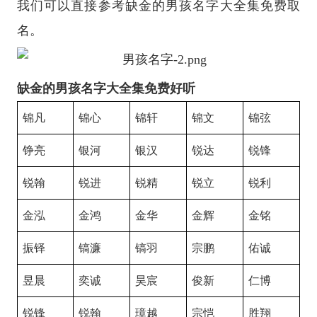
我们可以直接参考缺金的男孩名字大全集免费取
名。
缺金的男孩名字大全集免费好听
锦凡
锦心
锦轩
锦文
锦弦
铮亮
银河
银汉
锐达
锐锋
锐翰
锐进
锐精
锐立
锐利
金泓
金鸿
金华
金辉
金铭
振铎
镐濂
镐羽
宗鹏
佑诚
昱晨
奕诚
昊宸
俊新
仁博
锐锋
锐翰
璋越
宗恺
胜翔