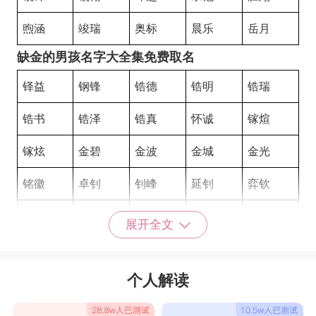
煦涵
竣瑞
奥标
晨乐
岳月
缺金的男孩名字大全集免费取名
铎益
钢锋
锆德
锆明
锆瑞
锆书
锆泽
锆真
怀诚
镓煊
镓炫
金碧
金波
金城
金光
铭徽
卓钊
钊峰
延钊
弈钦
劲锋
雨铄
景铄
铭铄
毅铄
展开全文
铄朗
栎鑫
智鑫
泳鑫
鑫宇
个人解读
浩铎
砚铎
铎瀚
轩攀
铭本
福贤
满孝
钦欧
妙盛
昊柳