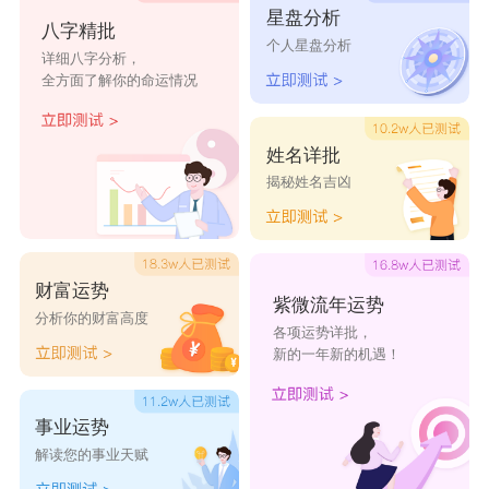
星盘分析
八字精批
个人星盘分析
峻隆
意钦
潜茂
相峰
远语
详细八字分析，
全方面了解你的命运情况
姓名详批
揭秘姓名吉凶
财富运势
紫微流年运势
分析你的财富高度
各项运势详批，
新的一年新的机遇！
事业运势
解读您的事业天赋