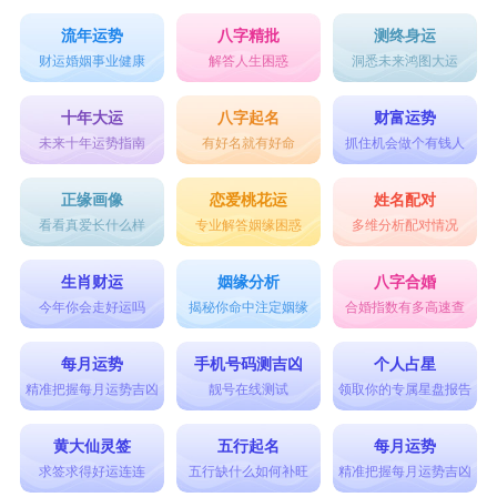
流年运势
八字精批
测终身运
财运婚姻事业健康
解答人生困惑
洞悉未来鸿图大运
十年大运
八字起名
财富运势
未来十年运势指南
有好名就有好命
抓住机会做个有钱人
正缘画像
恋爱桃花运
姓名配对
看看真爱长什么样
专业解答姻缘困惑
多维分析配对情况
生肖财运
姻缘分析
八字合婚
今年你会走好运吗
揭秘你命中注定姻缘
合婚指数有多高速查
每月运势
手机号码测吉凶
个人占星
精准把握每月运势吉凶
靓号在线测试
领取你的专属星盘报告
黄大仙灵签
五行起名
每月运势
求签求得好运连连
五行缺什么如何补旺
精准把握每月运势吉凶