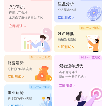
星盘分析
烁译
桦远
伦唯
泽铎
翰宸
八字精批
个人星盘分析
详细八字分析，
海云
俊帆
晓道
彦庆
翰浩
全方面了解你的命运情况
道健
宽旻
海嘉
弘远
清彦
海迅
江秋
曜钦
烁译
桦远
姓名详批
伦唯
泽铎
翰宸
海云
俊帆
揭秘姓名吉凶
晓道
彦庆
翰浩
道健
宽旻
财富运势
紫微流年运势
分析你的财富高度
各项运势详批，
新的一年新的机遇！
事业运势
解读您的事业天赋