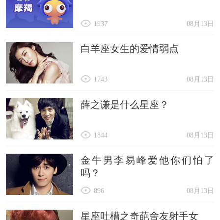
1937
08月13日
白羊座女生的爱情弱点
1743
08月13日
薛之谦是什么星座？
1844
08月13日
金牛男李易峰爱他你们怕了
吗？
896
08月13日
星座吐槽之奇葩舍友射手女