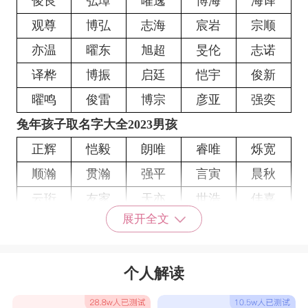
俊良
弘璋
曜逸
博海
海译
观尊
博弘
志海
宸岩
宗顺
亦温
曜东
旭超
旻伦
志诺
译桦
博振
启廷
恺宇
俊新
曜鸣
俊雷
博宗
彦亚
强奕
兔年孩子取名字大全2023男孩
正辉
恺毅
朗唯
睿唯
烁宽
顺瀚
贯瀚
强平
言寅
晨秋
云珩
友家
天亦
世浩
佳嘉
展开全文
朗磊
浩珩
迅祖
亦锌
兴嘉
晏震
强晏
浩翰
宸瀚
宁宏
个人解读
铭信
廷格
凯隽
烨奕
海嘉
弘远
清彦
海迅
江秋
曜钦