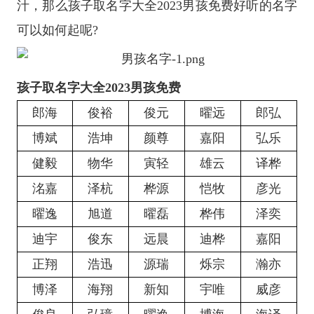
汁，那么孩子取名字大全2023男孩免费好听的名字
可以如何起呢?
孩子取名字大全2023男孩免费
郎海
俊裕
俊元
曜远
郎弘
博斌
浩坤
颜尊
嘉阳
弘乐
健毅
物华
寅轻
雄云
译桦
洺嘉
泽杭
桦源
恺牧
彦光
曜逸
旭道
曜磊
桦伟
泽奕
迪宇
俊东
远晨
迪桦
嘉阳
正翔
浩迅
源瑞
烁宗
瀚亦
博泽
海翔
新知
宇唯
威彦