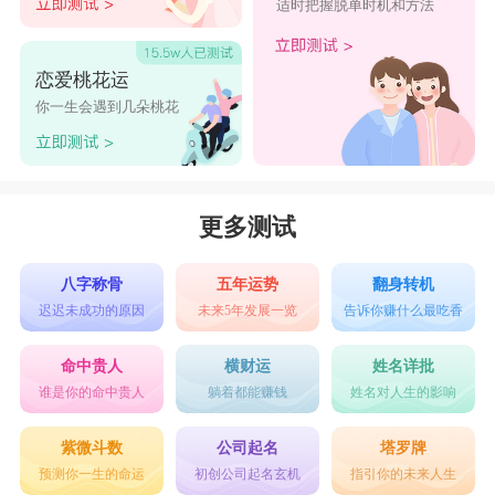
适时把握脱单时机和方法
恋爱桃花运
你一生会遇到几朵桃花
更多测试
八字称骨
五年运势
翻身转机
迟迟未成功的原因
未来5年发展一览
告诉你赚什么最吃香
命中贵人
横财运
姓名详批
谁是你的命中贵人
躺着都能赚钱
姓名对人生的影响
紫微斗数
公司起名
塔罗牌
预测你一生的命运
初创公司起名玄机
指引你的未来人生