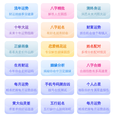
流年运势
八字精批
测终身运
财运婚姻事业健康
解答人生困惑
洞悉未来鸿图大运
十年大运
八字起名
财富运势
未来十年运势指南
有好名就有好命
抓住机会做个有钱人
正缘画像
恋爱桃花运
姓名配对
看看真爱长什么样
专业解答姻缘困惑
多维分析配对情况
生肖财运
姻缘分析
八字合婚
今年你会走好运吗
揭秘你命中注定姻缘
合婚指数有多高速查
每月运势
手机号码测吉凶
个人占星
精准把握每月运势吉凶
靓号在线测试
领取你的专属星盘报告
黄大仙灵签
五行起名
每月运势
求签求得好运连连
五行缺什么如何补旺
精准把握每月运势吉凶