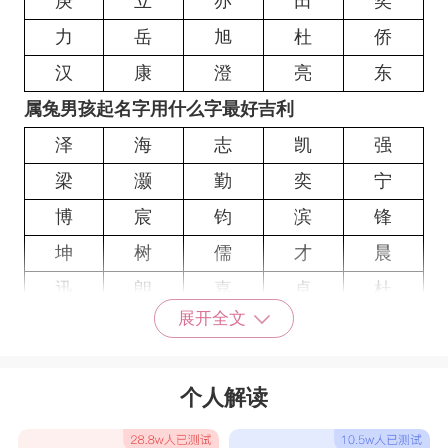
庚
立
亦
田
奕
力
岳
旭
杜
侨
汉
康
澄
亮
东
属兔男孩起名字用什么字最好吉利
泽
海
志
凯
强
梁
灏
勤
奕
宁
博
宸
钧
滨
锋
坤
树
儒
才
晨
迅
朗
嘉
卓
杜
展开全文
澄
朝
祖
斌
光
纶
黎
俊
飞
辉
个人解读
群
锦
园
艺
欧
硕
盛
时
鹏
思