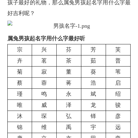
孩子最好的礼物，那么属兔男孩起名字用什么字最
好吉利呢？
属兔男孩起名字用什么字最好听
宗
兴
芬
芳
芙
卉
茗
茶
茹
普
菊
寂
董
葵
苇
蔡
蓉
蒋
浩
启
瑾
鸣
永
斌
绍
唯
威
泽
龙
骏
沐
琛
弘
铎
彦
锦
维
禹
宇
远