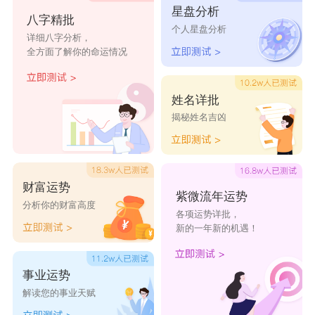
星盘分析
迪
可
雯
胜
色
八字精批
个人星盘分析
详细八字分析，
优
睿
飞
富
西
全方面了解你的命运情况
姓名详批
揭秘姓名吉凶
财富运势
紫微流年运势
分析你的财富高度
各项运势详批，
新的一年新的机遇！
事业运势
解读您的事业天赋