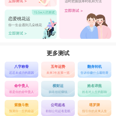
适时把握脱单时机和方法
恋爱桃花运
你一生会遇到几朵桃花
更多测试
八字称骨
五年运势
翻身转机
迟迟未成功的原因
未来5年发展一览
告诉你赚什么最吃香
命中贵人
横财运
姓名详批
谁是你的命中贵人
躺着都能赚钱
姓名对人生的影响
紫微斗数
公司起名
塔罗牌
预测你一生的命运
初创公司起名玄机
指引你的未来人生