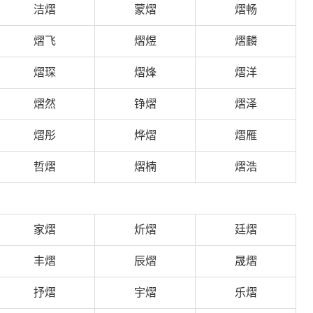
洁熠
蒙熠
熠畅
熠飞
熠煜
熠麟
熠琛
熠烽
熠洋
熠然
铮熠
熠泽
熠彤
烨熠
熠雁
哲熠
熠楠
熠浩
家熠
炘熠
廷熠
丰熠
辰熠
晟熠
抒熠
宇熠
乐熠