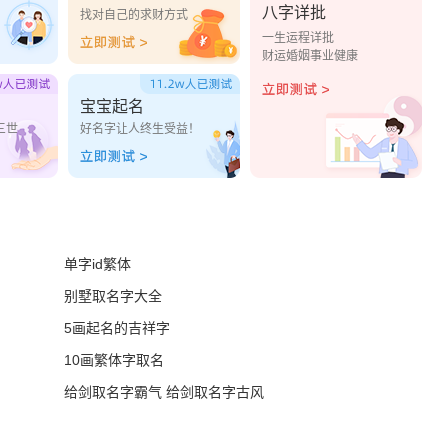
八字详批
？
找对自己的求财方式
一生运程详批
财运婚姻事业健康
宝宝起名
三世
好名字让人终生受益！
单字id繁体
别墅取名字大全
5画起名的吉祥字
10画繁体字取名
给剑取名字霸气 给剑取名字古风