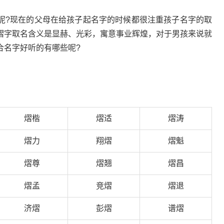
呢?现在的父母在给孩子起名字的时候都很注重孩子名字的取
熠字取名含义是显赫、光彩，寓意事业辉煌，对于男孩来说就
合名字好听的有哪些呢?
熠楷
熠适
熠涛
熠力
翔熠
熠魁
熠尊
熠翘
熠昌
熠孟
竞熠
熠退
济熠
彭熠
谱熠