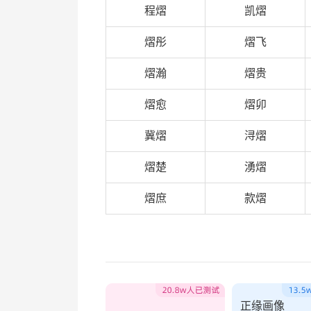
程熠
凯熠
熠彤
熠飞
熠瀚
熠贵
熠愈
熠卯
冀熠
浔熠
熠楚
湧熠
熠庶
款熠
正缘画像