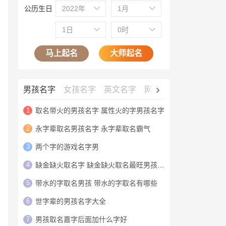
公历生日
2022年
1月
1日
0时
马上起名
大师起名
男孩名字
女孩名字
英文名字
网名大全
公司名字
1
取名带火的男孩名字 属性火的字男孩名字
2
永字辈取名男孩名字 永字辈取名霸气
3
两个字的游戏名字男
4
缺金缺火取名字 缺金缺火取名最旺男孩名字
5
带水的字取名男孩 带水的字取名有哪些
6
世字辈的男孩名字大全
7
男孩取名嘉字后面加什么字好