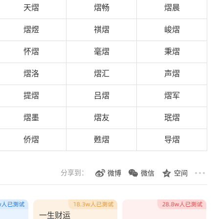
天熠
熠畅
熠晨
熠煜
祺熠
峻熠
怀熠
毫熠
秉熠
熠洛
熠汇
声熠
提熠
吕熠
熠军
熠墨
熠友
珉熠
侨熠
甦熠
导熠
分享到：
微博
微信
空间
一生财运