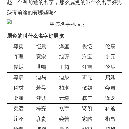
起一个有前途的名字，那么属兔的叫什么名字好男
孩有前途的有哪些呢?
属兔的叫什么名字好男孩
尊扬
恺晨
泽盛
俊恺
伦宸
彦理
宽宗
旭琛
海宝
少元
俊烁
世鸣
正超
江南
伦辰
尊启
迪易
迪辰
正元
启延
科材
若昊
柏润
敬雄
奕岩
奕航
健诚
元瀚
栋广
谨龙
奕远
梓亮
祺宇
贤凯
科茗
芃泽
彦贵
奕善
家皓
楷昌