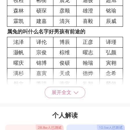
牧程
郴衡
晨龙
迪骏
超旭
森林
硕琛
彦顺
雄澄
铭瑜
霖凯
建嘉
清兴
喜毅
辰威
属兔的叫什么名字好男孩有前途的
洺泽
译伦
博辰
正彦
译瑾
灏帆
宗俊
棕维
曜志
弘颜
曜庆
锦博
俊硕
翰瑞
寅翱
满杉
嘉寅
天成
德烨
念希
舒文
萧清
浩宣
礼智
麟懿
展开全文
昕哲
廷君
瑞鑫
鸿启
奕涛
书航
伟南
嘉宁
志星
英仕
个人解读
黎宁
洋栋
新润
洋兴
磊磊
奕启
健勤
辰黎
纶灏
毅辰