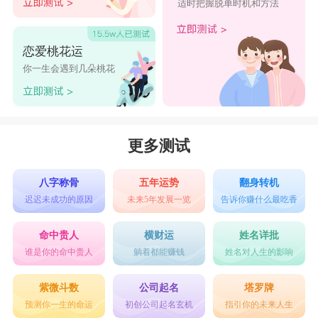
适时把握脱单时机和方法
恋爱桃花运
你一生会遇到几朵桃花
更多测试
八字称骨
五年运势
翻身转机
迟迟未成功的原因
未来5年发展一览
告诉你赚什么最吃香
命中贵人
横财运
姓名详批
谁是你的命中贵人
躺着都能赚钱
姓名对人生的影响
紫微斗数
公司起名
塔罗牌
预测你一生的命运
初创公司起名玄机
指引你的未来人生