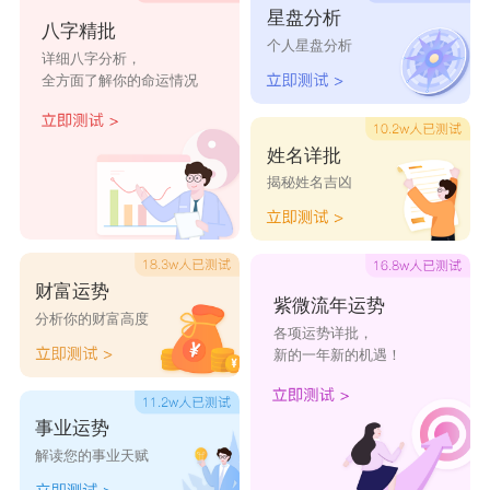
星盘分析
咏迅
盛柏
兴炫
熙丞
亦旭
八字精批
个人星盘分析
详细八字分析，
坚毅
翰浩
海振
澄世
泰霖
全方面了解你的命运情况
姓名详批
揭秘姓名吉凶
财富运势
紫微流年运势
分析你的财富高度
各项运势详批，
新的一年新的机遇！
事业运势
解读您的事业天赋