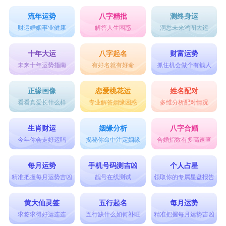
流年运势
八字精批
测终身运
财运婚姻事业健康
解答人生困惑
洞悉未来鸿图大运
十年大运
八字起名
财富运势
未来十年运势指南
有好名就有好命
抓住机会做个有钱人
正缘画像
恋爱桃花运
姓名配对
看看真爱长什么样
专业解答姻缘困惑
多维分析配对情况
生肖财运
姻缘分析
八字合婚
今年你会走好运吗
揭秘你命中注定姻缘
合婚指数有多高速查
每月运势
手机号码测吉凶
个人占星
精准把握每月运势吉凶
靓号在线测试
领取你的专属星盘报告
黄大仙灵签
五行起名
每月运势
求签求得好运连连
五行缺什么如何补旺
精准把握每月运势吉凶