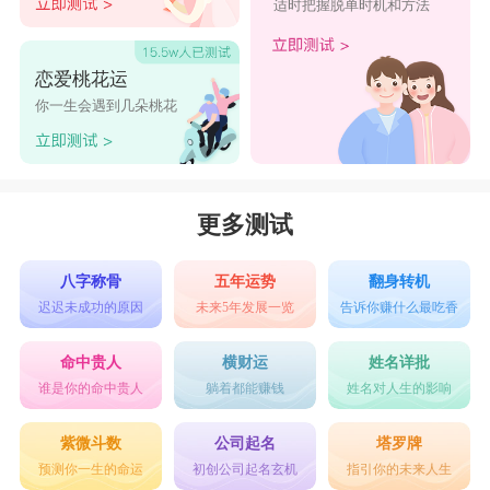
适时把握脱单时机和方法
恋爱桃花运
你一生会遇到几朵桃花
更多测试
八字称骨
五年运势
翻身转机
迟迟未成功的原因
未来5年发展一览
告诉你赚什么最吃香
命中贵人
横财运
姓名详批
谁是你的命中贵人
躺着都能赚钱
姓名对人生的影响
紫微斗数
公司起名
塔罗牌
预测你一生的命运
初创公司起名玄机
指引你的未来人生