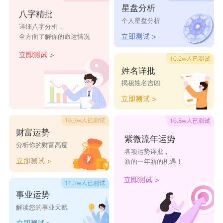
星盘分析
良钰
会钰
发钰
山钰
斌钰
八字精批
个人星盘分析
详细八字分析，
沐钰
轮钰
呈钰
连钰
琼钰
全方面了解你的命运情况
雄钰
秉钰
锐钰
羡钰
欣钰
小钰
乃钰
涌钰
嗣钰
鼎钰
姓名详批
享钰
庆钰
正钰
钰渊
钰富
揭秘姓名吉凶
欣钰
钰胜
钰睿
钰程
天钰
佳钰
钰山
贤钰
钰铎
紫钰
财富运势
亭钰
钰钰
汉钰
焕钰
皓钰
紫微流年运势
分析你的财富高度
各项运势详批，
骏钰
烁钰
叶钰
星钰
弘钰
新的一年新的机遇！
事业运势
解读您的事业天赋