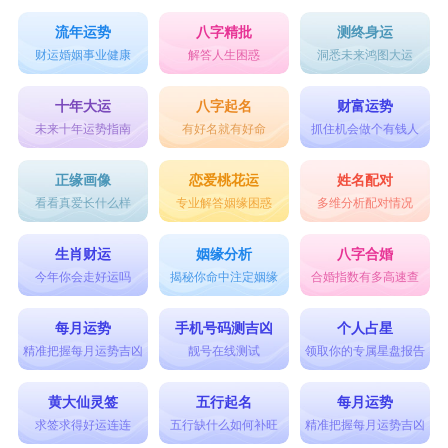
流年运势
八字精批
测终身运
财运婚姻事业健康
解答人生困惑
洞悉未来鸿图大运
十年大运
八字起名
财富运势
未来十年运势指南
有好名就有好命
抓住机会做个有钱人
正缘画像
恋爱桃花运
姓名配对
看看真爱长什么样
专业解答姻缘困惑
多维分析配对情况
生肖财运
姻缘分析
八字合婚
今年你会走好运吗
揭秘你命中注定姻缘
合婚指数有多高速查
每月运势
手机号码测吉凶
个人占星
精准把握每月运势吉凶
靓号在线测试
领取你的专属星盘报告
黄大仙灵签
五行起名
每月运势
求签求得好运连连
五行缺什么如何补旺
精准把握每月运势吉凶