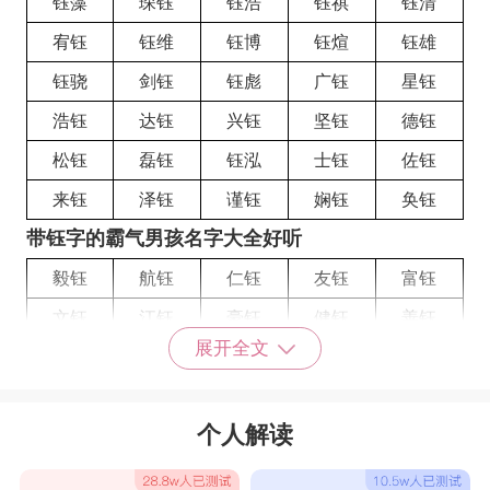
钰藻
琛钰
钰浩
钰祺
钰清
宥钰
钰维
钰博
钰煊
钰雄
钰骁
剑钰
钰彪
广钰
星钰
浩钰
达钰
兴钰
坚钰
德钰
松钰
磊钰
钰泓
士钰
佐钰
来钰
泽钰
谨钰
娴钰
奂钰
带钰字的霸气男孩名字大全好听
毅钰
航钰
仁钰
友钰
富钰
文钰
江钰
豪钰
健钰
善钰
展开全文
康钰
有钰
涛钰
辉钰
全钰
国钰
彬钰
杰钰
琛钰
中钰
个人解读
刚钰
学钰
成钰
楠钰
进钰
军钰
士钰
志钰
林钰
祥钰