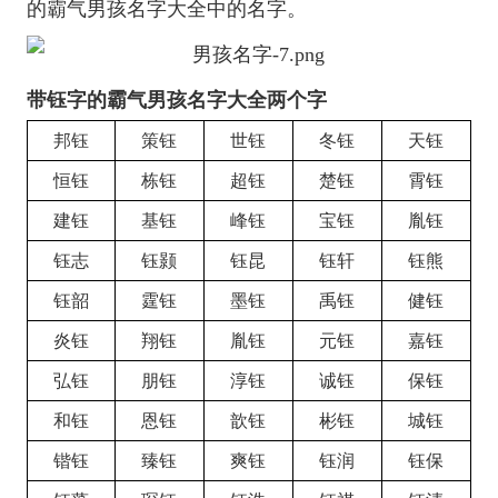
的霸气男孩名字大全中的名字。
带钰字的霸气男孩名字大全两个字
邦钰
策钰
世钰
冬钰
天钰
恒钰
栋钰
超钰
楚钰
霄钰
建钰
基钰
峰钰
宝钰
胤钰
钰志
钰颢
钰昆
钰轩
钰熊
钰韶
霆钰
墨钰
禹钰
健钰
炎钰
翔钰
胤钰
元钰
嘉钰
弘钰
朋钰
淳钰
诚钰
保钰
和钰
恩钰
歆钰
彬钰
城钰
锴钰
臻钰
爽钰
钰润
钰保