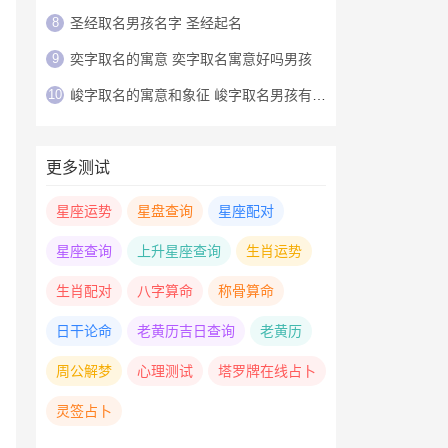
8
圣经取名男孩名字 圣经起名
9
奕字取名的寓意 奕字取名寓意好吗男孩
10
峻字取名的寓意和象征 峻字取名男孩有寓意
更多测试
星座运势
星盘查询
星座配对
星座查询
上升星座查询
生肖运势
生肖配对
八字算命
称骨算命
日干论命
老黄历吉日查询
老黄历
周公解梦
心理测试
塔罗牌在线占卜
灵签占卜