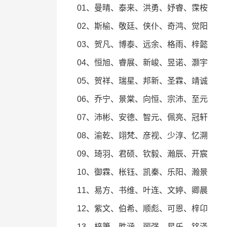
01、曼晴、泰来、洪勇、妤睿、霂桉
02、斯榆、敬廷、侠仆、奇鸿、觉阳
03、贺凡、博泰、远余、格雨、梓懿
04、恒旭、睿展、新峻、昱诺、灏宇
05、贺祥、瑞星、邦新、圣霖、靖诚
06、乔宁、景棠、向恒、宗沛、至元
07、沛彬、安德、智元、佩亮、冠轩
08、渝乾、翊梵、彦视、少淳、忆溯
09、琦羽、君硕、钦毅、瀚辰、开宸
10、御霖、枨钰、凯秦、乐阳、瀚景
11、易方、书维、叶连、文婷、卿晨
12、紫文、伯希、顺彪、可恩、梓卬
13、梓箫、胜涵、丽强、星乐、铭泽