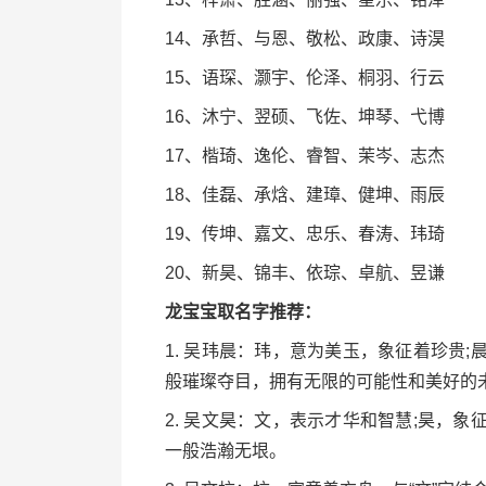
14、承哲、与恩、敬松、政康、诗淏
15、语琛、灏宇、伦泽、桐羽、行云
16、沐宁、翌硕、飞佐、坤琴、弋博
17、楷琦、逸伦、睿智、茉岑、志杰
18、佳磊、承焓、建璋、健坤、雨辰
19、传坤、嘉文、忠乐、春涛、玮琦
20、新昊、锦丰、依琮、卓航、昱谦
龙宝宝取名字推荐：
1. 吴玮晨：玮，意为美玉，象征着珍贵
般璀璨夺目，拥有无限的可能性和美好的
2. 吴文昊：文，表示才华和智慧;昊，
一般浩瀚无垠。