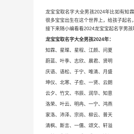
龙宝宝取名字大全男孩2024年比如有
很多宝宝出生在这个世界上，给孩子起名
接下来随小编看看2024龙宝宝起名字男
龙宝宝取名字大全男孩2024年：
知霖、星璨、星程、江颜、问夏
蔚蓝、叶季、志欣、晨君、贤明
庆语、语松、于宁、唯清、月盛
坤仪、北寒、子愈、一贤、云朗
云夕、竹文、书辰、润华、知意
洛荣、叶云、明冉、一宁、鸿燕
家洛、沛泽、宗尚、柳云、普天
清枫、斯言、一儒、颂文、轩溢