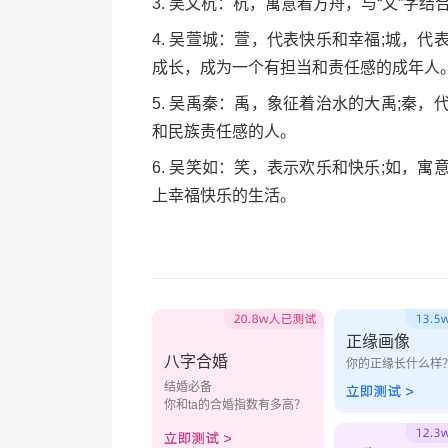
3. 吴文杭：杭，寓意着方舟，与“文”字
4. 吴萱城：萱，代表快乐和幸福;城，
成长，成为一个有担当和责任感的成年人
5. 吴禹秦：禹，象征着治水的大禹;秦
和民族责任感的人。
6. 吴笑如：笑，表示欢乐和快乐;如，
上幸福快乐的生活。
正缘画像
八字合婚
你的正缘长什么样
结婚必备
你和ta的合婚指数有多高？