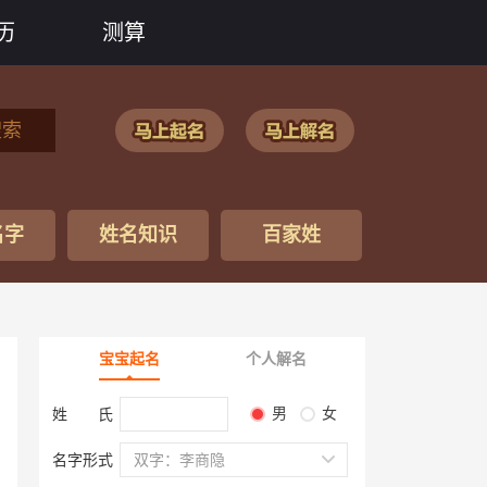
历
测算
搜索
名字
姓名知识
百家姓
宝宝起名
个人解名
男
女
姓 氏
名字形式
双字：李商隐