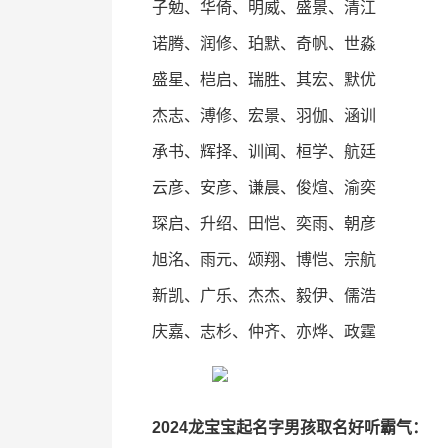
子勉、华倚、明威、盛景、清江
诺腾、润修、珀默、奇帆、世淼
盛星、桤启、瑞胜、其宏、默优
杰志、溥修、宏景、羽伽、涵训
承书、辉择、训闻、桓学、航廷
云彦、安彦、谦晨、俊煊、渝奕
琛启、升绍、田恺、奕雨、朝彦
旭洺、雨元、颂翔、博恺、宗航
新凯、广乐、杰杰、毅伊、儒浩
庆嘉、志杉、仲齐、亦烨、政霆
2024龙宝宝起名字男孩取名好听霸气：