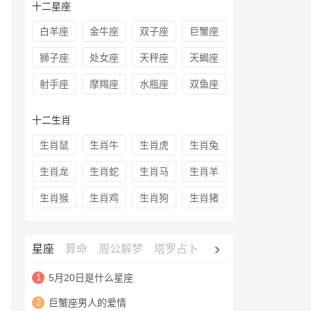
十二星座
白羊座
金牛座
双子座
巨蟹座
狮子座
处女座
天秤座
天蝎座
射手座
摩羯座
水瓶座
双鱼座
十二生肖
生肖鼠
生肖牛
生肖虎
生肖兔
生肖龙
生肖蛇
生肖马
生肖羊
生肖猴
生肖鸡
生肖狗
生肖猪
星座
算命
周公解梦
塔罗占卜
心理测试
老黄历
1
5月20日是什么星座
2
巨蟹座男人的爱情