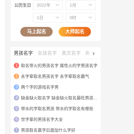
公历生日
2022年
1月
1日
0时
马上起名
大师起名
男孩名字
女孩名字
英文名字
网名大全
公司名字
1
取名带火的男孩名字 属性火的字男孩名字
2
永字辈取名男孩名字 永字辈取名霸气
3
两个字的游戏名字男
4
缺金缺火取名字 缺金缺火取名最旺男孩名字
5
带水的字取名男孩 带水的字取名有哪些
6
世字辈的男孩名字大全
7
男孩取名嘉字后面加什么字好