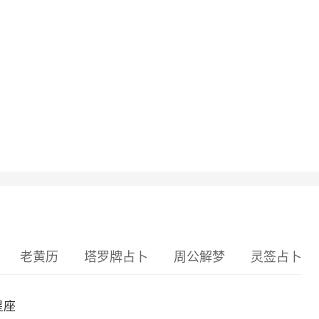
老黄历
塔罗牌占卜
周公解梦
灵签占卜
星座