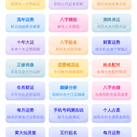
预测你一生的命运
初创公司起名玄机
指引你的未来人生
流年运势
八字精批
测终身运
财运婚姻事业健康
解答人生困惑
洞悉未来鸿图大运
十年大运
八字起名
财富运势
未来十年运势指南
有好名就有好命
抓住机会做个有钱人
正缘画像
恋爱桃花运
姓名配对
看看真爱长什么样
专业解答姻缘困惑
多维分析配对情况
生肖财运
姻缘分析
八字合婚
今年你会走好运吗
揭秘你命中注定姻缘
合婚指数有多高速查
每月运势
手机号码测吉凶
个人占星
精准把握每月运势吉凶
靓号在线测试
领取你的专属星盘报告
黄大仙灵签
五行起名
每月运势