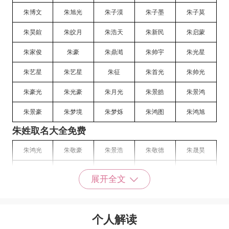
朱博文
朱旭光
朱子漠
朱子墨
朱子莫
朱昊鍹
朱皎月
朱浩天
朱新民
朱启蒙
朱家俊
朱豪
朱鼎澔
朱帅宇
朱光星
朱艺星
朱艺星
朱征
朱首光
朱帅光
朱豪光
朱光豪
朱月光
朱景皓
朱景鸿
朱景豪
朱梦境
朱梦烁
朱鸿图
朱鸿旭
朱姓取名大全免费
朱鸿光
朱敬豪
朱景浩
朱敬德
朱晟昊
朱文哲
朱敬昊
朱昊朋
朱昊哲
朱浩哲
展开全文
朱梦哲
朱嘉天
朱倍大
朱诚骥
朱标纯
朱冬渊
朱诺策
朱均友
朱琦岚
朱斌罡
个人解读