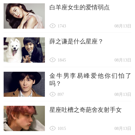
白羊座女生的爱情弱点
1743
08月13日
薛之谦是什么星座？
1845
08月13日
金牛男李易峰爱他你们怕了
吗？
897
08月13日
星座吐槽之奇葩舍友射手女
1015
08月13日