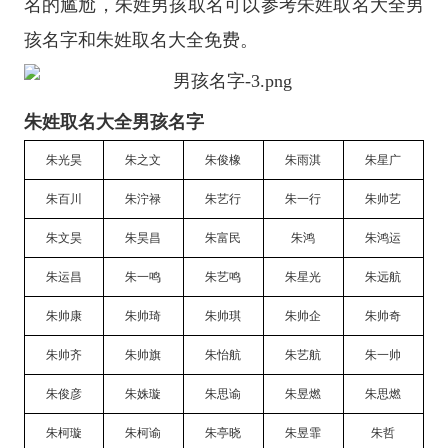
名的尴尬，朱姓男孩取名可以参考朱姓取名大全男
孩名字和朱姓取名大全免费。
朱姓取名大全男孩名字
朱光昊
朱之文
朱俊橡
朱雨淇
朱星广
朱百川
朱泞禄
朱艺行
朱一行
朱帅艺
朱文昊
朱昊昌
朱富民
朱鸿
朱鸿运
朱运昌
朱一鸣
朱艺鸣
朱星光
朱远航
朱帅康
朱帅琦
朱帅琪
朱帅企
朱帅奇
朱帅齐
朱帅旗
朱怡航
朱艺航
朱一帅
朱俊彦
朱姝璇
朱思谕
朱昱燃
朱思燃
朱柯璇
朱柯谕
朱亭晓
朱昱霏
朱哲