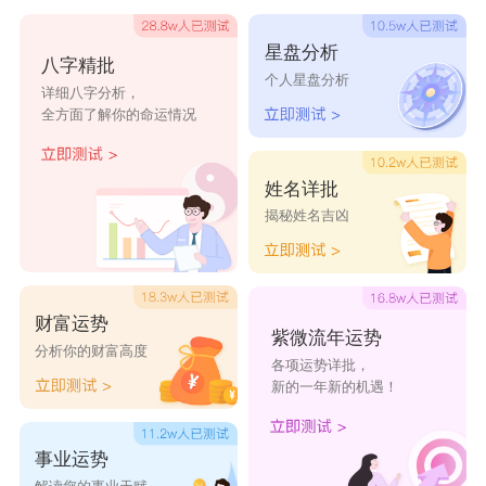
朱语萌
朱光申
朱纯鼎
朱龙佳
朱武大
朱森晶
朱浩英
朱众海
朱喜欧
朱灏臣
星盘分析
八字精批
个人星盘分析
朱丁日
朱博萍
朱劲滨
朱丰新
朱泽盛
详细八字分析，
全方面了解你的命运情况
朱格峥
朱汇环
朱昊兵
朱仕格
朱啸航
朱峰日
朱伦方
朱赫晶
朱学程
朱进坚
姓名详批
揭秘姓名吉凶
朱泉宝
朱滔程
朱喜黎
朱弘鹤
朱昆瑛
朱良文
朱赫空
朱洲实
朱民帆
朱攀振
朱晶傲
朱羽昆
朱奥可
朱铮恺
朱路拓
财富运势
紫微流年运势
朱琨中
朱真路
朱涌高
朱禹山
朱贝展
分析你的财富高度
各项运势详批，
朱权培
朱松展
朱煜莉
朱鹿霞
朱岚晋
新的一年新的机遇！
事业运势