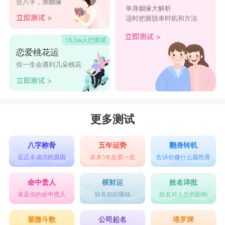
合八字，测姻缘
单身姻缘大解析
适时把握脱单时机和方法
恋爱桃花运
你一生会遇到几朵桃花
更多测试
八字称骨
五年运势
翻身转机
迟迟未成功的原因
未来5年发展一览
告诉你赚什么最吃香
命中贵人
横财运
姓名详批
谁是你的命中贵人
躺着都能赚钱
姓名对人生的影响
紫微斗数
公司起名
塔罗牌