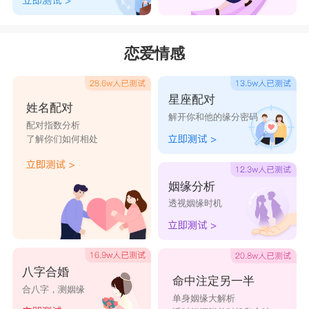
荞僖
荞菠
荞雯
芷荞
荞姗
柔荞
睿荞
爱荞
荞璩
荞团
恋爱情感
瑞荞
荞筠
卉窈
荞菘
雨荞
星座配对
荞竣
荞卉
荞一
荞桠
荞嘤
姓名配对
解开你和他的缘分密码
配对指数分析
了解你们如何相处
姻缘分析
透视姻缘时机
八字合婚
命中注定另一半
合八字，测姻缘
单身姻缘大解析