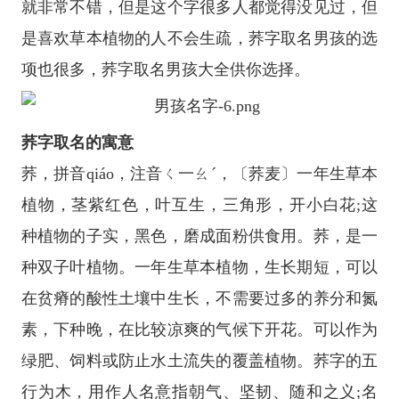
就非常不错，但是这个字很多人都觉得没见过，但
是喜欢草本植物的人不会生疏，荞字取名男孩的选
项也很多，荞字取名男孩大全供你选择。
荞字取名的寓意
荞，拼音qiáo，注音ㄑ一ㄠˊ，〔荞麦〕一年生草本
植物，茎紫红色，叶互生，三角形，开小白花;这
种植物的子实，黑色，磨成面粉供食用。荞，是一
种双子叶植物。一年生草本植物，生长期短，可以
在贫瘠的酸性土壤中生长，不需要过多的养分和氮
素，下种晚，在比较凉爽的气候下开花。可以作为
绿肥、饲料或防止水土流失的覆盖植物。荞字的五
行为木，用作人名意指朝气、坚韧、随和之义;名