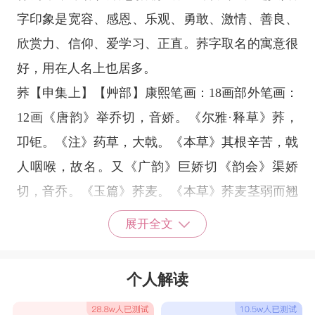
字印象是宽容、感恩、乐观、勇敢、激情、善良、
欣赏力、信仰、爱学习、正直。荞字取名的寓意很
好，用在人名上也居多。
荞【申集上】【艸部】康熙笔画：18画部外笔画：
12画《唐韵》举乔切，音娇。《尔雅·释草》荞，
卭钜。《注》药草，大戟。《本草》其根辛苦，戟
人咽喉，故名。又《广韵》巨娇切《韵会》渠娇
切，音乔。《玉篇》荞麦。《本草》荞麦茎弱而翘
然，易长易收，磨麪如麦。《白居易诗》荞麦铺花
展开全文
白。
荞字取名男孩
个人解读
梦荞
荞菠
荞颉
荞菲
慈荞