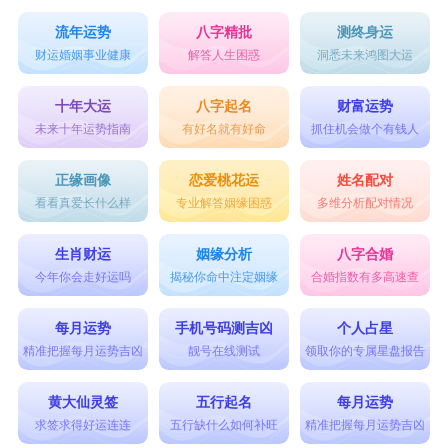
流年运势
八字精批
测终身运
财运婚姻事业健康
解答人生困惑
洞悉未来鸿图大运
十年大运
八字起名
财富运势
未来十年运势指南
有好名就有好命
抓住机会做个有钱人
正缘画像
恋爱桃花运
姓名配对
看看真爱长什么样
专业解答姻缘困惑
多维分析配对情况
生肖财运
姻缘分析
八字合婚
今年你会走好运吗
揭秘你命中注定姻缘
合婚指数有多高速查
每月运势
手机号码测吉凶
个人占星
精准把握每月运势吉凶
靓号在线测试
领取你的专属星盘报告
黄大仙灵签
五行起名
每月运势
求签求得好运连连
五行缺什么如何补旺
精准把握每月运势吉凶