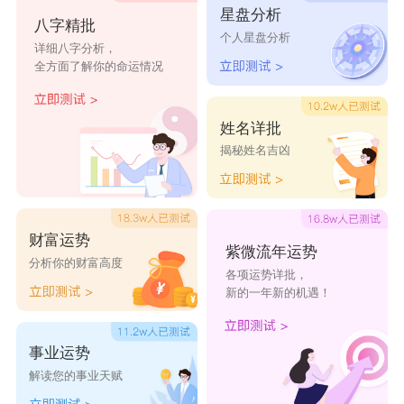
星盘分析
灵荞
智荞
荞迪
荞桠
荞僖
八字精批
个人星盘分析
详细八字分析，
栩荞
荞铱
苏荞
耘荞
荞绮
全方面了解你的命运情况
荞予
予荞
荞虞
荞棋
旖荞
姓名详批
荞熙
荞戴
殊荞
荞许
荞宥
揭秘姓名吉凶
荞景
荞右
荞殊
荞境
祺荞
荞阅
荞择
辰荞
相荞
梓荞
财富运势
紫微流年运势
分析你的财富高度
各项运势详批，
境荞
荞瑞
荞迪
荞青
梓荞
新的一年新的机遇！
栩荞
思荞
荞秆
荞艺
荞融
事业运势
荞羽
衍聆
莘荞
卉颀
曦荞
解读您的事业天赋