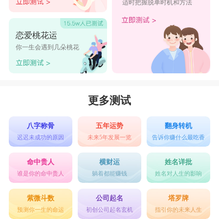
适时把握脱单时机和方法
恋爱桃花运
你一生会遇到几朵桃花
更多测试
八字称骨
五年运势
翻身转机
迟迟未成功的原因
未来5年发展一览
告诉你赚什么最吃香
命中贵人
横财运
姓名详批
谁是你的命中贵人
躺着都能赚钱
姓名对人生的影响
紫微斗数
公司起名
塔罗牌
预测你一生的命运
初创公司起名玄机
指引你的未来人生