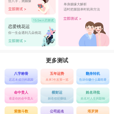
合八字，测姻缘
单身姻缘大解析
适时把握脱单时机和方法
恋爱桃花运
你一生会遇到几朵桃花
更多测试
八字称骨
五年运势
翻身转机
迟迟未成功的原因
未来5年发展一览
告诉你赚什么最吃香
命中贵人
横财运
姓名详批
谁是你的命中贵人
躺着都能赚钱
姓名对人生的影响
紫微斗数
公司起名
塔罗牌