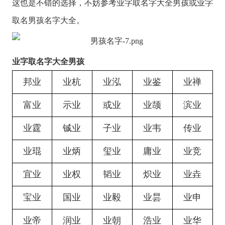
这也是不错的选择，不妨参考业字取名字大全男孩或业字
取名男孩名字大全。
业字取名字大全男孩
邦业
业杭
业泓
业鉴
业禅
富业
示业
或业
业颉
滨业
业霆
铖业
子业
业韦
传业
业琨
业炳
玺业
庸业
业竞
宜业
业权
韬业
炽业
业垚
宝业
国业
业毅
业昙
业申
业帝
润业
业朝
浩业
业华