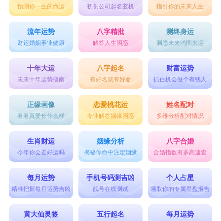
预测你一生的命运
初创公司起名玄机
指引你的未来人生
流年运势
八字精批
测终身运
财运婚姻事业健康
解答人生困惑
洞悉未来鸿图大运
十年大运
八字起名
财富运势
未来十年运势指南
有好名就有好命
抓住机会做个有钱人
正缘画像
恋爱桃花运
姓名配对
看看真爱长什么样
专业解答姻缘困惑
多维分析配对情况
生肖财运
姻缘分析
八字合婚
今年你会走好运吗
揭秘你命中注定姻缘
合婚指数有多高速查
每月运势
手机号码测吉凶
个人占星
精准把握每月运势吉凶
靓号在线测试
领取你的专属星盘报告
黄大仙灵签
五行起名
每月运势