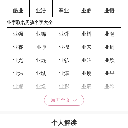
皓业
业浩
季业
业麒
业悟
业字取名男孩名字大全
业强
业锦
业舜
业树
业瀚
业睿
业亨
业槐
业来
业周
业光
业焜
业弘
业晖
业欣
业炜
业城
业淳
业朋
业果
业耀
业煜
业影
业辰
业希
业谱
业嵩
业询
业墙
业镇
展开全文
业厅
业亭
业圣
业前
业环
个人解读
业骋
业群
业寿
业甲
业洪