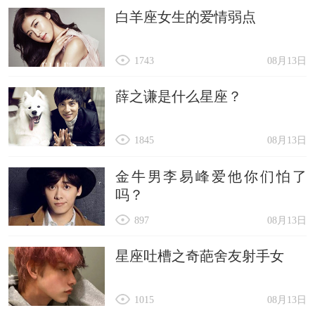
白羊座女生的爱情弱点
1743
08月13日
薛之谦是什么星座？
1845
08月13日
金牛男李易峰爱他你们怕了
吗？
897
08月13日
星座吐槽之奇葩舍友射手女
1015
08月13日