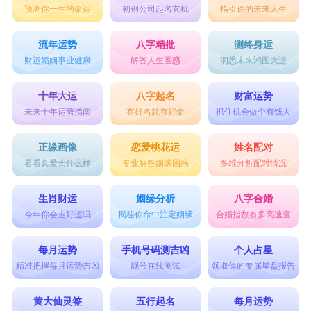
预测你一生的命运
初创公司起名玄机
指引你的未来人生
流年运势
八字精批
测终身运
财运婚姻事业健康
解答人生困惑
洞悉未来鸿图大运
十年大运
八字起名
财富运势
未来十年运势指南
有好名就有好命
抓住机会做个有钱人
正缘画像
恋爱桃花运
姓名配对
看看真爱长什么样
专业解答姻缘困惑
多维分析配对情况
生肖财运
姻缘分析
八字合婚
今年你会走好运吗
揭秘你命中注定姻缘
合婚指数有多高速查
每月运势
手机号码测吉凶
个人占星
精准把握每月运势吉凶
靓号在线测试
领取你的专属星盘报告
黄大仙灵签
五行起名
每月运势