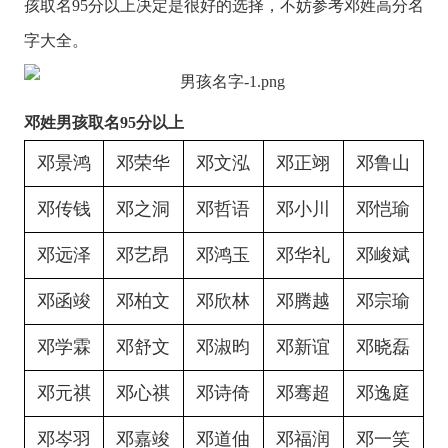
孩取名95分以上决定是很好的选择，不妨参考邓姓高分名
字大全。
邓姓男孩取名95分以上
邓景鸿
邓荣华
邓文泓
邓正翊
邓鲁山
邓传钱
邓之洞
邓哲语
邓小川
邓恺瑜
邓远泽
邓艺昂
邓鸿玉
邓华礼
邓峻斌
邓函竣
邓柏文
邓欣林
邓腾越
邓宗瑜
邓学霖
邓舒文
邓淑昀
邓新谊
邓晓磊
邓元祺
邓心祺
邓诗倚
邓骞超
邓逸庭
邓岑羽
邓嘉竣
邓道伷
邓福润
邓一笑