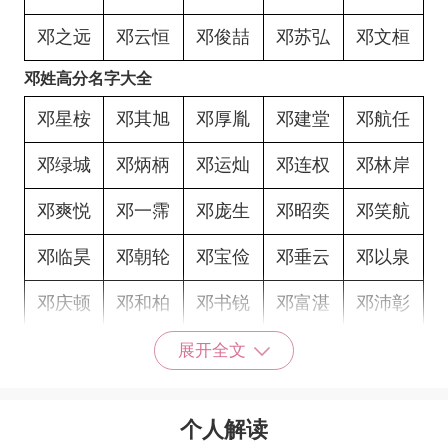
邓之远
邓云恒
邓俊喆
邓苏弘
邓文桓
邓姓高分名字大全
邓星桉
邓其旭
邓厚胤
邓建堂
邓航任
邓绿城
邓炳柄
邓运灿
邓连权
邓林岸
邓爽悦
邓一霈
邓庞生
邓昭奕
邓笑航
邓临昊
邓朝轮
邓宝俭
邓垂云
邓以泉
邓庆顿
邓和柏
邓书锐
邓富湛
邓沛彰
邓海芸
邓泳炀
邓律辰
邓毅曦
邓曾航
展开全文
邓明佩
邓亭瑶
邓焕钦
邓京保
邓韫璞
个人解读
邓宇学
邓志伟
邓洛淋
邓育彬
邓忻朋