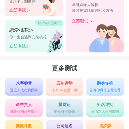
合八字，测姻缘
单身姻缘大解析
适时把握脱单时机和方法
恋爱桃花运
你一生会遇到几朵桃花
更多测试
八字称骨
五年运势
翻身转机
迟迟未成功的原因
未来5年发展一览
告诉你赚什么最吃香
命中贵人
横财运
姓名详批
谁是你的命中贵人
躺着都能赚钱
姓名对人生的影响
紫微斗数
公司起名
塔罗牌