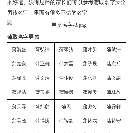
来好运。没有思路的家长们可以参考蒲取名字大全
男孩名字，里面有很多不错的名字。
蒲取名字男孩
蒲浩盛
蒲弘祎
蒲家骆
蒲才晏
蒲敏浩
蒲嘉豪
蒲亚雄
蒲方磊
蒲子辰
蒲东兵
蒲瑞胜
蒲文浩
蒲少俊
蒲永新
蒲文惠
蒲煜洁
蒲玉睿
蒲诗恬
蒲易天
蒲林欣
蒲天霖
蒲炜葭
蒲天
蒲濒匀
蒲霁轩
蒲昊涵
蒲博历
蒲祷复
蒲祷戎
蒲祷守