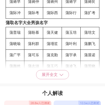
蒲祷早
蒲祷仲
蒲祷州
蒲祷字
蒲祷艮
蒲际冲
蒲际考
蒲际西
蒲际行
蒲扩考
蒲取名字大全男孩名字
蒲普瑞
蒲盼慕
蒲天健
蒲玉培
蒲培文
蒲晓瑜
蒲利群
蒲瑾笙
蒲叶利
蒲鹏飞
蒲广平
蒲可乐
蒲克勤
蒲宇承
蒲晨诺
蒲颜然
蒲志澍
蒲玉巧
蒲凌飞
蒲莞晓
展开全文
蒲晋
蒲俊钻
蒲思豪
蒲玉华
蒲美君
蒲江云
蒲际羽
蒲际艮
蒲鲸复
蒲鲸汀
个人解读
蒲鲸伊
蒲鲸亦
蒲鲸宇
蒲鲸羽
蒲鲸字