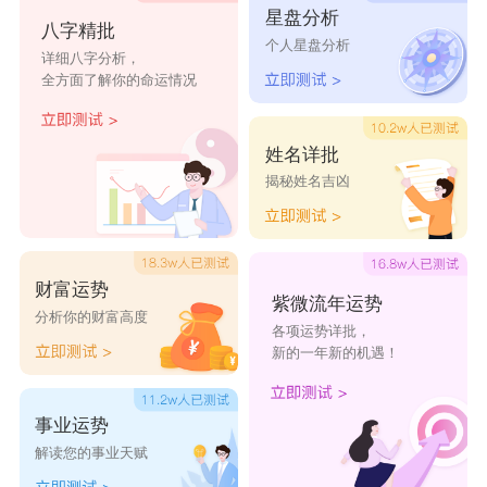
星盘分析
蒲君君
八字精批
蒲扩帆
蒲扩冲
蒲宇涵
蒲有法
个人星盘分析
详细八字分析，
全方面了解你的命运情况
姓名详批
揭秘姓名吉凶
财富运势
紫微流年运势
分析你的财富高度
各项运势详批，
新的一年新的机遇！
事业运势
解读您的事业天赋