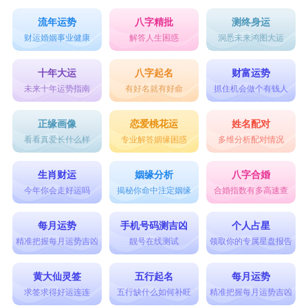
流年运势
八字精批
测终身运
财运婚姻事业健康
解答人生困惑
洞悉未来鸿图大运
十年大运
八字起名
财富运势
未来十年运势指南
有好名就有好命
抓住机会做个有钱人
正缘画像
恋爱桃花运
姓名配对
看看真爱长什么样
专业解答姻缘困惑
多维分析配对情况
生肖财运
姻缘分析
八字合婚
今年你会走好运吗
揭秘你命中注定姻缘
合婚指数有多高速查
每月运势
手机号码测吉凶
个人占星
精准把握每月运势吉凶
靓号在线测试
领取你的专属星盘报告
黄大仙灵签
五行起名
每月运势
求签求得好运连连
五行缺什么如何补旺
精准把握每月运势吉凶