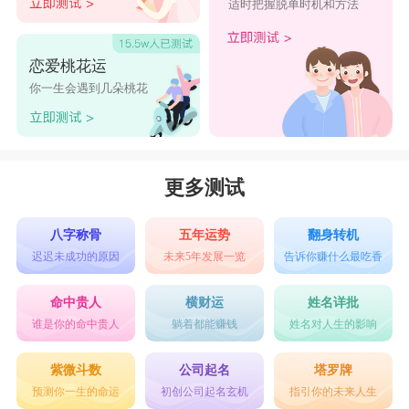
适时把握脱单时机和方法
恋爱桃花运
你一生会遇到几朵桃花
更多测试
八字称骨
五年运势
翻身转机
迟迟未成功的原因
未来5年发展一览
告诉你赚什么最吃香
命中贵人
横财运
姓名详批
谁是你的命中贵人
躺着都能赚钱
姓名对人生的影响
紫微斗数
公司起名
塔罗牌
预测你一生的命运
初创公司起名玄机
指引你的未来人生