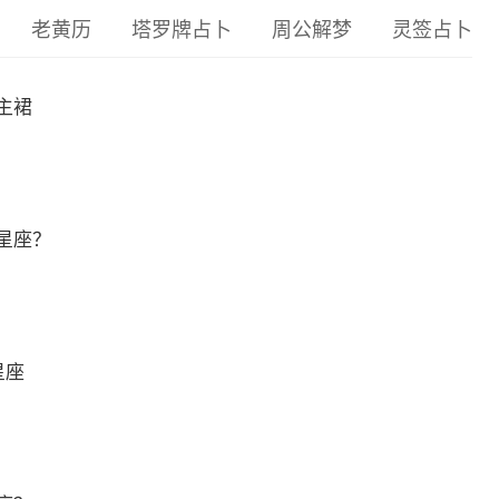
老黄历
塔罗牌占卜
周公解梦
灵签占卜
主裙
星座？
星座