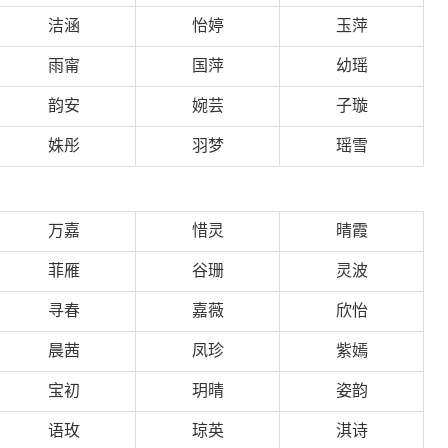
洁涵
怡婷
玉萍
雨甯
国萍
幼瑶
韵安
婉芸
子璇
姝彤
羽梦
瑶雪
万嘉
惜灵
晴霞
菲雁
谷珊
灵波
寻春
嘉薇
欣怡
晨茜
凤珍
紫嫣
宝初
玥晴
姿韵
语玫
琼英
淇诗