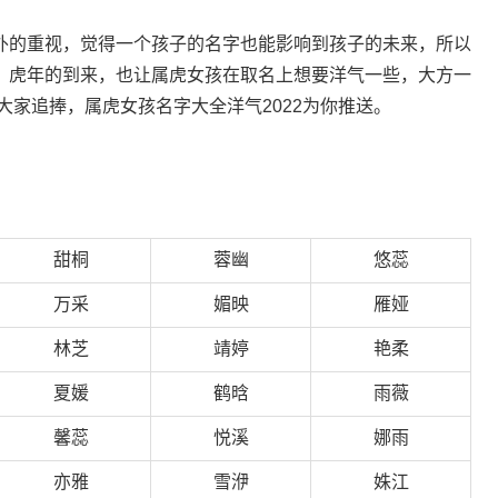
外的重视，觉得一个孩子的名字也能影响到孩子的未来，所以
，虎年的到来，也让属虎女孩在取名上想要洋气一些，大方一
大家追捧，属虎女孩名字大全洋气2022为你推送。
甜桐
蓉幽
悠蕊
万采
媚映
雁娅
林芝
靖婷
艳柔
夏媛
鹤晗
雨薇
馨蕊
悦溪
娜雨
亦雅
雪洢
姝江