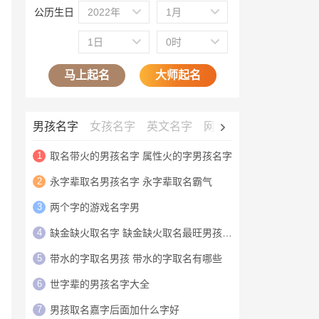
公历生日
2022年
1月
1日
0时
马上起名
大师起名
男孩名字
女孩名字
英文名字
网名大全
公司名字
1
取名带火的男孩名字 属性火的字男孩名字
2
永字辈取名男孩名字 永字辈取名霸气
3
两个字的游戏名字男
4
缺金缺火取名字 缺金缺火取名最旺男孩名字
5
带水的字取名男孩 带水的字取名有哪些
6
世字辈的男孩名字大全
7
男孩取名嘉字后面加什么字好