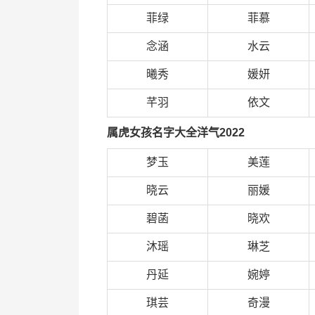
菲绿
菲慕
念涵
水云
曦秀
媛妍
芊羽
依文
属虎女孩名字大全洋气2022
梦玉
美莲
晓云
丽媛
碧菡
晓欢
沐瑶
琳芝
丹延
婉婷
琪芸
奇漫