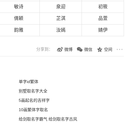
敏诗
泉迎
初筱
倩颖
芷淇
品萱
韵雅
汝嫣
婧伊
分享到：
微博
微信
空间
单字id繁体
别墅取名字大全
5画起名的吉祥字
10画繁体字取名
给剑取名字霸气 给剑取名字古风