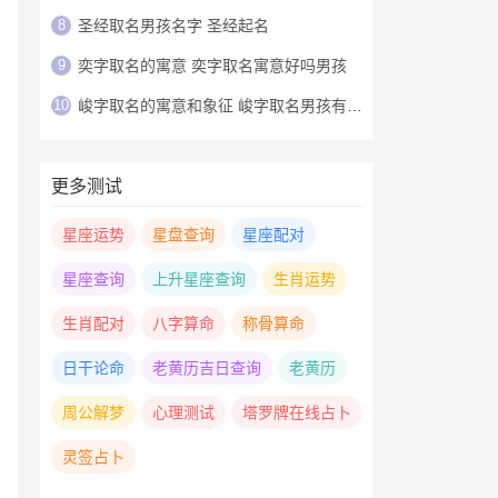
8
圣经取名男孩名字 圣经起名
9
奕字取名的寓意 奕字取名寓意好吗男孩
10
峻字取名的寓意和象征 峻字取名男孩有寓意
更多测试
星座运势
星盘查询
星座配对
星座查询
上升星座查询
生肖运势
生肖配对
八字算命
称骨算命
日干论命
老黄历吉日查询
老黄历
周公解梦
心理测试
塔罗牌在线占卜
灵签占卜