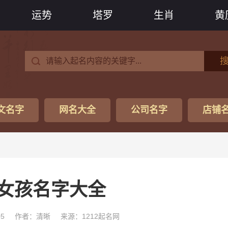
运势
塔罗
生肖
黄
文名字
网名大全
公司名字
店铺
女孩名字大全
05
作者：清晰
来源：1212起名网