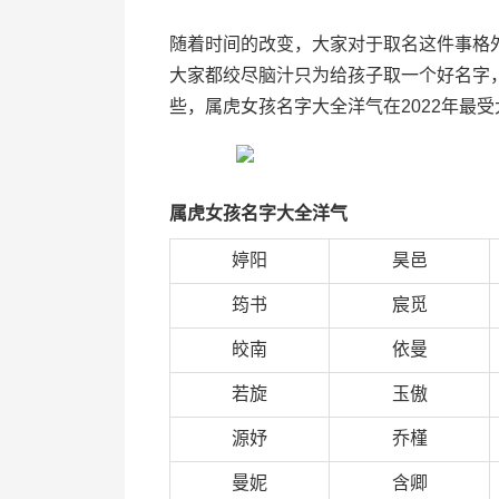
随着时间的改变，大家对于取名这件事格
大家都绞尽脑汁只为给孩子取一个好名字
些，属虎女孩名字大全洋气在2022年最受
属虎女孩名字大全洋气
婷阳
昊邑
筠书
宸觅
皎南
依曼
若旋
玉傲
源妤
乔槿
曼妮
含卿