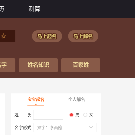
历
测算
搜索
名字
姓名知识
百家姓
宝宝起名
个人解名
男
女
姓 氏
名字形式
双字：李商隐