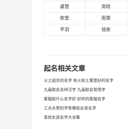
虞慧
岚晗
依莹
雨雯
芊羽
铭依
起名相关文章
火土组合的名字 有火和土寓意好的名字
九画取名吉祥汉字 九画取名常用字
客服起什么名字好 好听的客服名字
三点水旁的字有哪些女孩名字
圣经女孩名字大全集