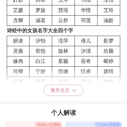
妤妍
玥菲
玉萍
书怡
滢洁
芷媛
梦旋
慧瑶
华惜
艾玲
含卿
涵茗
云舒
羽莲
涵龄
诗经中的女孩名字大全四个字
妍凌
汐怡
滢萍
倩儿
影梦
灵薇
世悦
旋林
汐清
欣颖
缘冉
白江
星颖
蓓奇
蝾婷
玲卿
宁娇
惜姗
恬睿
媛晴
豆惠
映柔
婧妮
宸沁
艳怜
展开全文
壁林
含芹
绿婕
茜幼
桑淑
钰奇
诗普
惜慕
敏珍
欣馨
个人解读
雁莺
欣新
盈奇
清妹
奕歆
宇涵
盈静
伊丹
雯安
丽婷