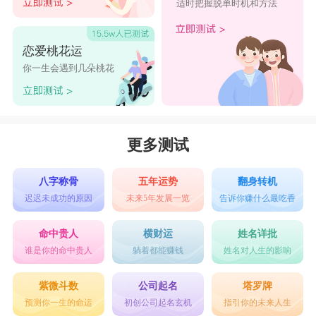
适时把握脱单时机和方法
恋爱桃花运
你一生会遇到几朵桃花
更多测试
八字称骨
五年运势
翻身转机
迟迟未成功的原因
未来5年发展一览
告诉你赚什么最吃香
命中贵人
横财运
姓名详批
谁是你的命中贵人
躺着都能赚钱
姓名对人生的影响
紫微斗数
公司起名
塔罗牌
预测你一生的命运
初创公司起名玄机
指引你的未来人生