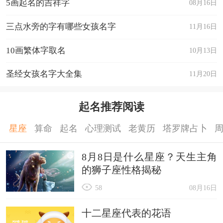
5画起名的吉祥字
08月16日
三点水旁的字有哪些女孩名字
11月16日
10画繁体字取名
10月13日
圣经女孩名字大全集
11月20日
起名推荐阅读
星座
算命
起名
心理测试
老黄历
塔罗牌占卜
8月8日是什么星座？天生主角
的狮子座性格揭秘
58
08月16日
十二星座代表的花语