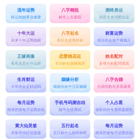
流年运势
八字精批
测终身运
财运婚姻事业健康
解答人生困惑
洞悉未来鸿图大运
十年大运
八字起名
财富运势
未来十年运势指南
有好名就有好命
抓住机会做个有钱人
正缘画像
恋爱桃花运
姓名配对
看看真爱长什么样
专业解答姻缘困惑
多维分析配对情况
生肖财运
姻缘分析
八字合婚
今年你会走好运吗
揭秘你命中注定姻缘
合婚指数有多高速查
每月运势
手机号码测吉凶
个人占星
精准把握每月运势吉凶
靓号在线测试
领取你的专属星盘报告
黄大仙灵签
五行起名
每月运势
求签求得好运连连
五行缺什么如何补旺
精准把握每月运势吉凶