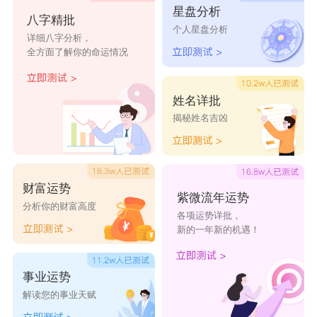
星盘分析
明一
胜玉
佳晨
纯雨
彦蓉
八字精批
个人星盘分析
详细八字分析，
薇岚
雅靖
芸雅
天佳
丽蒨
全方面了解你的命运情况
姓名详批
揭秘姓名吉凶
财富运势
紫微流年运势
分析你的财富高度
各项运势详批，
新的一年新的机遇！
事业运势
解读您的事业天赋