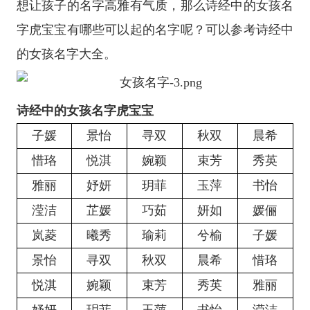
想让孩子的名字高雅有气质，那么诗经中的女孩名
字虎宝宝有哪些可以起的名字呢？可以参考诗经中
的女孩名字大全。
诗经中的女孩名字虎宝宝
子媛
景怡
寻双
秋双
晨希
惜珞
悦淇
婉颖
束芳
秀英
雅丽
妤妍
玥菲
玉萍
书怡
滢洁
芷媛
巧茹
妍如
媛俪
岚菱
曦秀
瑜莉
兮榆
子媛
景怡
寻双
秋双
晨希
惜珞
悦淇
婉颖
束芳
秀英
雅丽