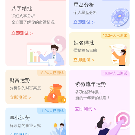
星盘分析
八字精批
个人星盘分析
详细八字分析，
亦婵
全方面了解你的命运情况
名字寓意：亦起加强语气的作用;婵可指姿态
美好，如“竹婵婵，笼晓烟”，也形容女子花容月
姓名详批
揭秘姓名吉凶
貌，如“一带妆楼临水盖，家家分影照婵婵”。
财富运势
紫微流年运势
分析你的财富高度
各项运势详批，
新的一年新的机遇！
事业运势
解读您的事业天赋