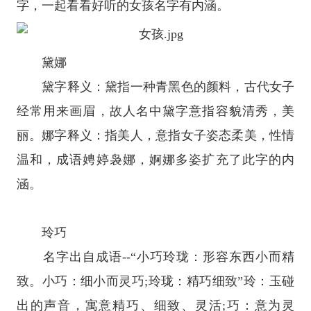
字，一起看看好听的女孩名字有内涵。
黛娜
黛字释义：黛指一种青黑色的颜料，古代女子
经常用来画眉，故人名中黛字意指容貌清秀，美
丽。娜字释义：指美人，意指女子姿态柔美，性情
温和，成语娉婷袅娜，婀娜多姿扩充了此字的内
涵。
玲巧
名字出自成语--“小巧玲珑：形容东西小而精
致。小巧：细小而灵巧;玲珑：精巧细致”玲：玉碰
出的声音，寓意精巧、细致、灵活;巧：意为灵