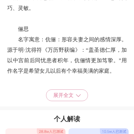
巧、灵敏。
俪思
名字寓意：伉俪：形容夫妻之间的感情深厚。
源于明·沈得符《万历野获编》：“盖圣德仁厚，加
以中宫前后同忧患者积年，伉俪情更加笃挚。”用
作名字是希望女儿以后有个幸福美满的家庭。
妍君
展开全文
妍字释义：妍原是巧慧的意思，用于女孩名字
意指聪慧美丽，心灵手巧，才思敏捷。君字释义：
个人解读
君是对人的一种尊称，也指正直善良，常用来形容
品德高尚的人。