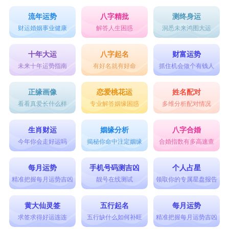
流年运势
八字精批
测终身运
财运婚姻事业健康
解答人生困惑
洞悉未来鸿图大运
十年大运
八字起名
财富运势
未来十年运势指南
有好名就有好命
抓住机会做个有钱人
正缘画像
恋爱桃花运
姓名配对
看看真爱长什么样
专业解答姻缘困惑
多维分析配对情况
生肖财运
姻缘分析
八字合婚
今年你会走好运吗
揭秘你命中注定姻缘
合婚指数有多高速查
每月运势
手机号码测吉凶
个人占星
精准把握每月运势吉凶
靓号在线测试
领取你的专属星盘报告
黄大仙灵签
五行起名
每月运势
求签求得好运连连
五行缺什么如何补旺
精准把握每月运势吉凶