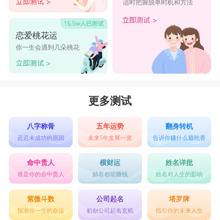
适时把握脱单时机和方法
恋爱桃花运
你一生会遇到几朵桃花
更多测试
八字称骨
五年运势
翻身转机
迟迟未成功的原因
未来5年发展一览
告诉你赚什么最吃香
命中贵人
横财运
姓名详批
谁是你的命中贵人
躺着都能赚钱
姓名对人生的影响
紫微斗数
公司起名
塔罗牌
预测你一生的命运
初创公司起名玄机
指引你的未来人生