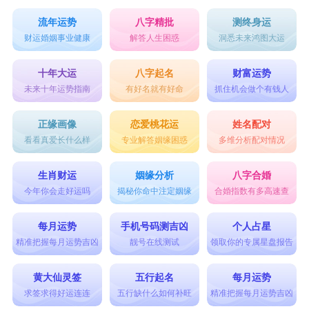
流年运势
八字精批
测终身运
财运婚姻事业健康
解答人生困惑
洞悉未来鸿图大运
十年大运
八字起名
财富运势
未来十年运势指南
有好名就有好命
抓住机会做个有钱人
正缘画像
恋爱桃花运
姓名配对
看看真爱长什么样
专业解答姻缘困惑
多维分析配对情况
生肖财运
姻缘分析
八字合婚
今年你会走好运吗
揭秘你命中注定姻缘
合婚指数有多高速查
每月运势
手机号码测吉凶
个人占星
精准把握每月运势吉凶
靓号在线测试
领取你的专属星盘报告
黄大仙灵签
五行起名
每月运势
求签求得好运连连
五行缺什么如何补旺
精准把握每月运势吉凶