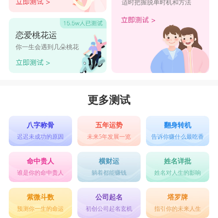
适时把握脱单时机和方法
恋爱桃花运
你一生会遇到几朵桃花
更多测试
八字称骨
五年运势
翻身转机
迟迟未成功的原因
未来5年发展一览
告诉你赚什么最吃香
命中贵人
横财运
姓名详批
谁是你的命中贵人
躺着都能赚钱
姓名对人生的影响
紫微斗数
公司起名
塔罗牌
预测你一生的命运
初创公司起名玄机
指引你的未来人生