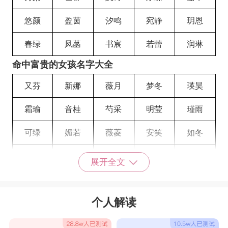
悠颜
盈茵
汐鸣
宛静
玥恩
春绿
凤菡
书宸
若蕾
润琳
命中富贵的女孩名字大全
又芬
新娜
薇月
梦冬
瑛昊
霜瑜
音桂
芍采
明莹
瑾雨
可绿
媚若
薇菱
安笑
如冬
听海
檀琼
醉易
夏烟
山梅
展开全文
若南
恨桃
依秋
依波
香巧
个人解读
紫萱
涵易
子琳
若淇
晓梦
庆娥
亭甑
培如
万含
田莉