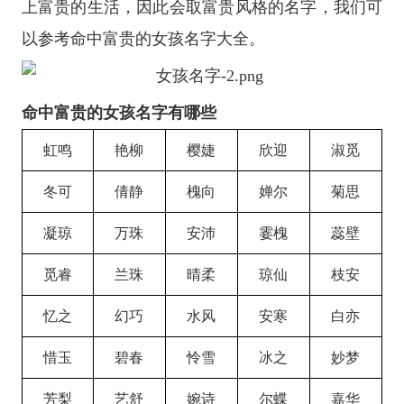
上富贵的生活，因此会取富贵风格的名字，我们可
以参考命中富贵的女孩名字大全。
命中富贵的女孩名字有哪些
虹鸣
艳柳
樱婕
欣迎
淑觅
冬可
倩静
槐向
婵尔
菊思
凝琼
万珠
安沛
霎槐
蕊壁
觅睿
兰珠
晴柔
琼仙
枝安
忆之
幻巧
水风
安寒
白亦
惜玉
碧春
怜雪
冰之
妙梦
芳梨
艺舒
婉诗
尔蝶
嘉华