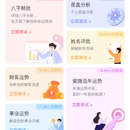
星盘分析
八字精批
个人星盘分析
芷菡
笛雅
诗绮
佳雯
映莲
详细八字分析，
全方面了解你的命运情况
姓名详批
揭秘姓名吉凶
财富运势
紫微流年运势
分析你的财富高度
各项运势详批，
新的一年新的机遇！
事业运势
解读您的事业天赋