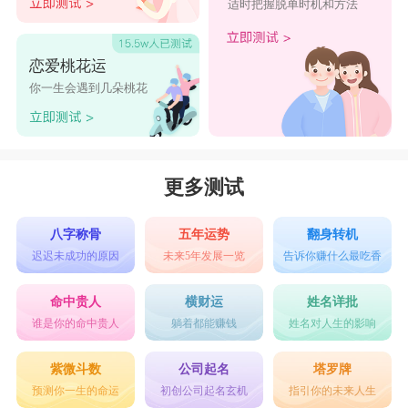
适时把握脱单时机和方法
恋爱桃花运
你一生会遇到几朵桃花
更多测试
八字称骨
五年运势
翻身转机
迟迟未成功的原因
未来5年发展一览
告诉你赚什么最吃香
命中贵人
横财运
姓名详批
谁是你的命中贵人
躺着都能赚钱
姓名对人生的影响
紫微斗数
公司起名
塔罗牌
预测你一生的命运
初创公司起名玄机
指引你的未来人生