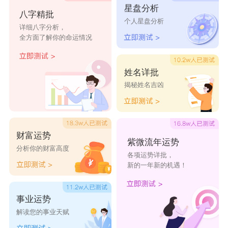
星盘分析
八字精批
赵煖畅
赵翠葵
赵丽铭
赵晶寄
赵皎丝
个人星盘分析
详细八字分析，
全方面了解你的命运情况
姓名详批
揭秘姓名吉凶
财富运势
紫微流年运势
分析你的财富高度
各项运势详批，
新的一年新的机遇！
事业运势
解读您的事业天赋