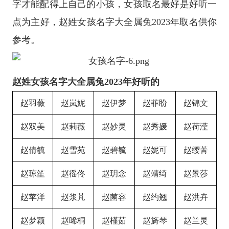
字才能配得上自己的小孩，女孩取名最好是好听一
点为主好，赵姓女孩名字大全属兔2023年取名供你
参考。
赵姓女孩名字大全属兔2023年好听的
赵羽薇
赵岚妮
赵伊梦
赵菲盼
赵锦文
赵双美
赵莉薇
赵妙灵
赵秀媛
赵荷滢
赵倩毓
赵雪苑
赵碧毓
赵妮可
赵缨菁
赵琼笙
赵徭佟
赵玥念
赵靖绮
赵景莎
赵苹洋
赵浆芃
赵菌容
赵约翘
赵洪卉
赵梦颖
赵晞桐
赵槿茹
赵旖琴
赵兰灵