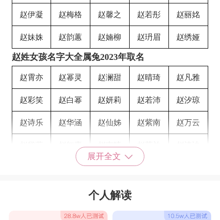
赵伊凝
赵梅格
赵馨之
赵若彤
赵丽姳
赵妹姝
赵韵蕙
赵婻柳
赵玬眉
赵绣娅
赵姓女孩名字大全属兔2023年取名
赵霄亦
赵幂灵
赵澜甜
赵晴琦
赵凡雅
赵彩笑
赵白幂
赵妍莉
赵若沛
赵汐琼
赵诗乐
赵华涵
赵仙姊
赵紫南
赵万云
赵黛蓝
赵红素
赵南晴
赵菡兰
赵诗迪
展开全文
赵珊雨
赵万雪
赵安筠
赵可昕
赵晓燕
赵沃嫦
赵艳糖
赵玟纽
赵雾芄
赵娥雅
个人解读
赵婷琰
赵箫洄
赵璠之
赵芩瑶
赵掸恋