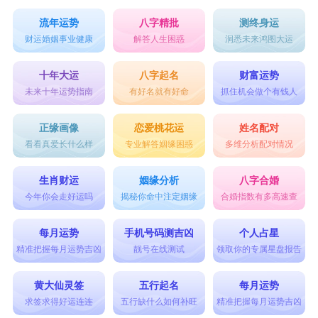
流年运势
八字精批
测终身运
财运婚姻事业健康
解答人生困惑
洞悉未来鸿图大运
十年大运
八字起名
财富运势
未来十年运势指南
有好名就有好命
抓住机会做个有钱人
正缘画像
恋爱桃花运
姓名配对
看看真爱长什么样
专业解答姻缘困惑
多维分析配对情况
生肖财运
姻缘分析
八字合婚
今年你会走好运吗
揭秘你命中注定姻缘
合婚指数有多高速查
每月运势
手机号码测吉凶
个人占星
精准把握每月运势吉凶
靓号在线测试
领取你的专属星盘报告
黄大仙灵签
五行起名
每月运势
求签求得好运连连
五行缺什么如何补旺
精准把握每月运势吉凶