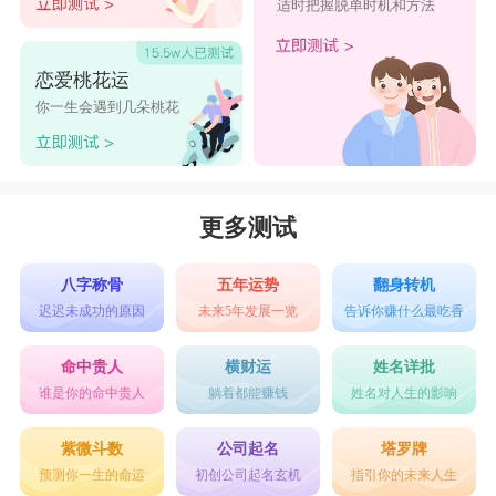
适时把握脱单时机和方法
恋爱桃花运
你一生会遇到几朵桃花
更多测试
八字称骨
五年运势
翻身转机
迟迟未成功的原因
未来5年发展一览
告诉你赚什么最吃香
命中贵人
横财运
姓名详批
谁是你的命中贵人
躺着都能赚钱
姓名对人生的影响
紫微斗数
公司起名
塔罗牌
预测你一生的命运
初创公司起名玄机
指引你的未来人生