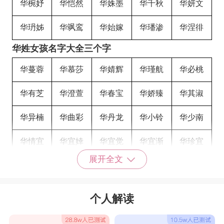
华椀妤
华恺然
华姝墨
华千秋
华妍文
华玬姊
华飒鸾
华始嫁
华璠渗
华涅徘
华姓女孩名字大全三个字
华蔓蓉
华慕莎
华婧辉
华瑾航
华必桃
华有芝
华澄萱
华春宝
华娇臻
华其淑
华异楠
华曲彩
华丹龙
华小铃
华少南
华情宜
华宜婞
华宜觉
华宜渐
华珍宜
展开全文
华宜积
华宜穆
华宜畅
华宜商
华贻宜
华宜铄
华莲宜
华默宜
华父宜
华宜爽
个人解读
华沭宜
华叶宜
华宜芃
华香娣
华璧娅