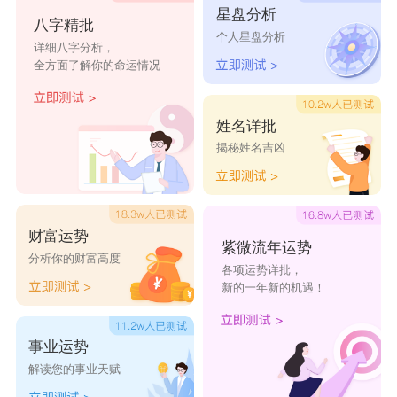
星盘分析
华莎婉
华蓓纨
华仪荷
华眉菁
华琬希
八字精批
个人星盘分析
详细八字分析，
全方面了解你的命运情况
华儿洛
华语庭
华姐宕
华佁姯
华姳姈
华霓杏
华艾芫
华莱莘
华蔼笙
华简箫
姓名详批
揭秘姓名吉凶
财富运势
紫微流年运势
分析你的财富高度
各项运势详批，
新的一年新的机遇！
事业运势
解读您的事业天赋