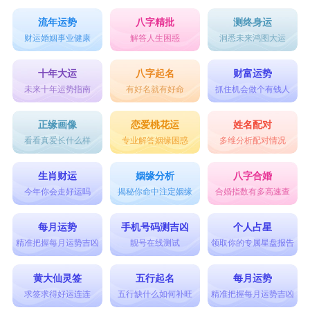
流年运势
八字精批
测终身运
财运婚姻事业健康
解答人生困惑
洞悉未来鸿图大运
十年大运
八字起名
财富运势
未来十年运势指南
有好名就有好命
抓住机会做个有钱人
正缘画像
恋爱桃花运
姓名配对
看看真爱长什么样
专业解答姻缘困惑
多维分析配对情况
生肖财运
姻缘分析
八字合婚
今年你会走好运吗
揭秘你命中注定姻缘
合婚指数有多高速查
每月运势
手机号码测吉凶
个人占星
精准把握每月运势吉凶
靓号在线测试
领取你的专属星盘报告
黄大仙灵签
五行起名
每月运势
求签求得好运连连
五行缺什么如何补旺
精准把握每月运势吉凶