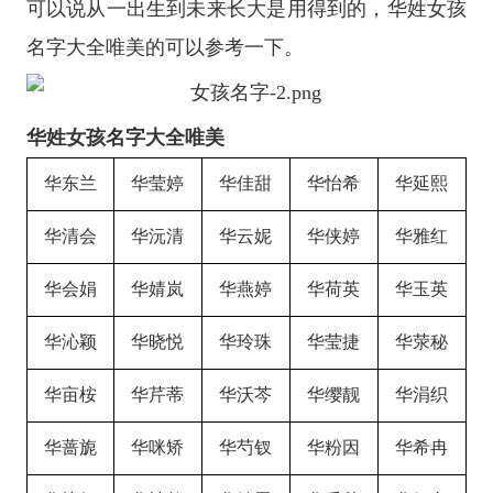
可以说从一出生到未来长大是用得到的，华姓女孩
名字大全唯美的可以参考一下。
华姓女孩名字大全唯美
华东兰
华莹婷
华佳甜
华怡希
华延熙
华清会
华沅清
华云妮
华侠婷
华雅红
华会娟
华婧岚
华燕婷
华荷英
华玉英
华沁颖
华晓悦
华玲珠
华莹捷
华荥秘
华亩桉
华芹蒂
华沃芩
华缨靓
华涓织
华蔷旎
华咪矫
华芍钗
华粉因
华希冉