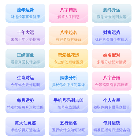
流年运势
八字精批
测终身运
财运婚姻事业健康
解答人生困惑
洞悉未来鸿图大运
十年大运
八字起名
财富运势
未来十年运势指南
有好名就有好命
抓住机会做个有钱人
正缘画像
恋爱桃花运
姓名配对
看看真爱长什么样
专业解答姻缘困惑
多维分析配对情况
生肖财运
姻缘分析
八字合婚
今年你会走好运吗
揭秘你命中注定姻缘
合婚指数有多高速查
每月运势
手机号码测吉凶
个人占星
精准把握每月运势吉凶
靓号在线测试
领取你的专属星盘报告
黄大仙灵签
五行起名
每月运势
求签求得好运连连
五行缺什么如何补旺
精准把握每月运势吉凶