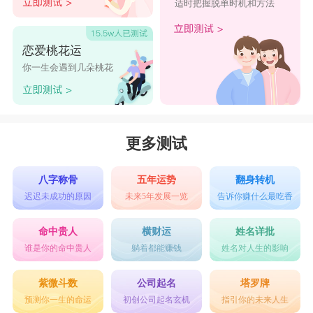
适时把握脱单时机和方法
恋爱桃花运
你一生会遇到几朵桃花
更多测试
八字称骨
五年运势
翻身转机
迟迟未成功的原因
未来5年发展一览
告诉你赚什么最吃香
命中贵人
横财运
姓名详批
谁是你的命中贵人
躺着都能赚钱
姓名对人生的影响
紫微斗数
公司起名
塔罗牌
预测你一生的命运
初创公司起名玄机
指引你的未来人生