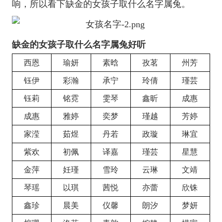
响，所以看下缺金的女孩子取什么名字属兔。
缺金的女孩子取什么名字属兔好听
西恩
瑜妍
素晗
孜茗
州芳
钰伊
彩瀚
承宁
玲倩
瑾芸
钰莉
铭霓
雯琴
鑫昕
成惠
成惠
雅婷
奕梦
瑾越
芳婷
家滢
茹煜
丹若
政璇
琳宜
紫欢
初佩
译嘉
瑾芸
星慧
金萍
妊瑾
雪玲
云琳
文靖
琴瑶
以琪
茜悦
亦蕾
欣铢
鑫珍
晨美
仪馨
朗汐
梦妍