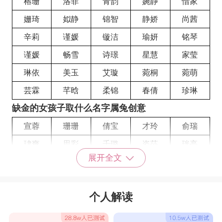
榕珊
洛菲
青韵
婉静
惜家
姗琦
姒静
锦智
静娇
尚茜
辛莉
谨媛
镟洁
瑜妍
铭琴
谨媛
畅雪
诗璟
星慧
家莹
琳依
美玉
艾璇
菀桐
菀萌
芸霖
芊晗
柔锦
春倩
珍琳
缺金的女孩子取什么名字属兔创意
宣蓉
珊珊
倩宝
才玲
俞瑞
珒爽
思彩
千璐
姿莎
珖亭
展开全文
悦丹
夕露
宸淑
纯素
真玮
惝晓
盛琰
师棠
珮希
朝新
个人解读
童燕
纾恬
阡霞
舒旭
喧洋
笑薇
铄仙
钧雪
绚叶
玹维