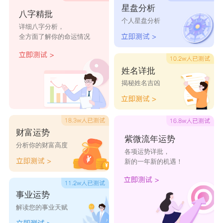
星盘分析
旋霄
然娅
喻依
修雅
尚茜
八字精批
个人星盘分析
详细八字分析，
诗瑾
钰伊
嘉纯
州芳
才玲
全方面了解你的命运情况
静楚
涵晨
珊珊
瑞萱
铭婷
汐珊
睿姿
洁宛
雨真
寒甜
姓名详批
笛馥
黛裳
幼卉
盼樱
晴岚
揭秘姓名吉凶
缦雪
娟兔
净艺
佩萱
佳黛
俊谚
品妤
妍昔
宛莹
宛静
财富运势
紫微流年运势
分析你的财富高度
各项运势详批，
新的一年新的机遇！
事业运势
解读您的事业天赋