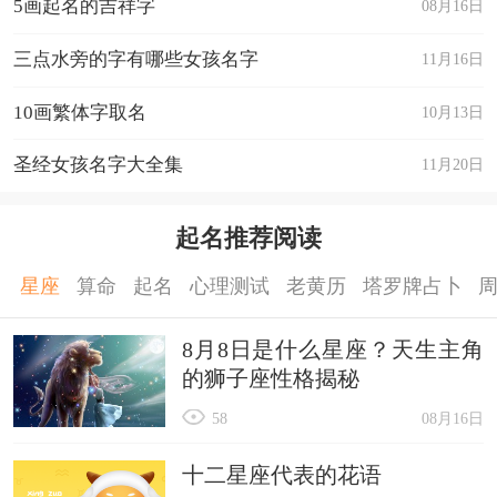
5画起名的吉祥字
08月16日
三点水旁的字有哪些女孩名字
11月16日
10画繁体字取名
10月13日
圣经女孩名字大全集
11月20日
起名推荐阅读
星座
算命
起名
心理测试
老黄历
塔罗牌占卜
8月8日是什么星座？天生主角
的狮子座性格揭秘
58
08月16日
十二星座代表的花语