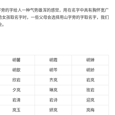
字旁的字给人一种气势雄浑的感觉，用在名字中具有胸怀宽广
给女孩取名字时，一些父母会选择用山字旁的字取名字，我们
全。
岄馨
岄霞
岄婵
岄歆
岄芩
岄娇
欣岩
齐岚
岩岚
夕岚
琳岚
玫岩
岩清
岩诗
迎岚
岚玉
妍岚
岚梅