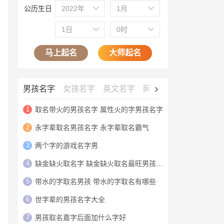
公历生日
2022年
1月
1日
0时
马上起名
大师起名
男孩名字
女孩名字
英文名字
网名大全
公司名字
1
取名带火的男孩名字 属性火的字男孩名字
2
永字辈取名男孩名字 永字辈取名霸气
3
两个字的游戏名字男
4
缺金缺火取名字 缺金缺火取名最旺男孩名字
5
带水的字取名男孩 带水的字取名有哪些
6
世字辈的男孩名字大全
7
男孩取名嘉字后面加什么字好