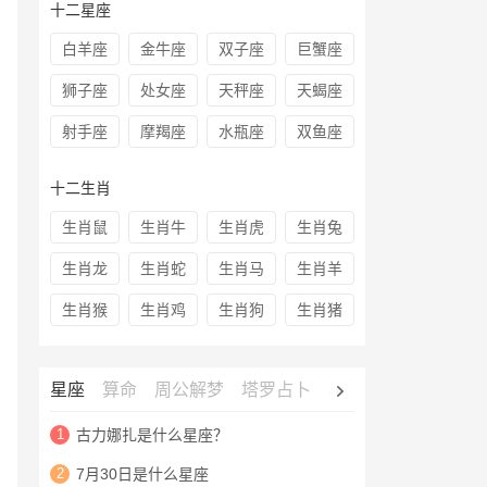
十二星座
白羊座
金牛座
双子座
巨蟹座
狮子座
处女座
天秤座
天蝎座
射手座
摩羯座
水瓶座
双鱼座
十二生肖
生肖鼠
生肖牛
生肖虎
生肖兔
生肖龙
生肖蛇
生肖马
生肖羊
生肖猴
生肖鸡
生肖狗
生肖猪
星座
算命
周公解梦
塔罗占卜
心理测试
老黄历
1
古力娜扎是什么星座？
2
7月30日是什么星座