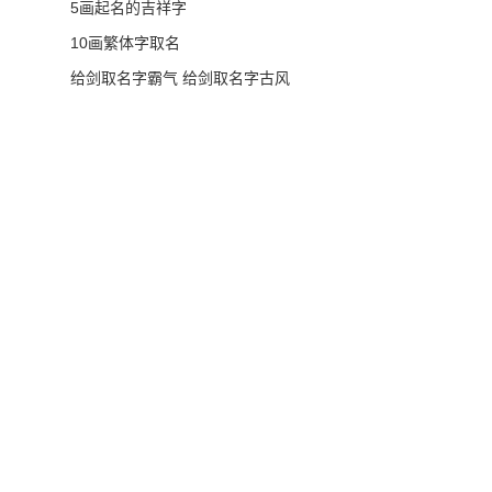
5画起名的吉祥字
10画繁体字取名
给剑取名字霸气 给剑取名字古风