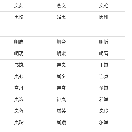
岚茹
燕岚
岚艳
岚悦
娟岚
岗娅
岄启
岄含
岄忻
岄玥
岄淑
岄莺
书岚
羿岚
丁岚
岚心
岚夕
岂贞
岑丹
羿岑
予岚
岚逸
钟岚
若岚
岚蓉
岚英
岚玲
岚玲
岚娥
尔岚