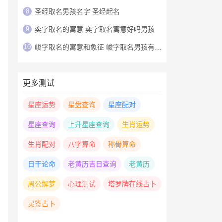
8
圣经取名男孩名字 圣经起名
9
奕字取名的寓意 奕字取名寓意好吗男孩
10
峻字取名的寓意和象征 峻字取名男孩有寓意
更多测试
星座运势
星盘查询
星座配对
星座查询
上升星座查询
生肖运势
生肖配对
八字算命
称骨算命
日干论命
老黄历吉日查询
老黄历
周公解梦
心理测试
塔罗牌在线占卜
灵签占卜