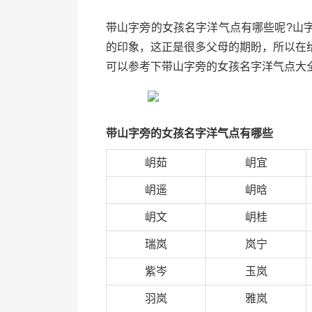
带山字旁的女孩名字洋气点有哪些呢?山
的印象，这正是很多父母的期盼，所以在
可以参考下带山字旁的女孩名字洋气点大
带山字旁的女孩名字洋气点有哪些
岄茹
岄宜
岄遥
岄晗
岄文
岄桂
瑞岚
岚宁
紫岑
玉岚
羽岚
雅岚