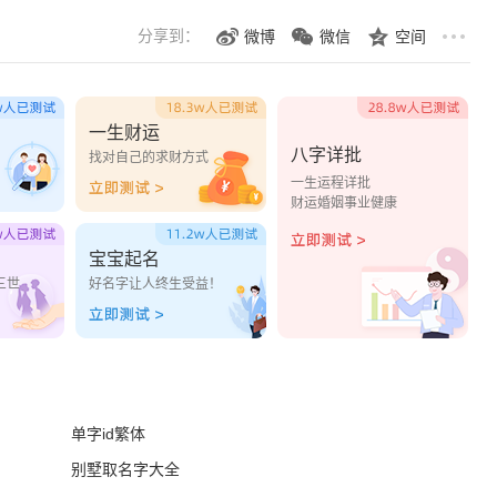
分享到：
微博
微信
空间
一生财运
八字详批
？
找对自己的求财方式
一生运程详批
财运婚姻事业健康
宝宝起名
三世
好名字让人终生受益！
单字id繁体
别墅取名字大全