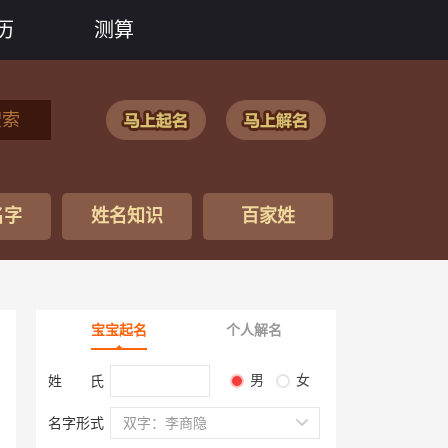
历
测算
搜索
名字
姓名知识
百家姓
宝宝起名
个人解名
男
女
姓 氏
名字形式
双字：李商隐