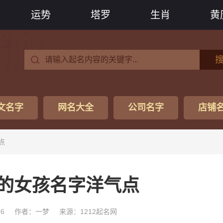
运势
塔罗
生肖
黄
文名字
网名大全
公司名字
店铺
点
的女孩名字洋气点
16
作者：一梦
来源：1212起名网