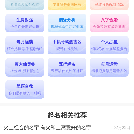
看看真爱长什么样
专业解答姻缘困惑
多维分析配对情况
生肖财运
姻缘分析
八字合婚
今年你会走好运吗
揭秘你命中注定姻缘
合婚指数有多高速查
每月运势
手机号码测吉凶
个人占星
精准把握每月运势吉凶
靓号在线测试
领取你的专属星盘报告
黄大仙灵签
五行起名
每月运势
求签求得好运连连
五行缺什么如何补旺
精准把握每月运势吉凶
星座合盘
你们是有缘的一对吗
起名相关推荐
火土组合的名字 有火和土寓意好的名字
02月25日