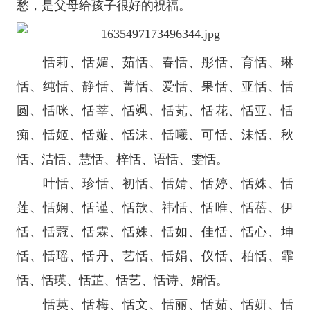
愁，是父母给孩子很好的祝福。
恬莉、恬媚、茹恬、春恬、彤恬、育恬、琳
恬、纯恬、静恬、菁恬、爱恬、果恬、亚恬、恬
圆、恬咪、恬莘、恬飒、恬芄、恬花、恬亚、恬
痴、恬姬、恬嫙、恬沫、恬曦、可恬、沫恬、秋
恬、洁恬、慧恬、梓恬、语恬、雯恬。
叶恬、珍恬、初恬、恬婧、恬婷、恬姝、恬
莲、恬娴、恬谨、恬歆、祎恬、恬唯、恬蓓、伊
恬、恬蒄、恬霖、恬姝、恬如、佳恬、恬心、坤
恬、恬瑶、恬丹、艺恬、恬娟、仪恬、柏恬、霏
恬、恬瑛、恬芷、恬艺、恬诗、娟恬。
恬英、恬梅、恬文、恬丽、恬茹、恬妍、恬