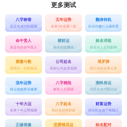
更多测试
八字称骨
五年运势
翻身转机
迟迟未成功的原因
未来5年发展一览
告诉你赚什么最吃香
命中贵人
横财运
姓名详批
谁是你的命中贵人
躺着都能赚钱
姓名对人生的影响
紫微斗数
公司起名
塔罗牌
预测你一生的命运
初创公司起名玄机
指引你的未来人生
流年运势
八字精批
测终身运
财运婚姻事业健康
解答人生困惑
洞悉未来鸿图大运
十年大运
八字起名
财富运势
未来十年运势指南
有好名就有好命
抓住机会做个有钱人
正缘画像
恋爱桃花运
姓名配对