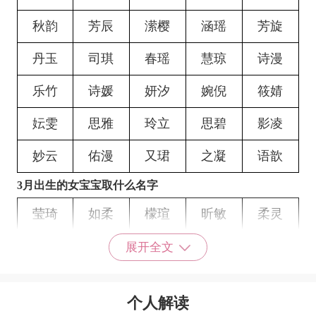
秋韵
芳辰
潆樱
涵瑶
芳旋
丹玉
司琪
春瑶
慧琼
诗漫
乐竹
诗媛
妍汐
婉倪
筱婧
妘雯
思雅
玲立
思碧
影凌
妙云
佑漫
又珺
之凝
语歆
3月出生的女宝宝取什么名
字
莹琦
如柔
檬瑄
昕敏
柔灵
碧俐
静曼
妙漪
月琳
蘅倚
展开全文
谣冉
姿柔
妙柔
怜蕾
晓亦
个人解读
苇柳
碧纭
苒彤
采佳
钰清