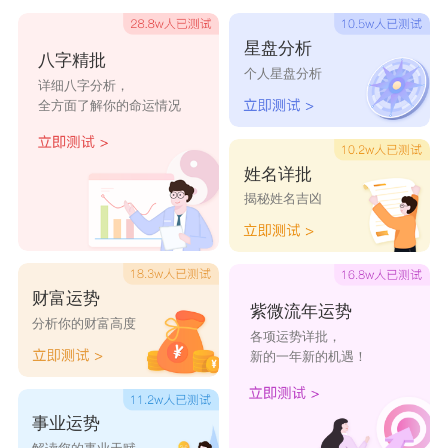
苒竹
若熙
钰灵
谣静
莹怡
星盘分析
八字精批
个人星盘分析
柔青
芷漪
妍若
姻竹
诗彤
详细八字分析，
全方面了解你的命运情况
雅悠
幽兰
碧晓
若苒
雨兰
姓名详批
碧彤
苒悠
巧昕
静璇
澜怡
揭秘姓名吉凶
涵茜
菁雪
韵芝
竹筠
熙雯
雨霞
莘盈
涵瑶
雅薰
菀珊
财富运势
紫微流年运势
玉盈
纭云
晓诗
晓欢
凝珍
分析你的财富高度
各项运势详批，
新的一年新的机遇！
芳芝
怜蕾
雪慧
菡钰
君兰
谨瑶
以晗
馨蕊
纹竹
君洁
事业运势