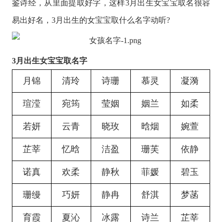
鉴诗经，从里面提取好字，这样3月出生女宝宝取名很容
易出好名，3月出生的女宝宝取什么名字动听?
3月出生女宝宝取名字
月锦
清玲
诗珊
慕灵
凝漪
瑄滢
宛筠
莹姻
姻兰
如柔
若妍
云青
晓玫
晗烟
婉萱
芷莘
忆晗
洁盈
珊芙
依静
诺真
欢柔
静秋
菲媛
碧玉
珊缦
巧妍
静冉
舒淇
梦菡
育霞
夏沁
冰露
诗兰
芷莘