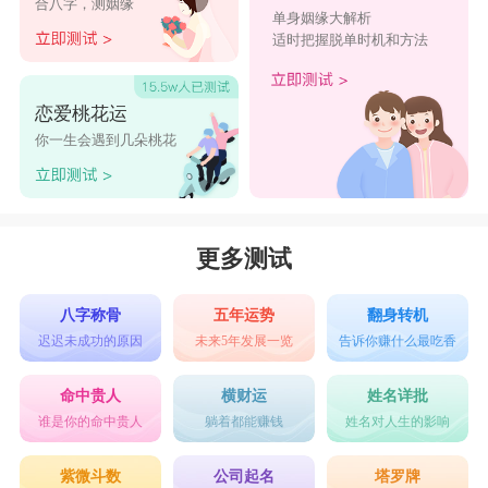
合八字，测姻缘
单身姻缘大解析
适时把握脱单时机和方法
恋爱桃花运
你一生会遇到几朵桃花
更多测试
八字称骨
五年运势
翻身转机
迟迟未成功的原因
未来5年发展一览
告诉你赚什么最吃香
命中贵人
横财运
姓名详批
谁是你的命中贵人
躺着都能赚钱
姓名对人生的影响
紫微斗数
公司起名
塔罗牌