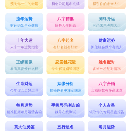
预测你一生的命运
初创公司起名玄机
指引你的未来人生
流年运势
八字精批
测终身运
财运婚姻事业健康
解答人生困惑
洞悉未来鸿图大运
十年大运
八字起名
财富运势
未来十年运势指南
有好名就有好命
抓住机会做个有钱人
正缘画像
恋爱桃花运
姓名配对
看看真爱长什么样
专业解答姻缘困惑
多维分析配对情况
生肖财运
姻缘分析
八字合婚
今年你会走好运吗
揭秘你命中注定姻缘
合婚指数有多高速查
每月运势
手机号码测吉凶
个人占星
精准把握每月运势吉凶
靓号在线测试
领取你的专属星盘报告
黄大仙灵签
五行起名
每月运势