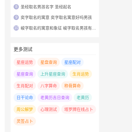
8
圣经取名男孩名字 圣经起名
9
奕字取名的寓意 奕字取名寓意好吗男孩
10
峻字取名的寓意和象征 峻字取名男孩有寓意
更多测试
星座运势
星盘查询
星座配对
星座查询
上升星座查询
生肖运势
生肖配对
八字算命
称骨算命
日干论命
老黄历吉日查询
老黄历
周公解梦
心理测试
塔罗牌在线占卜
灵签占卜