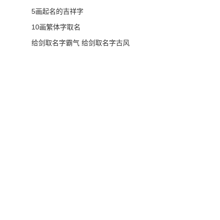
5画起名的吉祥字
10画繁体字取名
给剑取名字霸气 给剑取名字古风