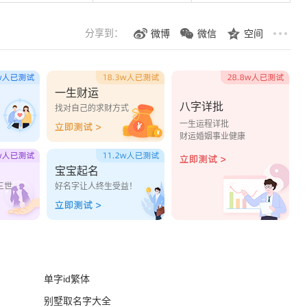
分享到：
微博
微信
空间
一生财运
八字详批
？
找对自己的求财方式
一生运程详批
财运婚姻事业健康
宝宝起名
三世
好名字让人终生受益！
单字id繁体
别墅取名字大全