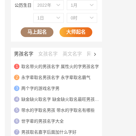
公历生日
2022年
1月
1日
0时
马上起名
大师起名
男孩名字
女孩名字
英文名字
网名大全
公司名字
1
取名带火的男孩名字 属性火的字男孩名字
2
永字辈取名男孩名字 永字辈取名霸气
3
两个字的游戏名字男
4
缺金缺火取名字 缺金缺火取名最旺男孩名字
5
带水的字取名男孩 带水的字取名有哪些
6
世字辈的男孩名字大全
7
男孩取名嘉字后面加什么字好