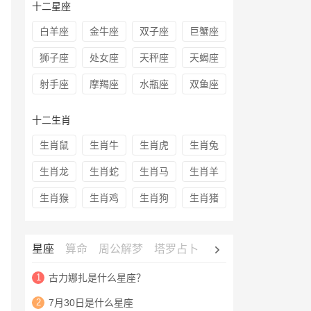
十二星座
白羊座
金牛座
双子座
巨蟹座
狮子座
处女座
天秤座
天蝎座
射手座
摩羯座
水瓶座
双鱼座
十二生肖
生肖鼠
生肖牛
生肖虎
生肖兔
生肖龙
生肖蛇
生肖马
生肖羊
生肖猴
生肖鸡
生肖狗
生肖猪
星座
算命
周公解梦
塔罗占卜
心理测试
老黄历
1
古力娜扎是什么星座？
2
7月30日是什么星座