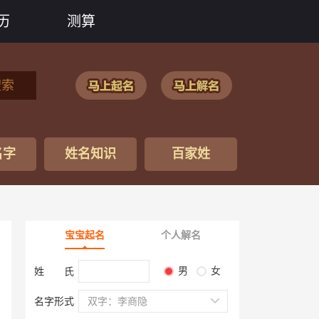
历
测算
搜索
名字
姓名知识
百家姓
宝宝起名
个人解名
男
女
姓 氏
名字形式
双字：李商隐