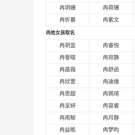
冉玥姗
冉荷珊
冉忻慕
冉紫文
冉姓女孩取名
冉玥宣
冉睿悦
冉誉暄
冉宛静
冉菡薇
冉舒函
冉欣萱
冉迪缘
冉思甜
冉佩琦
冉呈妍
冉容睿
冉雨郁
冉月静
冉益皓
冉梦昀