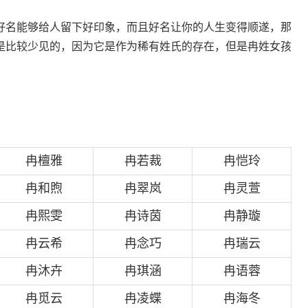
好名能够给人留下好印象，而且好名让你的人生变得顺遂，那
是比较少见的，因为它是作为稀有姓氏的存在，但是冉姓女孩
冉檀雅
冉若裁
冉恺玲
冉和煦
冉翠岚
冉灵萱
冉熙雯
冉诗茵
冉静璇
冉云希
冉念巧
冉瑞云
冉沐卉
冉琪涵
冉语蓉
冉觅云
冉凌蝶
冉海冬