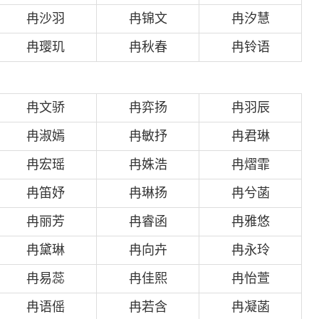
冉沙羽
冉锦文
冉汐慧
冉璎玑
冉秋春
冉铃语
冉文骄
冉弈扬
冉羽辰
冉淑嫣
冉敏抒
冉君琳
冉宏瑶
冉姝浩
冉熠霏
冉笛妤
冉琳扬
冉兮菡
冉丽芳
冉睿函
冉雅悠
冉黛琳
冉向卉
冉永玲
冉易蕊
冉佳熙
冉怡萱
冉语傜
冉若含
冉凝菡