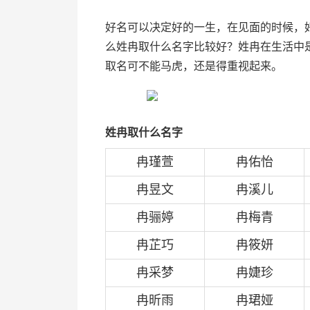
好名可以决定好的一生，在见面的时候，
么姓冉取什么名字比较好？姓冉在生活中
取名可不能马虎，还是得重视起来。
姓冉取什么名字
冉瑾萱
冉佑怡
冉昱文
冉溪儿
冉骊婷
冉梅青
冉芷巧
冉筱妍
冉采梦
冉婕珍
冉昕雨
冉珺娅