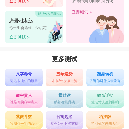
适时把握脱单时机和方法
恋爱桃花运
你一生会遇到几朵桃花
更多测试
八字称骨
五年运势
翻身转机
迟迟未成功的原因
未来5年发展一览
告诉你赚什么最吃香
命中贵人
横财运
姓名详批
谁是你的命中贵人
躺着都能赚钱
姓名对人生的影响
紫微斗数
公司起名
塔罗牌
预测你一生的命运
初创公司起名玄机
指引你的未来人生