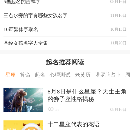
5画起名的吉祥字
08月16日
三点水旁的字有哪些女孩名字
11月16日
10画繁体字取名
10月13日
圣经女孩名字大全集
11月20日
起名推荐阅读
星座
算命
起名
心理测试
老黄历
塔罗牌占卜
8月8日是什么星座？天生主角
的狮子座性格揭秘
58
08月16日
十二星座代表的花语