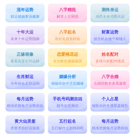
流年运势
八字精批
测终身运
财运婚姻事业健康
解答人生困惑
洞悉未来鸿图大运
十年大运
八字起名
财富运势
未来十年运势指南
有好名就有好命
抓住机会做个有钱人
正缘画像
恋爱桃花运
姓名配对
看看真爱长什么样
专业解答姻缘困惑
多维分析配对情况
生肖财运
姻缘分析
八字合婚
今年你会走好运吗
揭秘你命中注定姻缘
合婚指数有多高速查
每月运势
手机号码测吉凶
个人占星
精准把握每月运势吉凶
靓号在线测试
领取你的专属星盘报告
黄大仙灵签
五行起名
每月运势
求签求得好运连连
五行缺什么如何补旺
精准把握每月运势吉凶