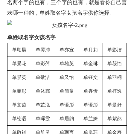
名两个字的也有，三个字的也有，就是看你自己喜
欢哪一种的，单姓取名字女孩名字供你选择。
单姓取名字女孩名字
单颖晨
单霁沛
单亦宣
单月莉
单影洁
单景花
单彩萍
单雄英
单金琳
单莜怡
单景英
单敬洁
单又怡
单钰文
单羽桐
单菲彤
单沐霏
单简童
单卉忻
单梓逸
单文茵
单芷泓
单语彤
单语彤
单曼舒
单绘语
单晖雯
单居韵
单兰姝
单紫然
单敬祺
单航灵
单珉言
单胤珏
单金寿