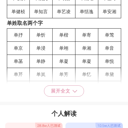
单健桢
单知言
单艺凌
单恬逸
单安湘
单姓取名两个字
单抒
单忻
单楷
单寄
单莺
单京
单浸
单翊
单湘
单音
单菡
单静
单凝
单凝
单悦
单芹
单岚
单芳
单忆
单黛
单月
单悠
单嫦
单怡
单秋
展开全文
单蕙
单雁
单胂
单瑗
单续
个人解读
单梅
单焰
单慈
单铂
单泓
单贺
单蒙
单歆
单微
单诗