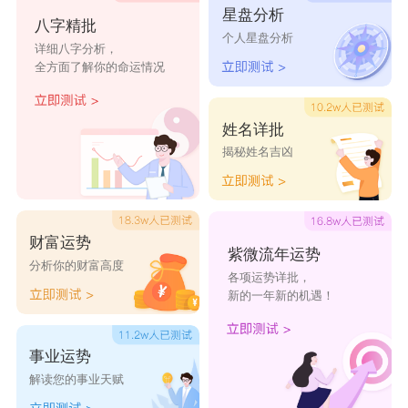
星盘分析
八字精批
个人星盘分析
单澜
单瑜
单若
单婧
单绮
详细八字分析，
全方面了解你的命运情况
单君
单茵
单素
单霞
单惜
姓名详批
揭秘姓名吉凶
财富运势
紫微流年运势
分析你的财富高度
各项运势详批，
新的一年新的机遇！
事业运势
解读您的事业天赋