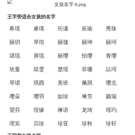
王字旁适合女孩的名字
希瑶
睿瑛
珩潇
辰瑜
秀珠
丽玥
琴琯
丽珑
丽珅
丽珂
珺琉
屏琉
丽璎
怡璎
青璎
玫曼
琼雯
楚瑶
菲珊
以珂
琴珺
琪酉
美班
佩琪
璎北
璎朵
璎羽
如珍
琳芳
颍瑞
望芬
瑄缘
琳语
龙琦
瑶玙
理宾
贝珍
珍亚
珍秋
珍轩