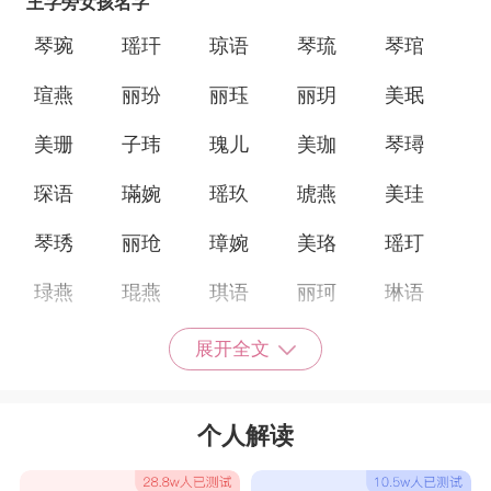
王字旁女孩名字
琴琬
瑶玕
琼语
琴琉
琴琯
瑄燕
丽玢
丽珏
丽玥
美珉
美珊
子玮
瑰儿
美珈
琴璕
琛语
璊婉
瑶玖
琥燕
美珪
琴琇
丽玱
璋婉
美珞
瑶玎
琭燕
琨燕
琪语
丽珂
琳语
瑶玤
琴珺
瑶玞
瑛语
瑑儿
展开全文
美班
琰语
美珥
美珍
瑷婉
个人解读