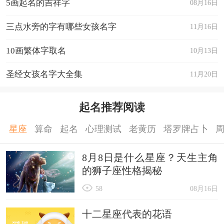
5画起名的吉祥字
08月16日
三点水旁的字有哪些女孩名字
11月16日
10画繁体字取名
10月13日
圣经女孩名字大全集
11月20日
起名推荐阅读
星座
算命
起名
心理测试
老黄历
塔罗牌占卜
8月8日是什么星座？天生主角
的狮子座性格揭秘
58
08月16日
十二星座代表的花语