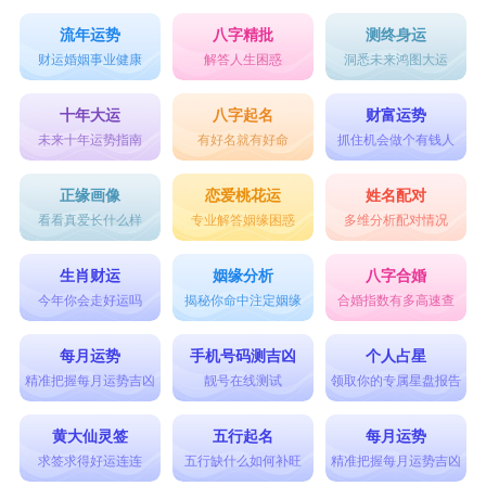
流年运势
八字精批
测终身运
财运婚姻事业健康
解答人生困惑
洞悉未来鸿图大运
十年大运
八字起名
财富运势
未来十年运势指南
有好名就有好命
抓住机会做个有钱人
正缘画像
恋爱桃花运
姓名配对
看看真爱长什么样
专业解答姻缘困惑
多维分析配对情况
生肖财运
姻缘分析
八字合婚
今年你会走好运吗
揭秘你命中注定姻缘
合婚指数有多高速查
每月运势
手机号码测吉凶
个人占星
精准把握每月运势吉凶
靓号在线测试
领取你的专属星盘报告
黄大仙灵签
五行起名
每月运势
求签求得好运连连
五行缺什么如何补旺
精准把握每月运势吉凶