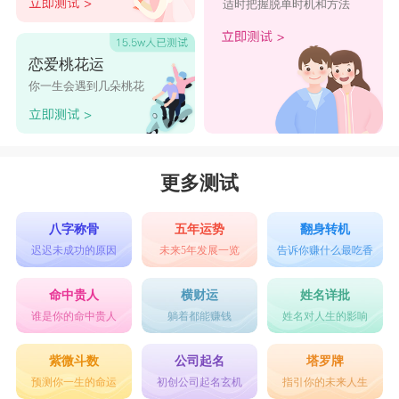
适时把握脱单时机和方法
恋爱桃花运
你一生会遇到几朵桃花
更多测试
八字称骨
五年运势
翻身转机
迟迟未成功的原因
未来5年发展一览
告诉你赚什么最吃香
命中贵人
横财运
姓名详批
谁是你的命中贵人
躺着都能赚钱
姓名对人生的影响
紫微斗数
公司起名
塔罗牌
预测你一生的命运
初创公司起名玄机
指引你的未来人生