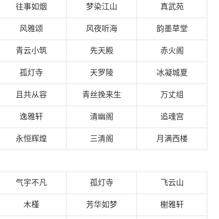
往事如烟
梦染江山
真武苑
风雅颂
风夜听海
韵墨草堂
青云小筑
先天殿
赤火阁
孤灯寺
天罗陵
冰凝城夏
且共从容
青丝挽来生
万丈组
逸雅轩
清幽阁
追魂宫
永恒辉煌
三清阁
月满西楼
气宇不凡
孤灯寺
飞云山
木槿
芳华如梦
榭雅轩