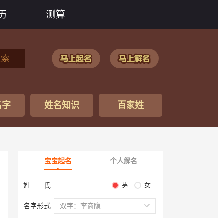
历
测算
搜索
名字
姓名知识
百家姓
宝宝起名
个人解名
男
女
姓 氏
名字形式
双字：李商隐