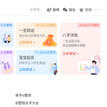
分享到：
微博
微信
空间
一生财运
八字详批
？
找对自己的求财方式
一生运程详批
财运婚姻事业健康
宝宝起名
三世
好名字让人终生受益！
单字id繁体
别墅取名字大全