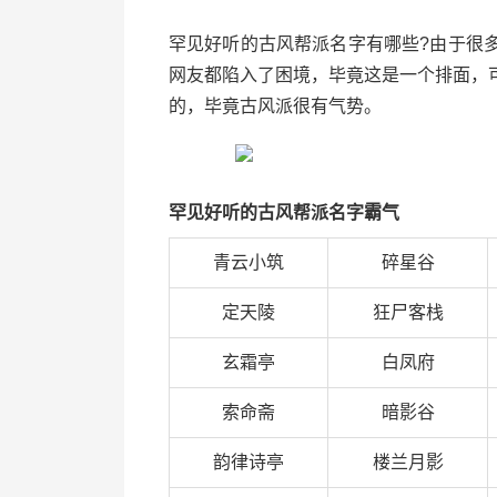
罕见好听的古风帮派名字有哪些?由于很
网友都陷入了困境，毕竟这是一个排面，
的，毕竟古风派很有气势。
罕见好听的古风帮派名字霸气
青云小筑
碎星谷
定天陵
狂尸客栈
玄霜亭
白凤府
索命斋
暗影谷
韵律诗亭
楼兰月影