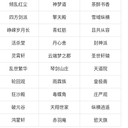
倾乱红尘
神梦道
茶醉书香
四方剑派
擎天殿
雪域纵横
峥嵘岁月长
青虹舫
且共从容
活杀堂
丹心舍
封神派
灵霄轩
云端梦之郡
圣世轩辕
乱世繁华
琴剑山庄
天道院
轮回观
雨霖族
皇极斋
狂沙殿
毒蝶角
庄严观
破元谷
天翔世家
纵横逍遥
鸿蒙轩
赤羽庵
慾天旗