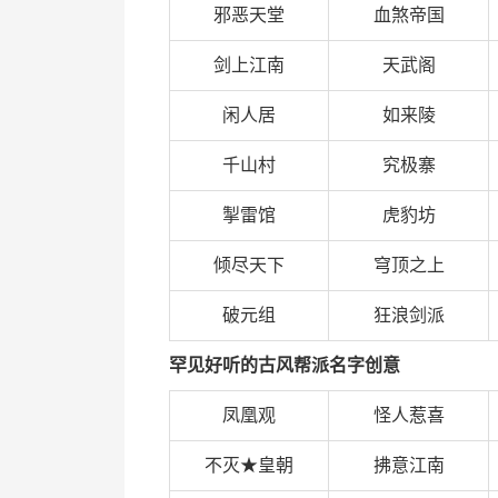
邪恶天堂
血煞帝国
剑上江南
天武阁
闲人居
如来陵
千山村
究极寨
掣雷馆
虎豹坊
倾尽天下
穹顶之上
破元组
狂浪剑派
罕见好听的古风帮派名字创意
凤凰观
怪人惹喜
不灭★皇朝
拂意江南