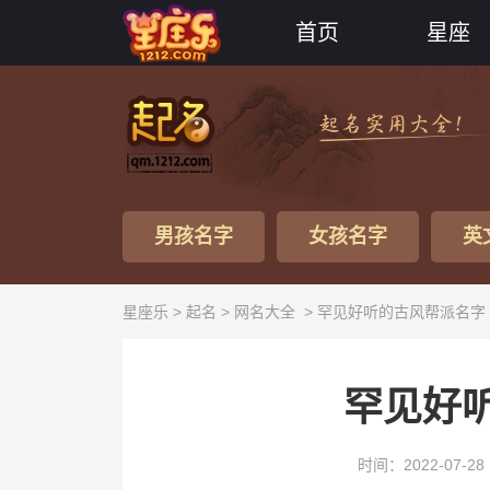
首页
星座
男孩名字
女孩名字
英
星座乐 >
起名
>
网名大全
> 罕见好听的古风帮派名字
罕见好
时间：2022-07-28