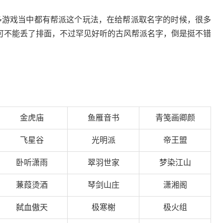
多游戏当中都有帮派这个玩法，在给帮派取名字的时候，很多
可不能丢了排面，不过罕见好听的古风帮派名字，倒是挺不错
金虎庙
鱼雁音书
青笺画卿颜
飞星谷
光明派
帝王盟
卧听潇雨
翠羽世家
梦染江山
蒹葭烫酒
琴剑山庄
潇湘阁
弑血傲天
极寒榭
极火组