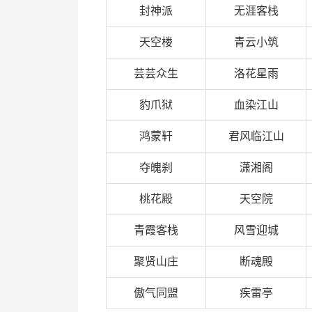
封神派
无涯客栈
天空楼
青云小筑
芸芸众生
洛花星雨
豹爪狱
血染江山
鸿蒙轩
君风临江山
夺魄刹
潇湘阁
桃花殿
天空院
青霞客栈
风雪迎城
聚贤山庄
断魂殿
傲气同盟
疾雷亭