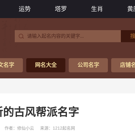
运势
塔罗
生肖
黄
文名字
网名大全
公司名字
店铺
听的古风帮派名字
作者：修仙小云
来源：1212起名网