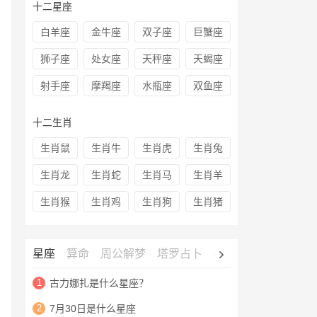
十二星座
白羊座
金牛座
双子座
巨蟹座
狮子座
处女座
天秤座
天蝎座
射手座
摩羯座
水瓶座
双鱼座
十二生肖
生肖鼠
生肖牛
生肖虎
生肖兔
生肖龙
生肖蛇
生肖马
生肖羊
生肖猴
生肖鸡
生肖狗
生肖猪
星座
算命
周公解梦
塔罗占卜
心理测试
老黄历
1
古力娜扎是什么星座？
2
7月30日是什么星座