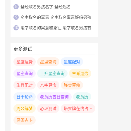
8
圣经取名男孩名字 圣经起名
9
奕字取名的寓意 奕字取名寓意好吗男孩
10
峻字取名的寓意和象征 峻字取名男孩有寓意
更多测试
星座运势
星盘查询
星座配对
星座查询
上升星座查询
生肖运势
生肖配对
八字算命
称骨算命
日干论命
老黄历吉日查询
老黄历
周公解梦
心理测试
塔罗牌在线占卜
灵签占卜