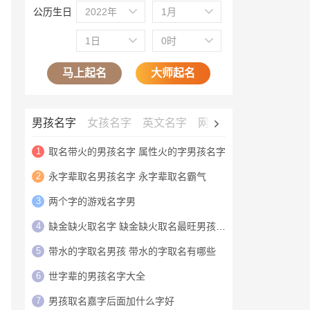
公历生日
2022年
1月
1日
0时
马上起名
大师起名
男孩名字
女孩名字
英文名字
网名大全
公司名字
1
取名带火的男孩名字 属性火的字男孩名字
2
永字辈取名男孩名字 永字辈取名霸气
3
两个字的游戏名字男
4
缺金缺火取名字 缺金缺火取名最旺男孩名字
5
带水的字取名男孩 带水的字取名有哪些
6
世字辈的男孩名字大全
7
男孩取名嘉字后面加什么字好