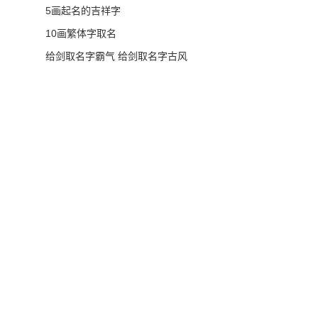
5画起名的吉祥字
10画繁体字取名
给剑取名字霸气 给剑取名字古风