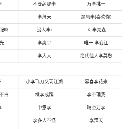
李
不要舔那李
万李挑一
李拜天
黑凤李(喜欢你)
服吗
没人李i
ゞ 李先森
光
李奥宇
唯一 李姿江
李大大
绝代佳人李莫愁
下
小李飞刀又现江湖
暮春李花来
不白
桃李成蹊
李不理我
李
中意李
晴空万李
李多人不怪
李拜天