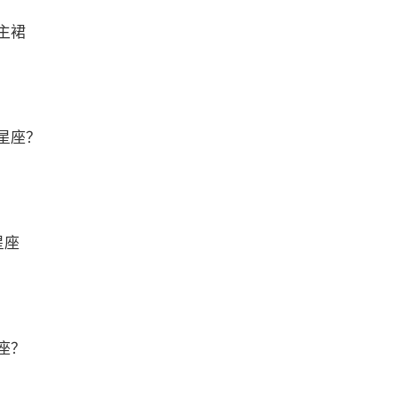
主裙
星座？
星座
座？