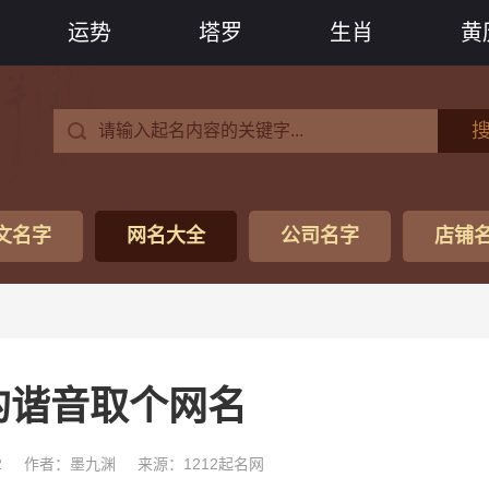
运势
塔罗
生肖
黄
文名字
网名大全
公司名字
店铺
的谐音取个网名
2
作者：墨九渊
来源：1212起名网