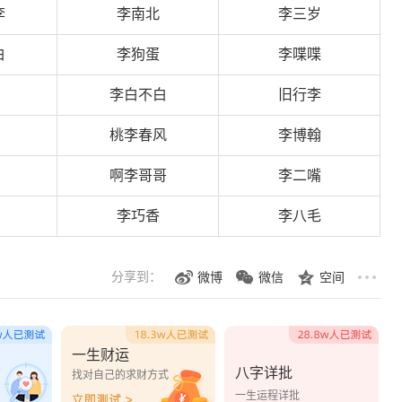
李
李南北
李三岁
白
李狗蛋
李喋喋
李白不白
旧行李
桃李春风
李博翰
啊李哥哥
李二嘴
李巧香
李八毛
分享到：
微博
微信
空间
一生财运
八字详批
？
找对自己的求财方式
一生运程详批