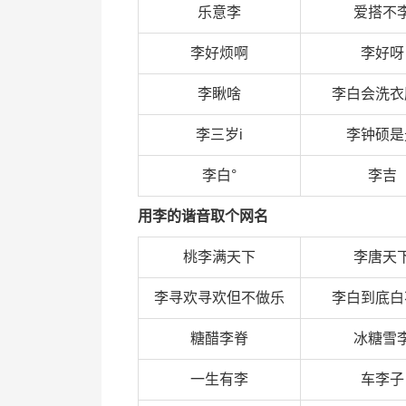
乐意李
爱搭不
李好烦啊
李好呀
李瞅啥
李白会洗衣
李三岁i
李钟硕是
李白°
李吉
用李的谐音取个网名
桃李满天下
李唐天
李寻欢寻欢但不做乐
李白到底白
糖醋李脊
冰糖雪
一生有李
车李子