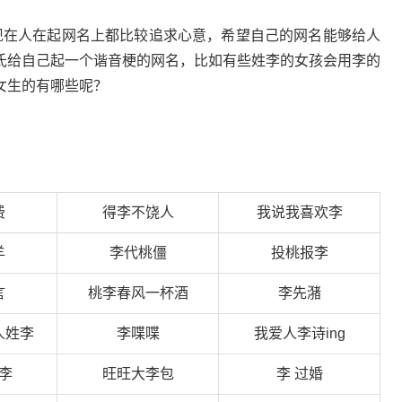
现在人在起网名上都比较追求心意，希望自己的网名能够给人
氏给自己起一个谐音梗的网名，比如有些姓李的女孩会用李的
女生的有哪些呢？
费
得李不饶人
我说我喜欢李
羊
李代桃僵
投桃报李
言
桃李春风一杯酒
李先潴
人姓李
李喋喋
我爱人李诗ing
李
旺旺大李包
李 过婚