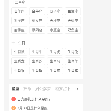
十二星座
白羊座
金牛座
双子座
巨蟹座
狮子座
处女座
天秤座
天蝎座
射手座
摩羯座
水瓶座
双鱼座
十二生肖
生肖鼠
生肖牛
生肖虎
生肖兔
生肖龙
生肖蛇
生肖马
生肖羊
生肖猴
生肖鸡
生肖狗
生肖猪
星座
算命
周公解梦
塔罗占卜
心理测试
老黄历
1
古力娜扎是什么星座？
2
7月30日是什么星座