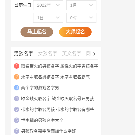
公历生日
2022年
1月
1日
0时
马上起名
大师起名
男孩名字
女孩名字
英文名字
网名大全
公司名字
1
取名带火的男孩名字 属性火的字男孩名字
2
永字辈取名男孩名字 永字辈取名霸气
3
两个字的游戏名字男
4
缺金缺火取名字 缺金缺火取名最旺男孩名字
5
带水的字取名男孩 带水的字取名有哪些
6
世字辈的男孩名字大全
7
男孩取名嘉字后面加什么字好