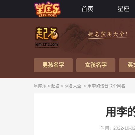
首页
星座
男孩名字
女孩名字
英
星座乐 >
起名
>
网名大全
> 用李的谐音取个网名
用李
时间：2022-10-0