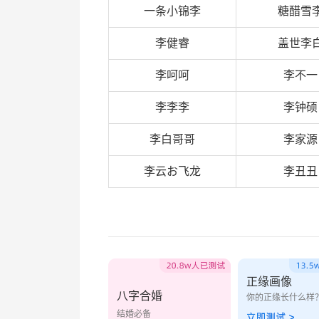
一条小锦李
糖醋雪
李健睿
盖世李
李呵呵
李不一
李李李
李钟硕
李白哥哥
李家源
李云お飞龙
李丑丑
正缘画像
八字合婚
你的正缘长什么样
结婚必备