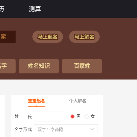
历
测算
搜索
名字
姓名知识
百家姓
宝宝起名
个人解名
男
女
姓 氏
名字形式
双字：李商隐