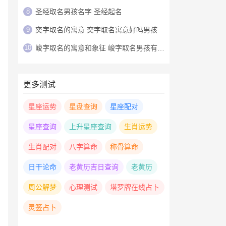
8
圣经取名男孩名字 圣经起名
9
奕字取名的寓意 奕字取名寓意好吗男孩
10
峻字取名的寓意和象征 峻字取名男孩有寓意
更多测试
星座运势
星盘查询
星座配对
星座查询
上升星座查询
生肖运势
生肖配对
八字算命
称骨算命
日干论命
老黄历吉日查询
老黄历
周公解梦
心理测试
塔罗牌在线占卜
灵签占卜