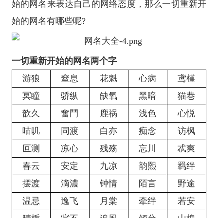
始的网名来表达自己的网络态度，那么一切重新开
始的网名有哪些呢?
一切重新开始的网名两个字
游狼
窒息
花魁
心病
鸢槿
冥瞳
骄纵
缺氧
黑暗
猫巷
歆久
奮鬥
鹿祸
浅色
心悦
喵叽
同渡
白亦
痴念
访枫
叵测
凉心
残殇
忘川
忒爽
春云
安定
九凉
韵熙
羁绊
摆渡
滴濃
钟情
陌言
野途
温忌
逸飞
月棠
牵绊
若安