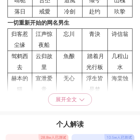
晴栀
吢丕
追風
倾兮
山槐
落日
戒愛
冷劍
赴约
玖挚
一切重新开始的网名男生
归客惹
江声惊
忘川
青決
诗信翁
尘缘
夜船
驾鹤西
云归故
魚酿
踏着月
几程山
去
里
光行板
水
赫本的
宣泄爱
无心
浮生皆
海棠蚀
猫
意
是梦
展开全文
满船烟
单调
日落时
落日航
宇宙山
波
悸动
班
河浪漫
攒袋星
远处一
偽艺术
人间观
廢話少
个人解读
星
抹湖山
家
察者
說