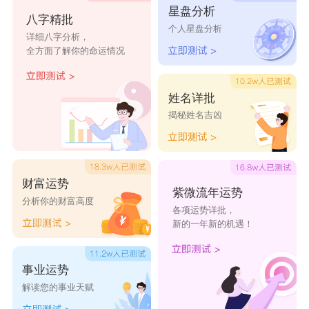
偷喝汽
树上有
雾岛听
還原設
春天禁
星盘分析
八字精批
个人星盘分析
水
只熊
风
置
止入内
详细八字分析，
全方面了解你的命运情况
月亮满
江清月
攫然
徒月
迟隐
了
近人
姓名详批
淮敛
楚熠
停格
风裘
山稠
揭秘姓名吉凶
舟缱
邮见
周庄
裹温
风致
逃昼
诡缩
觉树
忍侑
遇之
财富运势
紫微流年运势
分析你的财富高度
各项运势详批，
新的一年新的机遇！
事业运势
解读您的事业天赋