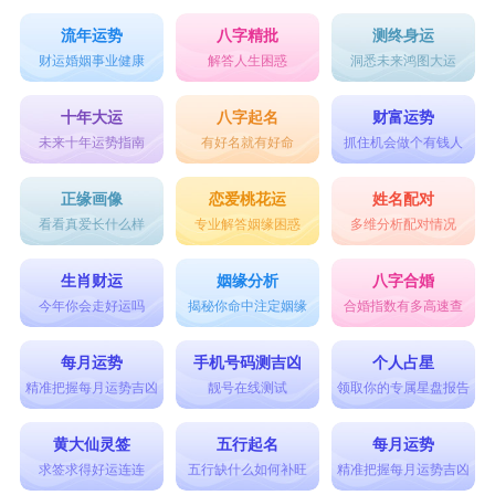
流年运势
八字精批
测终身运
财运婚姻事业健康
解答人生困惑
洞悉未来鸿图大运
十年大运
八字起名
财富运势
未来十年运势指南
有好名就有好命
抓住机会做个有钱人
正缘画像
恋爱桃花运
姓名配对
看看真爱长什么样
专业解答姻缘困惑
多维分析配对情况
生肖财运
姻缘分析
八字合婚
今年你会走好运吗
揭秘你命中注定姻缘
合婚指数有多高速查
每月运势
手机号码测吉凶
个人占星
精准把握每月运势吉凶
靓号在线测试
领取你的专属星盘报告
黄大仙灵签
五行起名
每月运势
求签求得好运连连
五行缺什么如何补旺
精准把握每月运势吉凶