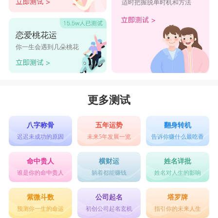
适时把握脱单时机和方法
恋爱桃花运
你一生会遇到几朵桃花
更多测试
八字称骨
五年运势
翻身转机
迟迟未成功的原因
未来5年发展一览
告诉你赚什么最吃香
命中贵人
横财运
姓名详批
谁是你的命中贵人
躺着都能赚钱
姓名对人生的影响
紫微斗数
公司起名
塔罗牌
预测你一生的命运
初创公司起名玄机
指引你的未来人生