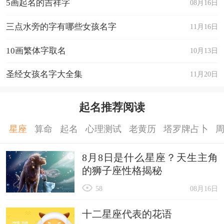
5画起名的吉祥字
08月16日
三点水旁的字有哪些女孩名字
11月16日
10画繁体字取名
10月13日
圣经女孩名字大全集
11月20日
起名推荐阅读
星座
算命
起名
心理测试
老黄历
塔罗牌占卜
8月8日是什么星座？天生主角
的狮子座性格揭秘
58
08月16日
十二星座代表的花语