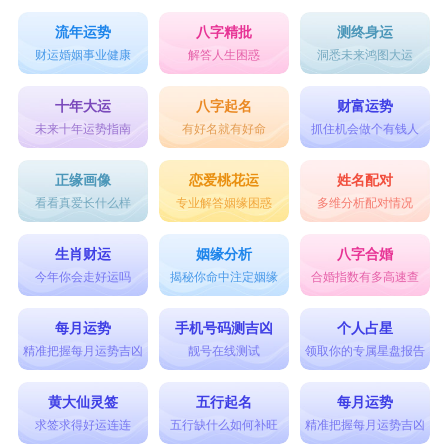
流年运势
八字精批
测终身运
财运婚姻事业健康
解答人生困惑
洞悉未来鸿图大运
十年大运
八字起名
财富运势
未来十年运势指南
有好名就有好命
抓住机会做个有钱人
正缘画像
恋爱桃花运
姓名配对
看看真爱长什么样
专业解答姻缘困惑
多维分析配对情况
生肖财运
姻缘分析
八字合婚
今年你会走好运吗
揭秘你命中注定姻缘
合婚指数有多高速查
每月运势
手机号码测吉凶
个人占星
精准把握每月运势吉凶
靓号在线测试
领取你的专属星盘报告
黄大仙灵签
五行起名
每月运势
求签求得好运连连
五行缺什么如何补旺
精准把握每月运势吉凶