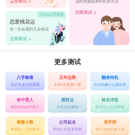
适时把握脱单时机和方法
恋爱桃花运
你一生会遇到几朵桃花
更多测试
八字称骨
五年运势
翻身转机
迟迟未成功的原因
未来5年发展一览
告诉你赚什么最吃香
命中贵人
横财运
姓名详批
谁是你的命中贵人
躺着都能赚钱
姓名对人生的影响
紫微斗数
公司起名
塔罗牌
预测你一生的命运
初创公司起名玄机
指引你的未来人生