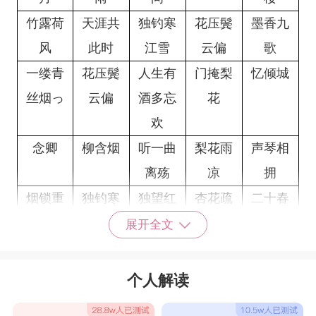
竹露荷
天涯共
独钓寒
花压鬓
墨香九
风
此时
江雪
云偏
歌
一缕青
花压鬓
人生有
门掩梨
忆倾城
丝烟っ
云偏
酒多忘
花
欢
念卿
柳含烟
听一曲
梨花雨
声琴相
离殇
凉
拥
烟锁重
独钓寒
独望红
杏花疏
二十春
楼
江雪
尘
影
秋
展开全文
比较有深意的网名出自古诗的名字
云胡不
檀樱倚
秋夕
悠悠我
柳锁莺
个人解读
喜
扇
心
魂