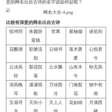
意的网名出自古诗的名字该如何起呢？
比较有深意的网名出自古诗
惊鸿羽
朱颜辞
世离
紫袖烟
谈笑间
鸾镜
花酿酒
彩箫流
云锦书
落木萧
心悦君
怨
萧
兮
云淡风
梨花院
云水飘
山有木
秋无风
轻
落
兮
清风晚
潇潇雨
万绿西
门掩梨
镜中初
耳
歇
泠
花
画
宝扇寻
天街小
天上人
花如锦
月满西
月
雨
间
楼