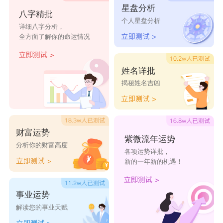
孤舟蓑
落花人
残照花
暗香浮
三千花
星盘分析
八字精批
个人星盘分析
笠翁
独立
坞
动
蕊
详细八字分析，
全方面了解你的命运情况
绮罗香
梨花榆
莫相忘
云凡
楚玉
暖
火
姓名详批
松寒
江明
郎辉
朗月
兰若
揭秘姓名吉凶
灏南
锦光
安然
昕昕
芳芷
婉婉
踏雪
舒月
瑶卿
晚晴
锦霞
泽峰
锦瑟
澜雪
温言
财富运势
紫微流年运势
分析你的财富高度
博初
碧澜
云霏
无极
芝云
各项运势详批，
新的一年新的机遇！
事业运势
解读您的事业天赋