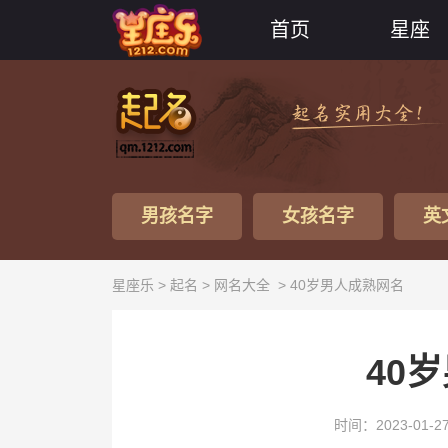
首页
星座
男孩名字
女孩名字
英
星座乐 >
起名
>
网名大全
> 40岁男人成熟网名
40
时间：2023-01-2