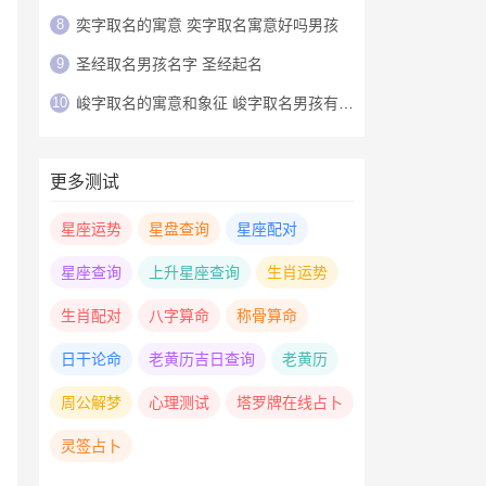
8
奕字取名的寓意 奕字取名寓意好吗男孩
9
圣经取名男孩名字 圣经起名
10
峻字取名的寓意和象征 峻字取名男孩有寓意
更多测试
星座运势
星盘查询
星座配对
星座查询
上升星座查询
生肖运势
生肖配对
八字算命
称骨算命
日干论命
老黄历吉日查询
老黄历
周公解梦
心理测试
塔罗牌在线占卜
灵签占卜