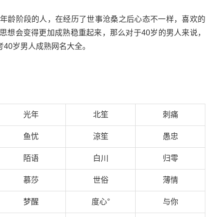
个年龄阶段的人，在经历了世事沧桑之后心态不一样，喜欢的
，思想会变得更加成熟稳重起来，那么对于40岁的男人来说，
40岁男人成熟网名大全。
光年
北笙
刺痛
鱼忧
涼笙
愚忠
陌语
白川
归零
慕莎
世俗
薄情
梦醒
度心°
与你