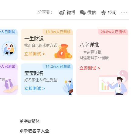
分享到：
微博
微信
空间
一生财运
八字详批
？
找对自己的求财方式
一生运程详批
财运婚姻事业健康
宝宝起名
三世
好名字让人终生受益！
单字id繁体
别墅取名字大全