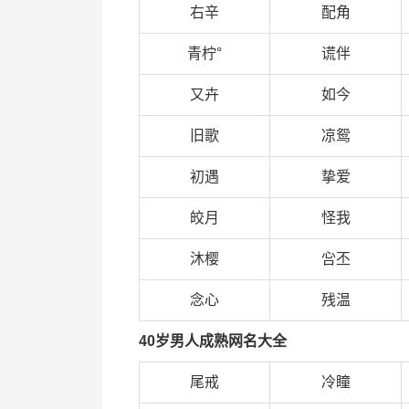
右辛
配角
青柠°
谎伴
又卉
如今
旧歌
凉鸳
初遇
挚爱
皎月
怪我
沐樱
吢丕
念心
残温
40岁男人成熟网名大全
尾戒
冷瞳