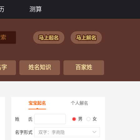
历
测算
搜索
名字
姓名知识
百家姓
宝宝起名
个人解名
男
女
姓 氏
名字形式
双字：李商隐