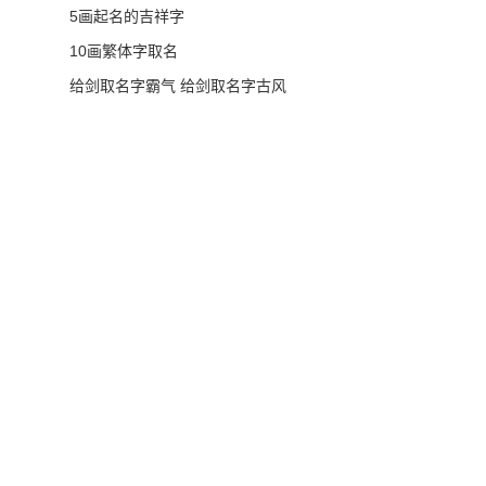
5画起名的吉祥字
10画繁体字取名
给剑取名字霸气 给剑取名字古风