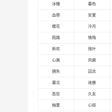
冰魄
暮色
血祭
安夏
樱花
冷月
陌路
情殇
新欢
残叶
心离
风痕
拥失
囚念
墓北
迷鹿
怣狂
久友
柚夏
心奴