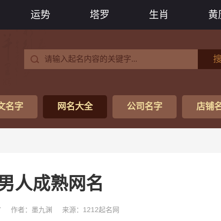
运势
塔罗
生肖
黄
文名字
网名大全
公司名字
店铺
岁男人成熟网名
7
作者：墨九渊
来源：1212起名网