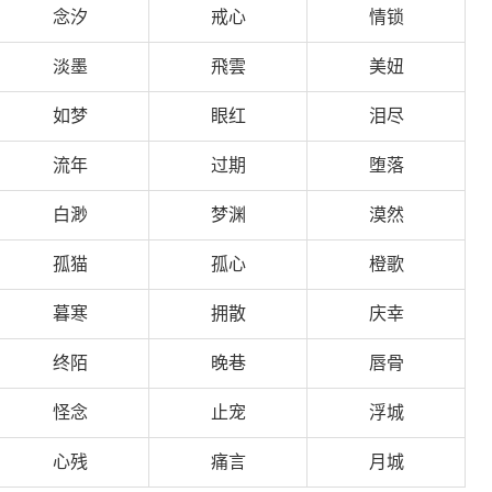
念汐
戒心
情锁
淡墨
飛雲
美妞
如梦
眼红
泪尽
流年
过期
堕落
白渺
梦渊
漠然
孤猫
孤心
橙歌
暮寒
拥散
庆幸
终陌
晚巷
唇骨
怪念
止宠
浮城
心残
痛言
月城