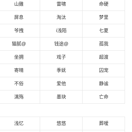
山雞
雷啸
命硬
屏息
淘汰
梦里
爷拽
i浅陌
七夏
猫腻@
钱途@
孤我
坐拥
戏子
超渡
寄晴
季妩
囚宠
不俗
爱他
静谧
漓殇
墨玦
亡命
浅忆
悠悠
葬嗳