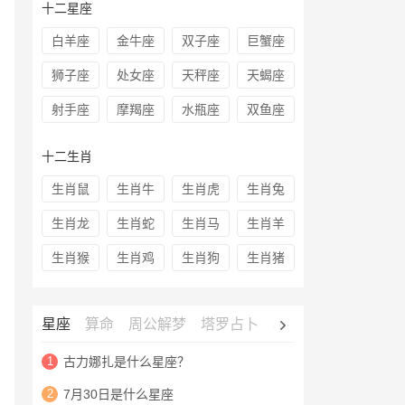
十二星座
白羊座
金牛座
双子座
巨蟹座
狮子座
处女座
天秤座
天蝎座
射手座
摩羯座
水瓶座
双鱼座
十二生肖
生肖鼠
生肖牛
生肖虎
生肖兔
生肖龙
生肖蛇
生肖马
生肖羊
生肖猴
生肖鸡
生肖狗
生肖猪
星座
算命
周公解梦
塔罗占卜
心理测试
老黄历
1
古力娜扎是什么星座？
2
7月30日是什么星座