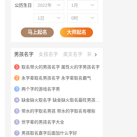
公历生日
2022年
1月
1日
0时
马上起名
大师起名
男孩名字
女孩名字
英文名字
网名大全
公司名字
1
取名带火的男孩名字 属性火的字男孩名字
2
永字辈取名男孩名字 永字辈取名霸气
3
两个字的游戏名字男
4
缺金缺火取名字 缺金缺火取名最旺男孩名字
5
带水的字取名男孩 带水的字取名有哪些
6
世字辈的男孩名字大全
7
男孩取名嘉字后面加什么字好