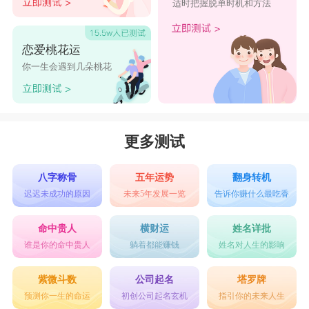
适时把握脱单时机和方法
恋爱桃花运
你一生会遇到几朵桃花
更多测试
八字称骨
五年运势
翻身转机
迟迟未成功的原因
未来5年发展一览
告诉你赚什么最吃香
命中贵人
横财运
姓名详批
谁是你的命中贵人
躺着都能赚钱
姓名对人生的影响
紫微斗数
公司起名
塔罗牌
预测你一生的命运
初创公司起名玄机
指引你的未来人生