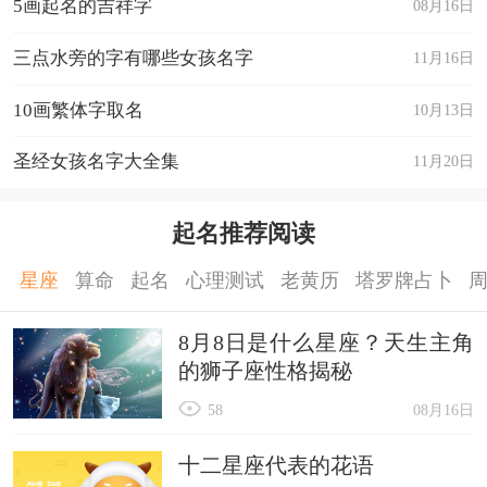
5画起名的吉祥字
08月16日
三点水旁的字有哪些女孩名字
11月16日
10画繁体字取名
10月13日
圣经女孩名字大全集
11月20日
起名推荐阅读
星座
算命
起名
心理测试
老黄历
塔罗牌占卜
8月8日是什么星座？天生主角
的狮子座性格揭秘
58
08月16日
十二星座代表的花语