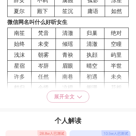
辞安
不羁
腐蝕
孤影
涼笙
夏尔
殿下
笙沉
庸语
如然
微信网名叫什么好听女生
南笙
梵音
清澈
归巢
绝对
始终
未变
倾瑶
清澈
空瞳
浅沫
朝雾
青袂
执顔
屿里
星宿
岑辞
眉眼
晴空
半世
许多
任然
南巷
初遇
未央
鹤归
余悸
凉橙
阑珊
花栀
展开全文
久故
忆白
柒安
陌殇
初柚
执念
旧寂
青楼
白昼
取暖
个人解读
有幸
黛凛
柽矽
残阳
爱囚
顾念
九喵
迷儿
灭世
南梵