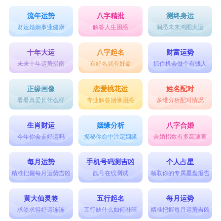
流年运势
八字精批
测终身运
财运婚姻事业健康
解答人生困惑
洞悉未来鸿图大运
十年大运
八字起名
财富运势
未来十年运势指南
有好名就有好命
抓住机会做个有钱人
正缘画像
恋爱桃花运
姓名配对
看看真爱长什么样
专业解答姻缘困惑
多维分析配对情况
生肖财运
姻缘分析
八字合婚
今年你会走好运吗
揭秘你命中注定姻缘
合婚指数有多高速查
每月运势
手机号码测吉凶
个人占星
精准把握每月运势吉凶
靓号在线测试
领取你的专属星盘报告
黄大仙灵签
五行起名
每月运势
求签求得好运连连
五行缺什么如何补旺
精准把握每月运势吉凶