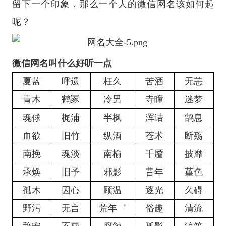
留下一个印象，那么一个人的微信网名该如何起
呢？
微信网名叫什么好听一点
夏蓝
呼遗
枉久
苦酒
无恙
青木
鹤冢
冷男
寺瞳
迷梦
魂俅
梶浦
半枫
浑诘
鹄息
血欲
旧竹
纵酒
苍术
断殇
南挽
魂淡
南榆
千靥
披靡
承焕
旧予
邪影
昔年
堇色
孤木
囚心
顾温
逐光
久碍
野污
无言
荒年゛
俗趣
清流