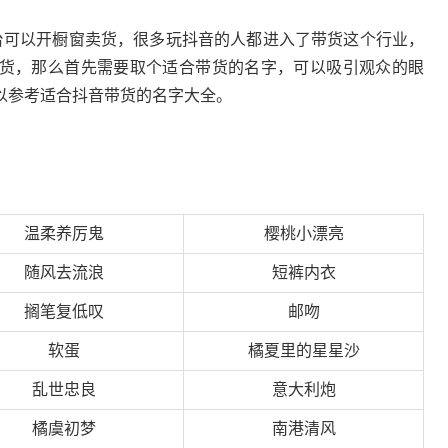
台可以开橱窗卖货，很多玩抖音的人都进入了带货这个行业，
货，那么首先需要取个适合带货的名字，可以吸引观众的眼
以参考适合抖音带货的名字大全。
温柔养厉鬼
樱桃小漂亮
随风去流浪
短裤内衣
搁笔复低叹
邮吻
软蛋
橘夏里的星星沙
乱世忠良
意大利炮
橘虞初梦
南港清风