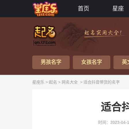
首页
星座
男孩名字
女孩名字
英
星座乐 >
起名
>
网名大全
> 适合抖音带货的名字
适合
时间：2023-04-