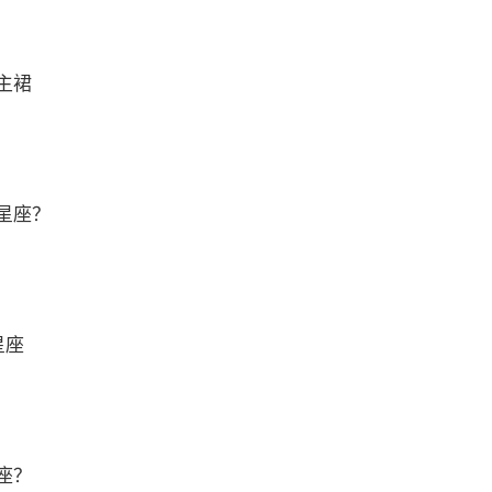
主裙
星座？
星座
座？