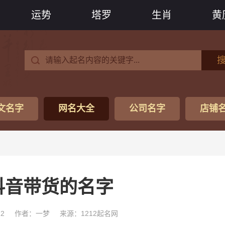
运势
塔罗
生肖
黄
文名字
网名大全
公司名字
店铺
抖音带货的名字
12
作者：一梦
来源：1212起名网