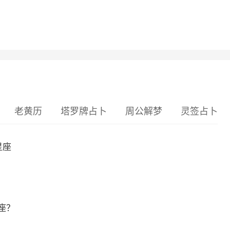
老黄历
塔罗牌占卜
周公解梦
灵签占卜
星座
座？