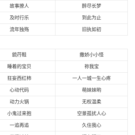
故事撩人
醉尽长梦
及时行乐
到此为止
流年独殇
旧执如初
鋶荇鞋
撒娇小小怪
睡着的宝贝
祢我宝
狂妄西红柿
一人一城一生心疼
心动代码
萌妹妹哟
动力火锅
无权温柔
小鬼过来抱
空景孤扰人心
一追再追
久住我心