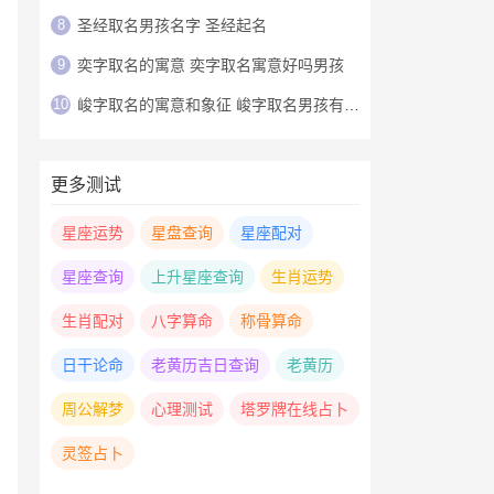
8
圣经取名男孩名字 圣经起名
9
奕字取名的寓意 奕字取名寓意好吗男孩
10
峻字取名的寓意和象征 峻字取名男孩有寓意
更多测试
星座运势
星盘查询
星座配对
星座查询
上升星座查询
生肖运势
生肖配对
八字算命
称骨算命
日干论命
老黄历吉日查询
老黄历
周公解梦
心理测试
塔罗牌在线占卜
灵签占卜