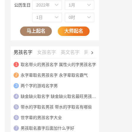
公历生日
2022年
1月
1日
0时
马上起名
大师起名
男孩名字
女孩名字
英文名字
网名大全
公司名字
1
取名带火的男孩名字 属性火的字男孩名字
2
永字辈取名男孩名字 永字辈取名霸气
3
两个字的游戏名字男
4
缺金缺火取名字 缺金缺火取名最旺男孩名字
5
带水的字取名男孩 带水的字取名有哪些
6
世字辈的男孩名字大全
7
男孩取名嘉字后面加什么字好