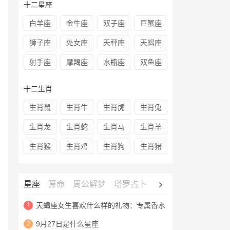
十二星座
白羊座
金牛座
双子座
巨蟹座
狮子座
处女座
天秤座
天蝎座
射手座
摩羯座
水瓶座
双鱼座
十二生肖
生肖鼠
生肖牛
生肖虎
生肖兔
生肖龙
生肖蛇
生肖马
生肖羊
生肖猴
生肖鸡
生肖狗
生肖猪
星座
算命
周公解梦
塔罗占卜
心理测试
老黄历
1
天蝎座女生喜欢什么样的礼物：专属香水
2
9月27日是什么星座