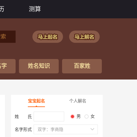
历
测算
搜索
名字
姓名知识
百家姓
宝宝起名
个人解名
男
女
姓 氏
名字形式
双字：李商隐