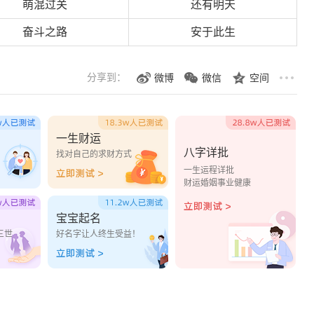
萌混过关
还有明天
奋斗之路
安于此生
分享到：
微博
微信
空间
一生财运
八字详批
？
找对自己的求财方式
一生运程详批
财运婚姻事业健康
宝宝起名
三世
好名字让人终生受益！