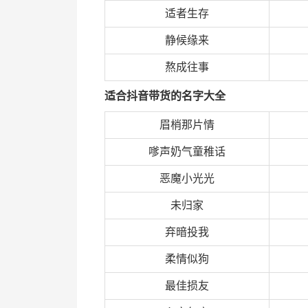
适者生存
静候缘来
熬成往事
适合抖音带货的名字大全
眉梢那片情
嗲声奶气童稚话
恶魔小光光
未归家
弃暗投我
柔情似狗
最佳损友