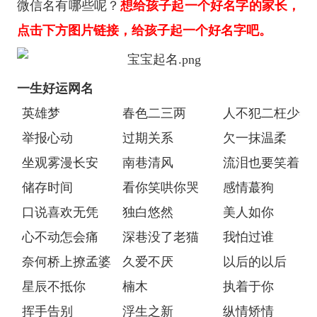
微信名有哪些呢？
想给孩子起一个好名字的家长，
点击下方图片链接，给孩子起一个好名字吧。
一生好运网名
英雄梦
春色二三两
人不犯二枉少年
举报心动
过期关系
欠一抹温柔
坐观雾漫长安
南巷清风
流泪也要笑着
储存时间
看你笑哄你哭
感情蕞狗
口说喜欢无凭
独白悠然
美人如你
心不动怎会痛
深巷没了老猫
我怕过谁
奈何桥上撩孟婆
久爱不厌
以后的以后
星辰不抵你
楠木
执着于你
挥手告别
浮生之新
纵情矫情