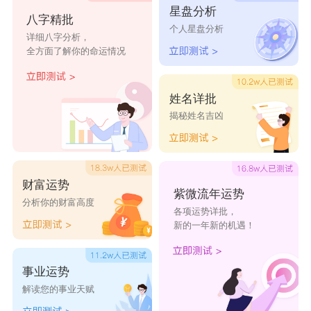
星盘分析
八字精批
冬天的阳光
和每天的你、寸
咫尺千里。美景
个人星盘分析
详细八字分析，
心万绪
良天
全方面了解你的命运情况
未有相怜计
光芒万丈
深渊
东方在起
无法自拔
按捺不住的寂寞
姓名详批
揭秘姓名吉凶
磊哥
相爱相杀
空有才思
很多幽静
悦悦超乖
怨泣你我
财富运势
紫微流年运势
一生好运网名大全
分析你的财富高度
各项运势详批，
1、万里春光
新的一年新的机遇！
2、人财两旺
事业运势
3、会转运的
解读您的事业天赋
4、小小旺财