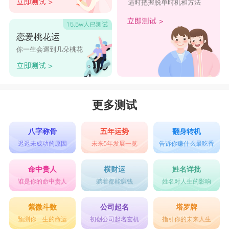
适时把握脱单时机和方法
18、三岁奶猫
19、丅個路囗
恋爱桃花运
20、城南旧事
你一生会遇到几朵桃花
21、轻点红妆
22、她又失约了
23、百褶裙
更多测试
24、风筝寻梦
八字称骨
五年运势
翻身转机
25、边虎伢
迟迟未成功的原因
未来5年发展一览
告诉你赚什么最吃香
26、孤影残殇
命中贵人
横财运
姓名详批
27、の剧终゛
谁是你的命中贵人
躺着都能赚钱
姓名对人生的影响
28、小妖孽
紫微斗数
公司起名
塔罗牌
29、快如闪电
预测你一生的命运
初创公司起名玄机
指引你的未来人生
30、瀟湘夜雨