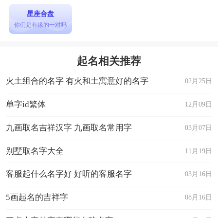
心灵驿站：寓意内心平静，好运自然来。?
星座合盘
星辰大海：表示无限的可能性和梦想。?
你们是有缘的一对吗
春风得意：寓意一切顺利，心满意足。?
好运连连：直接表达持续好运的愿望。?
起名相关推荐
锦绣前程：象征未来美好，充满希望。?
火土组合的名字 有火和土寓意好的名字
02月25日
梦想成真：寓意梦想终将实现。?
幸运之星：表示成为幸运的焦点。?
单字id繁体
12月09日
成功在望：寓意成功就在眼前。?
九画取名吉祥汉字 九画取名常用字
03月07日
喜悦满怀：表示内心充满快乐和满足。?
别墅取名字大全
11月19日
爱与和平：象征生活中充满爱和和谐。?
以上就是一生好运网名，好运一生微信名的具体内
客服起什么名字好 好听的客服名字
03月16日
容。
5画起名的吉祥字
08月16日