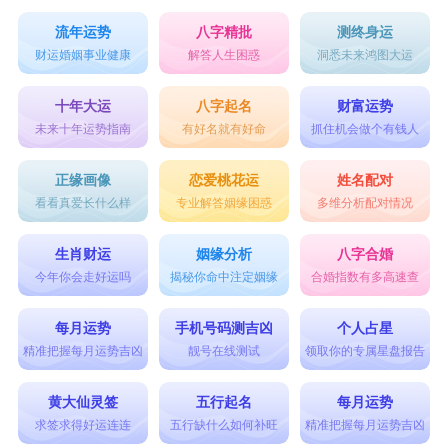
好运一生微信名释义
流年运势
八字精批
测终身运
财运婚姻事业健康
解答人生困惑
洞悉未来鸿图大运
光明初现：象征希望和新的开始。?
幸运之翼：表示好运即将降临。?
十年大运
八字起名
财富运势
未来十年运势指南
有好名就有好命
抓住机会做个有钱人
微笑启航：寓意乐观向上，一切顺利。?
福星高照：直接表达好运的祝福。??
正缘画像
恋爱桃花运
姓名配对
看看真爱长什么样
专业解答姻缘困惑
多维分析配对情况
梦想起航：寓意追求梦想的开始。?
金色阳光：象征财富和成功。?
生肖财运
姻缘分析
八字合婚
彩虹桥梁：彩虹是美好事物的桥梁，象征连接好
今年你会走好运吗
揭秘你命中注定姻缘
合婚指数有多高速查
运。?
每月运势
手机号码测吉凶
个人占星
幸福种子：寓意内心播种幸福，终将收获。?
精准把握每月运势吉凶
靓号在线测试
领取你的专属星盘报告
快乐音符：象征生活中充满快乐和和谐。?
黄大仙灵签
五行起名
每月运势
智慧明灯：表示智慧将照亮前行的道路。?
求签求得好运连连
五行缺什么如何补旺
精准把握每月运势吉凶