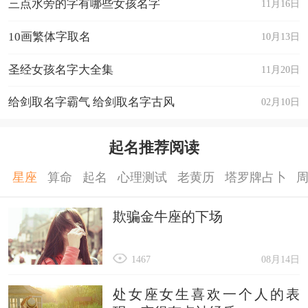
三点水旁的字有哪些女孩名字
11月16日
10画繁体字取名
10月13日
圣经女孩名字大全集
11月20日
给剑取名字霸气 给剑取名字古风
02月10日
起名推荐阅读
星座
算命
起名
心理测试
老黄历
塔罗牌占卜
欺骗金牛座的下场
1467
08月14日
处女座女生喜欢一个人的表