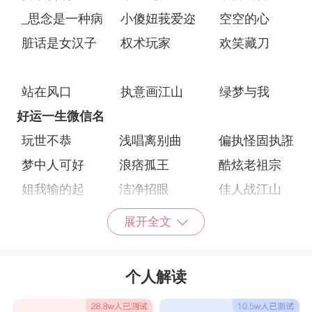
_思念是一种病
小傻妞莪爱迩
空空的心
脏话是女汉子
权术玩家
欢笑藏刀
站在风口
执意画江山
绿梦与我
好运一生微信名
玩世不恭
浅唱离别曲
偏执怪固执誑
梦中人可好
浪痞孤王
酷炫老祖宗
姐我输的起
洁净招眼
佳人战江山
浑身王者气
洪荒少女
很帅满嘴污
展开全文
姑娘别输给爱
孤我为王
孤军独战
雨含思念
小可爱在此
潇洒的无所谓
个人解读
我年轻我任性
我的世界我主宰
退出爱情游戏
时间将终结所有
全球少女萌主
夏天的树