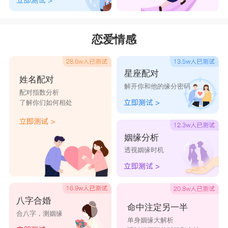
5、峰运犹存
6、瀚水长流
恋爱情感
7、彩笔生辉
8、欢欢喜喜
星座配对
姓名配对
9、始终会行运
解开你和他的缘分密码
配对指数分析
10、恩财英田
了解你们如何相处
11、池城
12、戒不了懦弱
姻缘分析
透视姻缘时机
13、君予柔情系妾心
14、被爱遗弃的傀儡
15、浮云孤蓬
八字合婚
16、〆泪湿衣襟
命中注定另一半
合八字，测姻缘
单身姻缘大解析
17、蓝颜也会日久生情