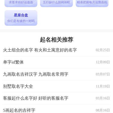
和你告别
求签求得好运连连
五行缺什么如何补旺
精准把握每月运势吉凶
听风说过去
星座合盘
向快乐出发
你们是有缘的一对吗
为未来付出
为将来而努力
起名相关推荐
阳光总在风雨后
火土组合的名字 有火和土寓意好的名字
02月25日
寓意重新开始的网名
涅槃重生、破茧成蝶、重生之翼等网名。
单字id繁体
12月09日
1、涅槃重生：这个网名寓意着在经历过痛苦的磨
九画取名吉祥汉字 九画取名常用字
03月07日
砺和洗礼后，重新回到生活中，获得新的生命。
别墅取名字大全
11月19日
2、破茧成蝶：这个网名寓意着挣脱过去的束缚，
像蝴蝶一样破茧而出，迎接新的生活。
客服起什么名字好 好听的客服名字
03月16日
3、重生之翼：这个网名寓意着用新的翅膀重新飞
5画起名的吉祥字
08月16日