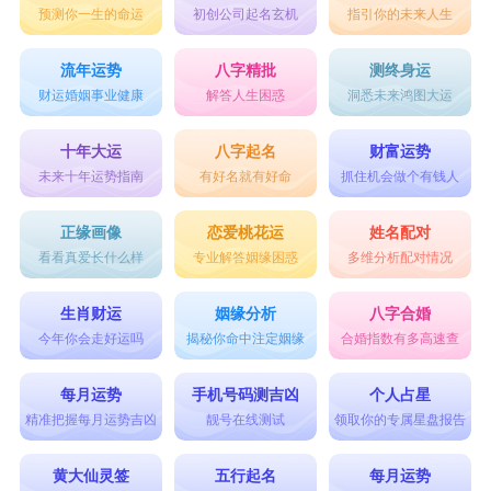
预测你一生的命运
初创公司起名玄机
指引你的未来人生
表示重新开始的网名大全
遗忘过去
流年运势
八字精批
测终身运
财运婚姻事业健康
解答人生困惑
洞悉未来鸿图大运
再见·过去
杀掉过去
十年大运
八字起名
财富运势
未来十年运势指南
有好名就有好命
抓住机会做个有钱人
那年我干了点啥
成了回忆
正缘画像
恋爱桃花运
姓名配对
看看真爱长什么样
专业解答姻缘困惑
多维分析配对情况
蓦然回首
改过自新
生肖财运
姻缘分析
八字合婚
笑话过去
今年你会走好运吗
揭秘你命中注定姻缘
合婚指数有多高速查
向风告别
每月运势
手机号码测吉凶
个人占星
绅士告别
精准把握每月运势吉凶
靓号在线测试
领取你的专属星盘报告
摆脱过去
黄大仙灵签
五行起名
每月运势