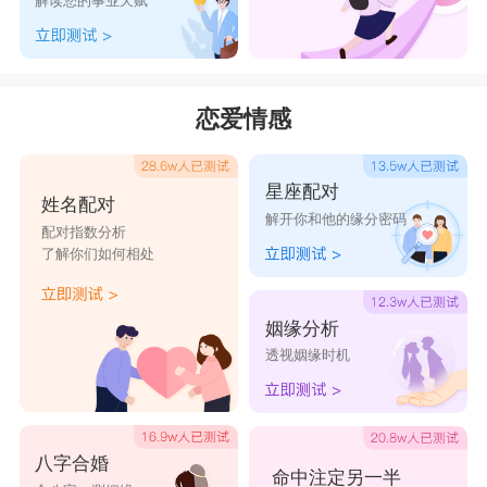
解读您的事业天赋
-醒醒吧别傻了
感情早已陌生。
暴力小野兽
恋爱情感
丢了天真失了美好
痞子绅士
星座配对
姓名配对
时间冲淡一切回忆
解开你和他的缘分密码
配对指数分析
路还长、别猖狂
了解你们如何相处
︸°放扌才能自由
口嚼泡泡糖
姻缘分析
透视姻缘时机
经历一些事。看懂一些人。
淡笑，那红尘
袖手凝视
八字合婚
流年割容颜※
命中注定另一半