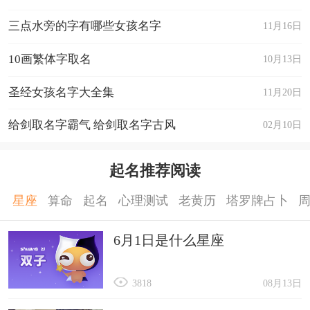
翔，放下过去的束缚，追求自由和新的开始。
三点水旁的字有哪些女孩名字
11月16日
以上就是表示重新开始的网名，寓意重新开始的网
名的具体内容。
10画繁体字取名
10月13日
圣经女孩名字大全集
11月20日
给剑取名字霸气 给剑取名字古风
02月10日
起名推荐阅读
星座
算命
起名
心理测试
老黄历
塔罗牌占卜
6月1日是什么星座
3818
08月13日