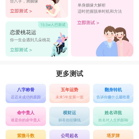
合八字，测姻缘
单身姻缘大解析
哥、寂寞成伤
适时把握脱单时机和方法
心若向阳，无畏悲伤
刺骨旳柔情。
恋爱桃花运
=再苦也要微笑
你一生会遇到几朵桃花
局外人
时间覆盖一切
心癌晚期i
更多测试
半成熟-
八字称骨
五年运势
翻身转机
淡忘回忆﹎
迟迟未成功的原因
未来5年发展一览
告诉你赚什么最吃香
Mr.〢、低調
命中贵人
横财运
姓名详批
天生傲骨
谁是你的命中贵人
躺着都能赚钱
姓名对人生的影响
谁跌撞了年少。
紫微斗数
公司起名
塔罗牌
花心男人﹌sruey°