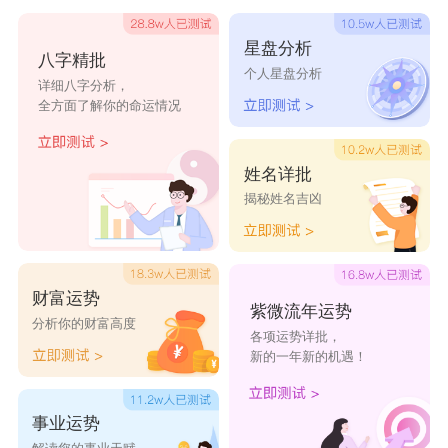
21、往事已成风。
星盘分析
八字精批
22、听风说过去。
个人星盘分析
详细八字分析，
23、风的告别曲。
全方面了解你的命运情况
24、多了一段回忆。
25、从新亦从心。
姓名详批
揭秘姓名吉凶
寓意重新开始的网名
浪子回头金不换
财富运势
紫微流年运势
何必天真
分析你的财富高度
各项运势详批，
沭瑾
新的一年新的机遇！
终止放荡
事业运势
一览众山小