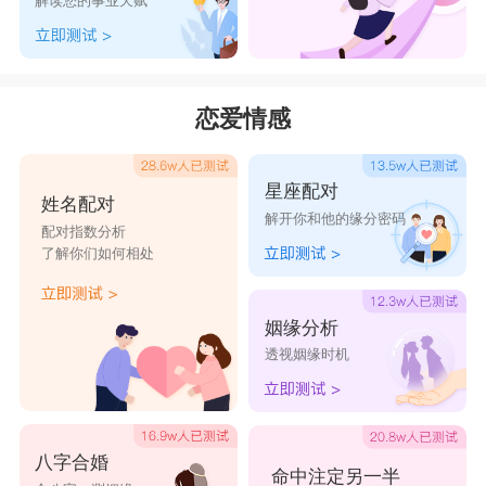
解读您的事业天赋
了它神秘而有魔力的一面。
如果你喜欢音乐，可以考虑给猫咪取一个音乐
家的名字，比如"贝多芬"(Beethoven)或者"莫扎特"
恋爱情感
(Mozart)。这些名字把音乐的艺术氛围带入了你的
家庭。
星座配对
云深这一名称十分独特，其气质非凡，尤其适
姓名配对
解开你和他的缘分密码
合作为宠物的称呼，充满了浓厚的诗意。
配对指数分析
了解你们如何相处
“暮雪”这个名字以其文雅和温顺的特点，完美
地表达了猫咪的小巧听话。它是一只安静、不惹事
姻缘分析
的小动物。温顺的动物往往更易取悦人心，而“暮
透视姻缘时机
雪”这个名字能够烘托出它的温顺特质，使得宠物
形象更加灵动清纯，
总之，冷门又高级的猫咪名字不仅仅是一种称
八字合婚
命中注定另一半