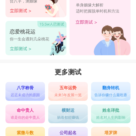
合八字，测姻缘
呼，更是主人与宠物之间独特关系的象征。它让人
单身姻缘大解析
适时把握脱单时机和方法
们感受到了宠物所带来的无尽欢乐与快乐，也成为
主人与宠物之间特殊默契的见证。这个名字所传递
恋爱桃花运
的古灵精怪的意味，让主人与宠物的日常生活充满
你一生会遇到几朵桃花
了趣味和惊喜。
更多测试
八字称骨
五年运势
翻身转机
迟迟未成功的原因
未来5年发展一览
告诉你赚什么最吃香
命中贵人
横财运
姓名详批
谁是你的命中贵人
躺着都能赚钱
姓名对人生的影响
紫微斗数
公司起名
塔罗牌