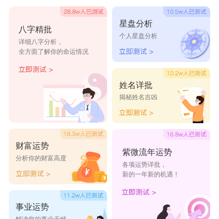
几个选项。
星盘分析
八字精批
首先是"阿瓦隆"(Avalon)，这个名字来源于亚
个人星盘分析
详细八字分析，
瑟王传说中的神秘之地。给猫咪取这个名字，能够
全方面了解你的命运情况
表达出它的神秘和高贵之处。
另一个选择是"雅典娜"(Athena)，这是古希腊
姓名详批
揭秘姓名吉凶
神话中智慧女神的名字。给猫咪取这个名字，象征
着它的智慧和聪明。
如果你想给猫咪取一个感觉高雅的法国名字，
财富运势
可以选择"菲尼亚斯"(Finias)，这个名字是法语
紫微流年运势
分析你的财富高度
各项运势详批，
中"完美的"的意思。
新的一年新的机遇！
还有一个独特的名字是"梅林"(Merlin)，这是亚
瑟王传说中的巫师名字。给猫咪取这个名字，表达
事业运势