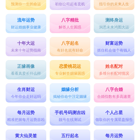
预测你一生的命运
初创公司起名玄机
指引你的未来人生
流年运势
八字精批
测终身运
财运婚姻事业健康
解答人生困惑
洞悉未来鸿图大运
十年大运
八字起名
财富运势
未来十年运势指南
有好名就有好命
抓住机会做个有钱人
正缘画像
恋爱桃花运
姓名配对
看看真爱长什么样
专业解答姻缘困惑
多维分析配对情况
生肖财运
姻缘分析
八字合婚
今年你会走好运吗
揭秘你命中注定姻缘
合婚指数有多高速查
每月运势
手机号码测吉凶
个人占星
精准把握每月运势吉凶
靓号在线测试
领取你的专属星盘报告
黄大仙灵签
五行起名
每月运势